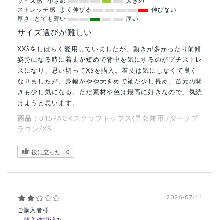
サイズ感
小さめ
大きめ
ストレッチ感
よく伸びる
伸びない
厚さ
とても薄い
厚い
サイズ選びが難しい
XXSをしばらく愛用していましたが、動きが多かったり前傾
姿勢になる時に着丈が短めで背中を気にするのがプチストレ
スになり、思い切ってXSを購入。着丈は気にしなくて良く
なりましたが、身幅がやや大きめで袖が少し長め、首元の開
きも少し気になる。ただ素材や色は最高に好きなので、気続
けようと思います。
商品：
345PACKスクラブトップス(男女兼用)/ダークブ
ラウン/XS
役に立った
0
2026-07-11
ご購入者様
購入確認済み