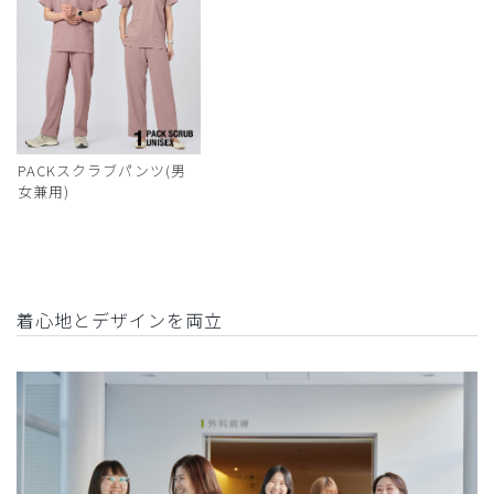
PACKスクラブパンツ(男
女兼用)
着心地とデザインを両立