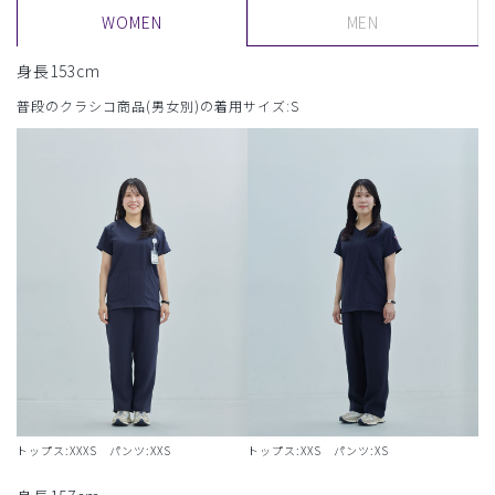
WOMEN
MEN
身長153cm
普段のクラシコ商品(男女別)の着用サイズ:S
トップス:XXXS パンツ:XXS
トップス:XXS パンツ:XS