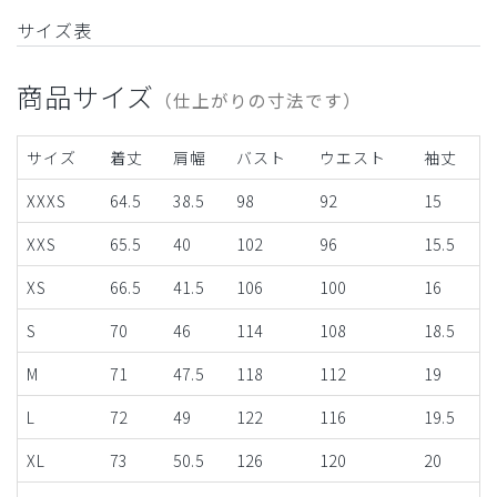
サイズ表
商品サイズ
（仕上がりの寸法です）
サイズ
着丈
肩幅
バスト
ウエスト
袖丈
XXXS
64.5
38.5
98
92
15
XXS
65.5
40
102
96
15.5
XS
66.5
41.5
106
100
16
S
70
46
114
108
18.5
M
71
47.5
118
112
19
L
72
49
122
116
19.5
XL
73
50.5
126
120
20