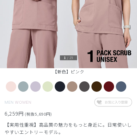
1
/
25
【新色】ピンク
MEN
WOMEN
6,259円
(税抜5,690円)
【実用性重視】高品質の魅力をもっと身近に。日常使いし
やすいエントリーモデル。