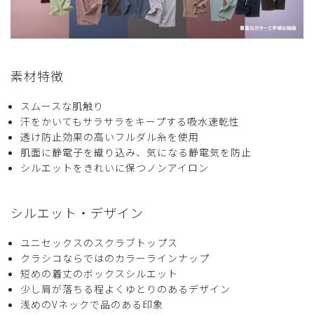
素材特徴
スムースな肌触り
汗をかいてもサラサラをキープする吸水速乾性
透け防止効果の高いフルダル糸を使用
肌面に静電子を織り込み、気になる静電気を防止
シルエットをきれいに保つノンアイロン
シルエット・デザイン
ユニセックスのスクラブトップス
クラシコならではのカラーラインナップ
短めの着丈のボックスシルエット
少し肩が落ちる程よくゆとりのあるデザイン
浅めのVネックで品のある印象