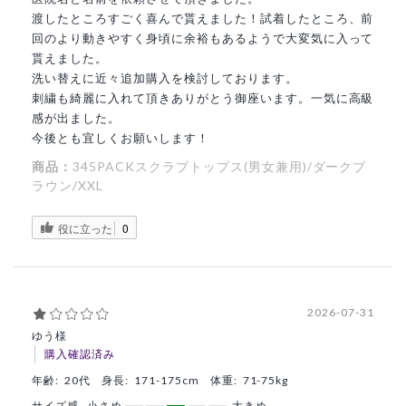
渡したところすごく喜んで貰えました！試着したところ、前
回のより動きやすく身頃に余裕もあるようで大変気に入って
貰えました。
洗い替えに近々追加購入を検討しております。
刺繍も綺麗に入れて頂きありがとう御座います。一気に高級
感が出ました。
今後とも宜しくお願いします！
商品：
345PACKスクラブトップス(男女兼用)/ダークブ
ラウン/XXL
役に立った
0
2026-07-31
ゆう様
購入確認済み
年齢:
20代
身長:
171-175cm
体重:
71-75kg
サイズ感
小さめ
大きめ