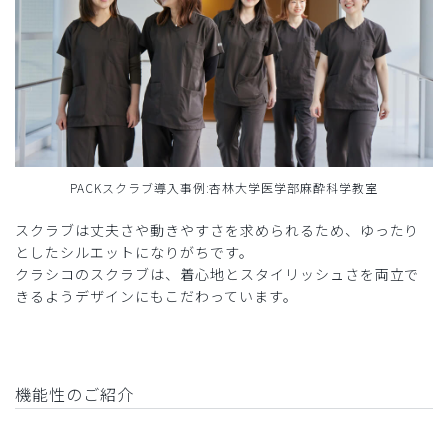
PACKスクラブ導入事例:杏林大学医学部麻酔科学教室
スクラブは丈夫さや動きやすさを求められるため、ゆったり
としたシルエットになりがちです。
クラシコのスクラブは、着心地とスタイリッシュさを両立で
きるようデザインにもこだわっています。
機能性のご紹介