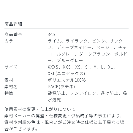
商品詳細
商品番号
345
カラー
ライム、ライラック、ピンク、サック
ス、ディープネイビー、ベージュ、チャ
コールグレー、ダークブラウン、ボルド
ー、ブルーグレー
サイズ
XXXS、XXS、XS、S 、M、L、XL、
XXL(ユニセックス)
素材
ポリエステル100%
素材名
PACK(ラチネ)
特徴
静電防止、ノンアイロン、透け防止、吸
水速乾
使用素材の変更・仕上がりについて
素材メーカーの廃盤・仕様変更・供給終了等の事由により、
資材や刺繍の色味・風合いがご注文時の仕様と若干異なる場
合がございます。