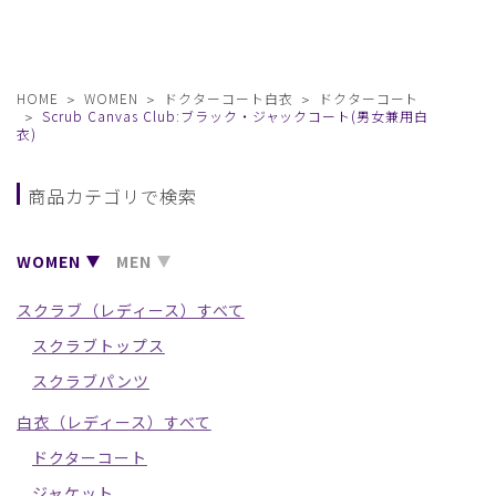
HOME
WOMEN
ドクターコート白衣
ドクターコート
Scrub Canvas Club:ブラック・ジャックコート(男女兼用白
衣)
商品カテゴリで検索
WOMEN
MEN
スクラブ（レディース）すべて
スクラブトップス
スクラブパンツ
白衣（レディース）すべて
ドクターコート
ジャケット