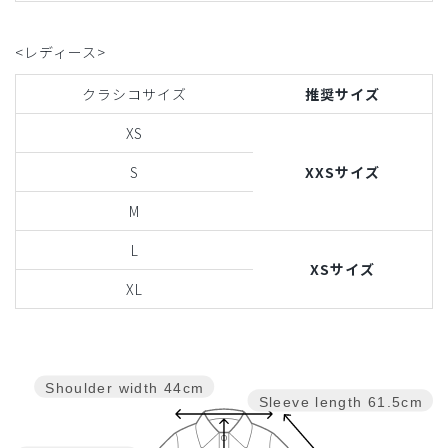
<レディース>
クラシコサイズ
推奨サイズ
XS
S
XXSサイズ
M
L
XSサイズ
XL
Shoulder width
44cm
Sleeve length
61.5cm