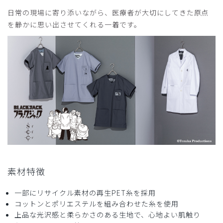
商品：
S25Scrub Canvas Club:ブラック・ジャックコー
日常の現場に寄り添いながら、医療者が大切にしてきた原点
ト(男女兼用)/白/XS
を静かに思い出させてくれる一着です。
役に立った
0
素材特徴
一部にリサイクル素材の再生PET糸を採用
コットンとポリエステルを組み合わせた糸を使用
上品な光沢感と柔らかさのある生地で、心地よい肌触り