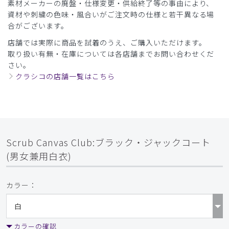
素材メーカーの廃盤・仕様変更・供給終了等の事由により、
資材や刺繍の色味・風合いがご注文時の仕様と若干異なる場
合がございます。
店舗では実際に商品を試着のうえ、ご購入いただけます。
取り扱い有無・在庫については各店舗までお問い合わせくだ
さい。
クラシコの店舗一覧はこちら
Scrub Canvas Club:ブラック・ジャックコート
(男女兼用白衣)
カラー：
カラーの確認