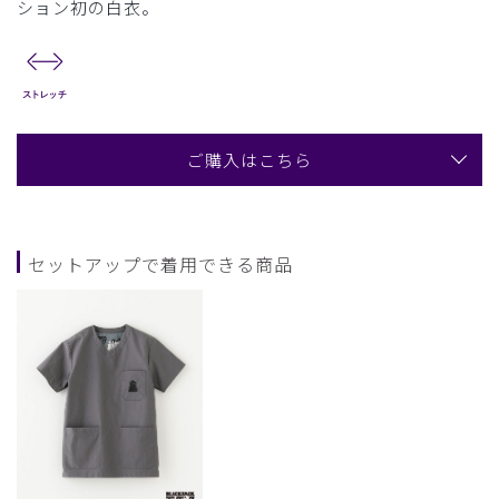
ション初の白衣。
ご購入はこちら
セットアップで着用できる商品