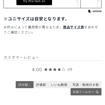
Try this item on
※ユニサイズは目安となります。
お好みによって着用感が異なるため、
商品サイズ表
をあわせ
てご確認ください。
カスタマーレビュー
4.00
3件
日付順 ↓
評価順
いいね数順
写真・動画付き順
詳細フィルター