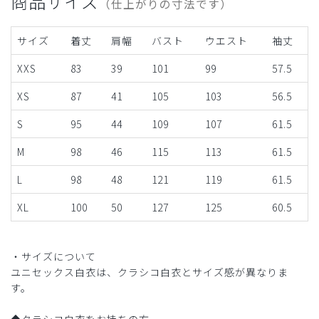
商品サイズ
（仕上がりの寸法です）
サイズ
着丈
肩幅
バスト
ウエスト
袖丈
XXS
83
39
101
99
57.5
XS
87
41
105
103
56.5
S
95
44
109
107
61.5
M
98
46
115
113
61.5
L
98
48
121
119
61.5
XL
100
50
127
125
60.5
・サイズについて
ユニセックス白衣は、クラシコ白衣とサイズ感が異なりま
す。