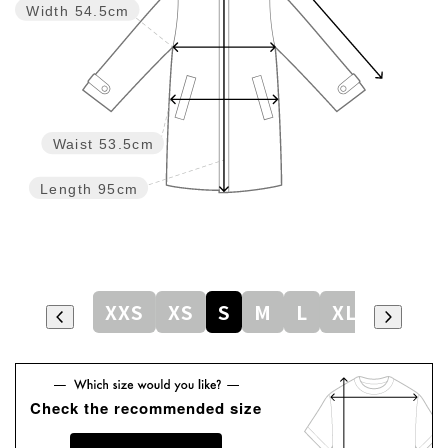
Width
54.5cm
Waist
53.5cm
Length
95cm
XXS
XS
S
M
L
XL
Check the recommended size