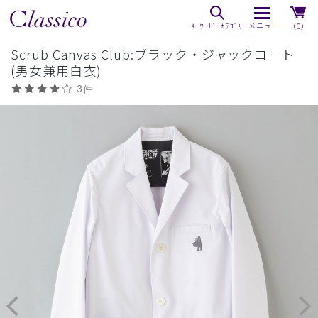
（0）
Scrub Canvas Club:ブラック・ジャックコート
(男女兼用白衣)
3件