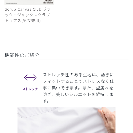
Scrub Canvas Club:ブラ
ック・ジャックスクラブ
トップス(男女兼用)
機能性のご紹介
ストレッチ性のある生地は、動きに
フィットすることでストレスなく仕
事に集中できます。また、型崩れを
防ぎ、美しいシルエットを維持しま
す。