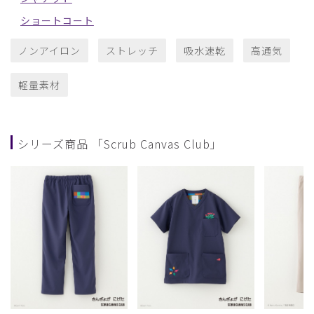
ショートコート
ノンアイロン
ストレッチ
吸水速乾
高通気
軽量素材
シリーズ商品 「Scrub Canvas Club」