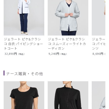
ジェラート ピケ&クラシ
ジェラート ピケ&クラシ
ジェラート
コ 白衣:パイピングショー
コ:スムーズィーライトカ
コ:パイピ
トコート
ーディガン
ンツ
32,890
円
9,240
円
8,690
円
（税込）
（税込）
（税
ナース雑貨・その他