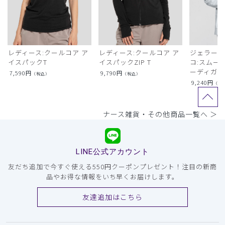
レディース:クールコア ア
レディース:クールコア ア
ジェラート
イスパックT
イスパックZIP T
コ:スムー
ーディガン
7,590
円
9,790
円
（税込）
（税込）
9,240
円
（税
ナース雑貨・その他商品一覧へ ＞
LINE公式アカウント
友だち追加で今すぐ使える550円クーポンプレゼント！注目の新商
品やお得な情報をいち早くお届けします。
友達追加はこちら