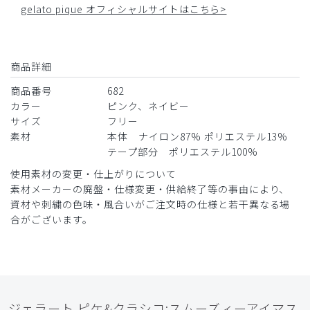
gelato pique オフィシャルサイトはこちら>
商品詳細
商品番号
682
カラー
ピンク、ネイビー
サイズ
フリー
素材
本体 ナイロン87% ポリエステル13%
テープ部分 ポリエステル100%
使用素材の変更・仕上がりについて
素材メーカーの廃盤・仕様変更・供給終了等の事由により、
資材や刺繍の色味・風合いがご注文時の仕様と若干異なる場
合がございます。
ジェラート ピケ&クラシコ:スムーズィーアイマス