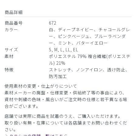
商品詳細
商品番号
672
カラー
白、ディープネイビー、チャコールグレ
ー、ピンクベージュ、ブルーラベンダ
ー、ミント、バターイエロー
サイズ
S, M, L, LL, EL
素材
ポリエステル 79% 複合繊維(ポリエステ
ル) 21%
特徴
ストレッチ、ノンアイロン、透け防止、
防汚加工
使用素材の変更・仕上がりについて
素材メーカーの廃盤・仕様変更・供給終了等の事由により、
資材や刺繍の色味・風合いがご注文時の仕様と若干異なる場
合がございます。
店舗では実際に商品を試着のうえ、ご購入いただけます。
取り扱い有無・在庫については各店舗までお問い合わせくだ
さい。
クラシコの店舗一覧はこちら