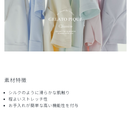
役に立った
0
2025-04-06
まーや様
購入確認済み
年齢:
50代
身長:
161-165cm
体重:
46-50kg
通常の，サイズ感より大きめなので選ぶ時はワンサイズ下が
良いと思いました。
素材特徴
商品：
672ジェラート ピケ&クラシコ:パイピングスクラ
ブパンツ/白/S
シルクのように滑らかな肌触り
程よいストレッチ性
役に立った
0
お手入れが簡単な高い機能性を付与
2025-03-10