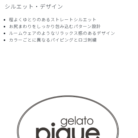
シルエット・デザイン
みかん様
購入確認済み
程よくゆとりのあるストレートシルエット
年齢:
40代
身長:
161-165cm
体重:
56-60kg
お尻まわりをしっかり包み込むパターン設計
今回、一度２つ購入しましたが、サイズが合わず、返品をし
ルームウェアのようなリラックス感のあるデザイン
てからサイズを１つアップして再購入をしました。どちらも
カラーごとに異なるパイピングとロゴ刺繍
生地が心地よく、気に入りました。対応やメール等も、一つ
一つ丁寧にしてもらえている感じがして、お店として良い印
象を持ちました。サイズ交換のサービスがあればよかったな
アと思いましたのと、男女兼用のものの場合は、特にサイズ
がよく分からないので、サイズ間違いが起こりにくい説明等
があればありがたいです。
商品：
672ジェラート ピケ&クラシコ:パイピングスクラ
ブパンツ/ディープネイビー/M
役に立った
1