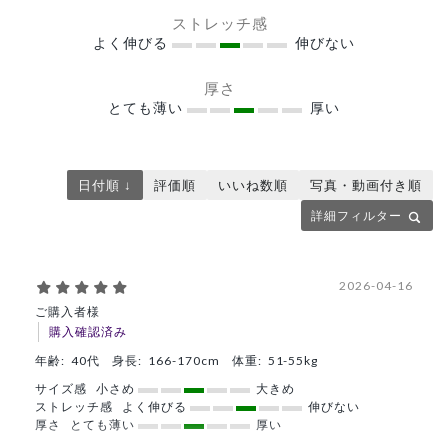
ストレッチ感
よく伸びる
伸びない
厚さ
とても薄い
厚い
日付順 ↓
評価順
いいね数順
写真・動画付き順
詳細フィルター
2026-04-16
ご購入者様
購入確認済み
年齢:
40代
身長:
166-170cm
体重:
51-55kg
サイズ感
小さめ
大きめ
ストレッチ感
よく伸びる
伸びない
厚さ
とても薄い
厚い