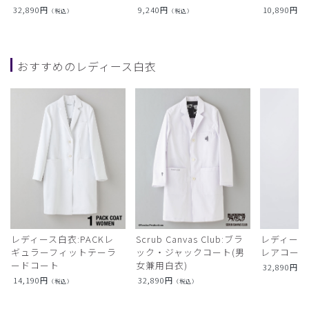
32,890
円
9,240
円
10,890
円
（税込）
（税込）
（
おすすめのレディース白衣
レディース白衣:PACKレ
Scrub Canvas Club:ブラ
レディース
ギュラーフィットテーラ
ック・ジャックコート(男
レアコー
ードコート
女兼用白衣)
32,890
円
（
14,190
円
32,890
円
（税込）
（税込）