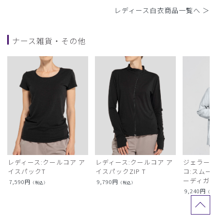
レディース白衣商品一覧へ ＞
ナース雑貨・その他
レディース:クールコア ア
レディース:クールコア ア
ジェラート
イスパックT
イスパックZIP T
コ:スムー
ーディガン
7,590
円
9,790
円
（税込）
（税込）
9,240
円
（税