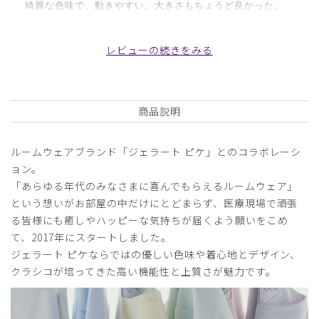
綺麗な色味で、動きやすい。大きさもちょうど良かった。
商品：
672ジェラート ピケ&クラシコ:パイピングスクラ
ブパンツ/ブルーラベンダー/L
レビューの続きをみる
役に立った
0
商品説明
2025-05-16
ルームウェアブランド「ジェラート ピケ」とのコラボレーシ
ご購入者様
ョン。
購入確認済み
「あらゆる年代のみなさまに喜んでもらえるルームウェア」
年齢:
30代
身長:
151-155cm
体重:
46-50kg
という想いがお部屋の中だけにとどまらず、医療現場で頑張
着るのが楽しみです
る皆様にも癒しやハッピーな気持ちが届くよう願いをこめ
て、2017年にスタートしました。
鍼灸院を開院する予定で、施術技として購入しました
ジェラート ピケならではの優しい色味や着心地とデザイン、
予想以上に可愛くて着心地が良いので、これから毎日着用す
クラシコが培ってきた高い機能性と上質さが魅力です。
るのが楽しみです
商品：
672ジェラート ピケ&クラシコ:パイピングスクラ
ブパンツ/ブルーラベンダー/M