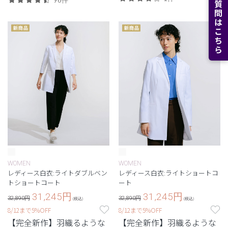
よくある質問はこちら
WOMEN
WOMEN
レディース白衣:ライトダブルベン
レディース白衣:ライトショートコ
トショートコート
ート
31,245
円
31,245
円
32,890円
32,890円
(税込)
(税込)
8/12まで5%OFF
8/12まで5%OFF
【完全新作】羽織るような
【完全新作】羽織るような