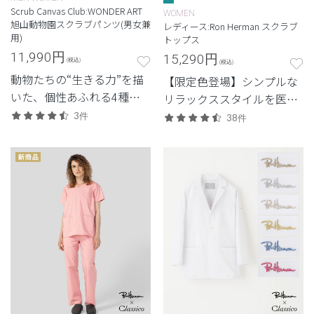
Scrub Canvas Club:WONDER ART
WOMEN
旭山動物園スクラブパンツ(男女兼
レディース:Ron Herman スクラブ
用)
トップス
11,990
円
15,290
円
(税込)
(税込)
動物たちの“生きる力”を描
【限定色登場】シンプルな
いた、個性あふれる4種の
リラックススタイルを医療
デザイン。
ウェアに落とし込んだロン
3件
38件
ハーマンとのコレクショ
ン。