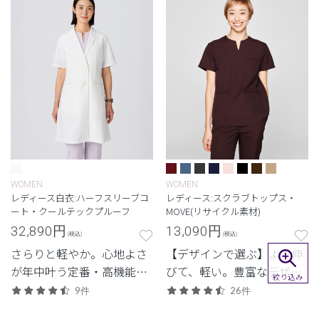
WOMEN
WOMEN
レディース白衣:ハーフスリーブコ
レディース:スクラブトップス・
ート・クールテックプルーフ
MOVE(リサイクル素材)
32,890
円
13,090
円
(税込)
(税込)
さらりと軽やか。心地よさ
【デザインで選ぶ】よく伸
が年中叶う定番・高機能シ
びて、軽い。豊富なデザイ
絞り込み
リーズ。
ンから選べる、動きやすさ
9件
26件
と佇まいを備えた高機能モ