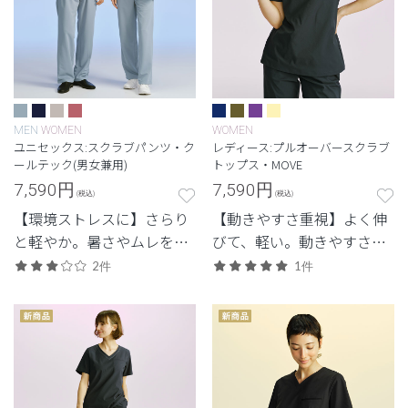
MEN
WOMEN
WOMEN
ユニセックス:スクラブパンツ・ク
レディース:プルオーバースクラブ
ールテック(男女兼用)
トップス・MOVE
7,590
円
7,590
円
(税込)
(税込)
【環境ストレスに】さらり
【動きやすさ重視】よく伸
と軽やか。暑さやムレを抑
びて、軽い。動きやすさと
え、快適さを重視した定
体感を重視した定番・高機
2件
1件
番・高機能モデル。
能モデル。