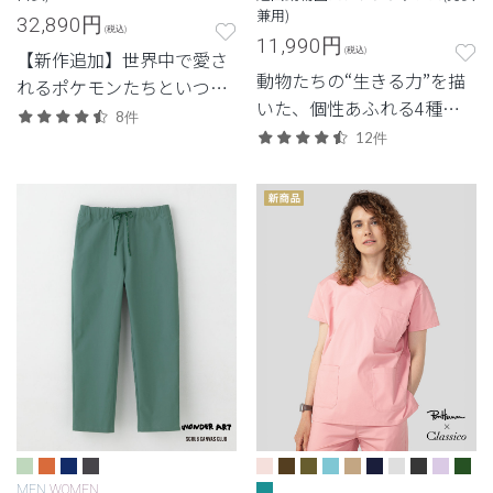
兼用)
32,890
円
(税込)
11,990
円
(税込)
【新作追加】世界中で愛さ
動物たちの“生きる力”を描
れるポケモンたちといつも
いた、個性あふれる4種の
一緒に。コレクション初の
8件
デザイン。
白衣。
12件
MEN
WOMEN