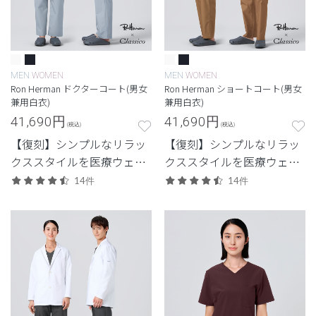
MEN
WOMEN
MEN
WOMEN
Ron Herman ドクターコート(男女
Ron Herman ショートコート(男女
兼用白衣)
兼用白衣)
41,690
円
41,690
円
(税込)
(税込)
【復刻】シンプルなリラッ
【復刻】シンプルなリラッ
クススタイルを医療ウェア
クススタイルを医療ウェア
に落とし込んだロンハーマ
に落とし込んだロンハーマ
14件
14件
ンとのコレクション。ファ
ンとのコレクション。立っ
ッション性と機能性を兼ね
ても座っても美しい丈感の
備えたドクターコート。
ショートコート。