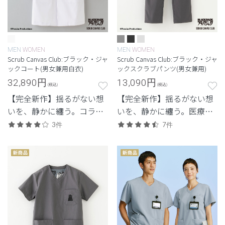
MEN
WOMEN
MEN
WOMEN
Scrub Canvas Club:ブラック・ジャ
Scrub Canvas Club:ブラック・ジャ
ックコート(男女兼用白衣)
ックスクラブパンツ(男女兼用)
32,890
円
13,090
円
(税込)
(税込)
【完全新作】揺るがない想
【完全新作】揺るがない想
いを、静かに纏う。コラボ
いを、静かに纏う。医療漫
レーション初の白衣。
画の不朽の名作とのコラボ
3件
7件
レーション第2弾。