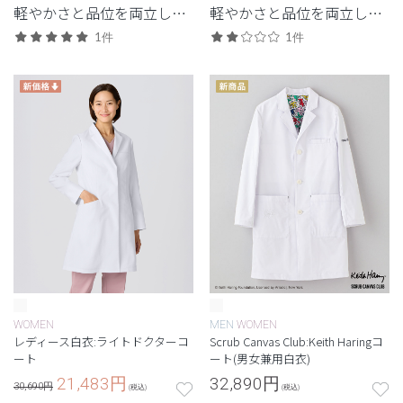
軽やかさと品位を両立し
軽やかさと品位を両立し
た、最軽量級の白衣。
た、最軽量級の白衣。
1件
1件
WOMEN
MEN
WOMEN
レディース白衣:ライトドクターコ
Scrub Canvas Club:Keith Haringコ
ート
ート(男女兼用白衣)
21,483
円
32,890
円
30,690円
(税込)
(税込)