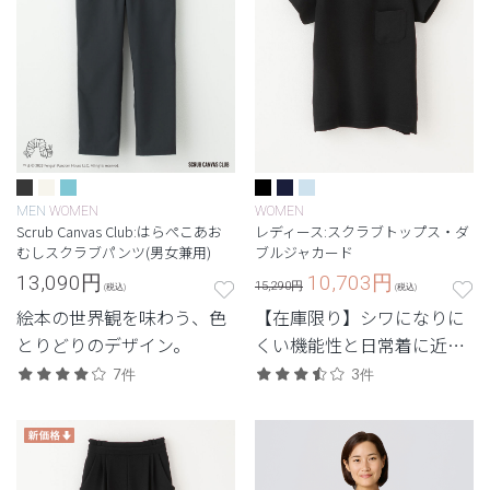
MEN
WOMEN
WOMEN
Scrub Canvas Club:はらぺこあお
レディース:スクラブトップス・ダ
むしスクラブパンツ(男女兼用)
ブルジャカード
13,090
円
10,703
円
15,290円
(税込)
(税込)
絵本の世界観を味わう、色
【在庫限り】シワになりに
とりどりのデザイン。
くい機能性と日常着に近い
デザインを兼ね備えたユニ
7件
3件
フォーム。