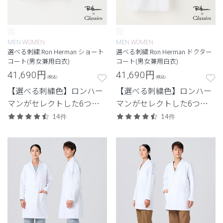
MEN
WOMEN
MEN
WOMEN
選べる刺繍:Ron Herman ショート
選べる刺繍:Ron Herman ドクター
コート(男女兼用白衣)
コート(男女兼用白衣)
41,690
円
41,690
円
(税込)
(税込)
【選べる刺繍色】ロンハー
【選べる刺繍色】ロンハー
マンがセレクトした6つの
マンがセレクトした6つの
刺繍色からつくる特別なシ
刺繍色からつくる特別なド
14件
14件
ョートコート。
クターコート。