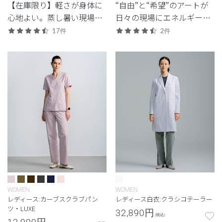
【在庫限り】軽さが身体に
“自由”と“希望”のアートが
心地よい。蒸し暑い現場で
日々の現場にエネルギーを
重宝する軽量モデル。
もたらす。キース・ヘリン
17件
2件
グのコレクション。
WOMEN
WOMEN
レディース:カーブスクラブパン
レディース白衣:クラシコテーラー
ツ・LUXE
32,890
円
(税込)