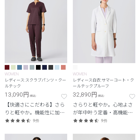
WOMEN
WOMEN
レディース:スクラブパンツ・クー
レディース白衣:サマーコート・ク
ルテック
ールテックプルーフ
13,090
円
32,890
円
(税込)
(税込)
【快適さにこだわる】さら
さらりと軽やか。心地よさ
りと軽やか。機能性に加
が年中叶う定番・高機能シ
え、見た目のスマートさも
リーズ。
9件
9件
追求した高機能モデル。