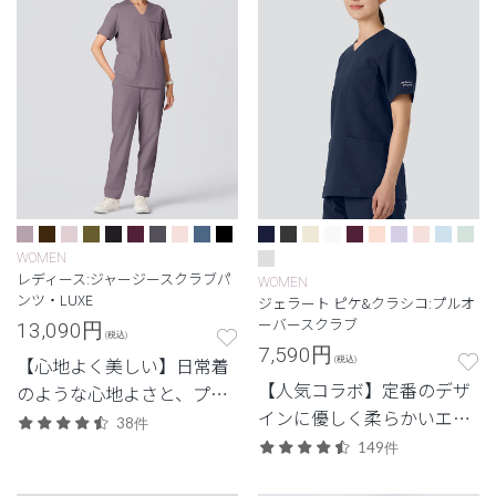
WOMEN
レディース:ジャージースクラブパ
WOMEN
ンツ・LUXE
ジェラート ピケ&クラシコ:プルオ
ーバースクラブ
13,090
円
(税込)
7,590
円
【心地よく美しい】日常着
(税込)
【人気コラボ】定番のデザ
のような心地よさと、プロ
インに優しく柔らかいエッ
フェッショナルにふさわし
38件
センスをプラス。
い美しさを両立した定番シ
149件
リーズ。