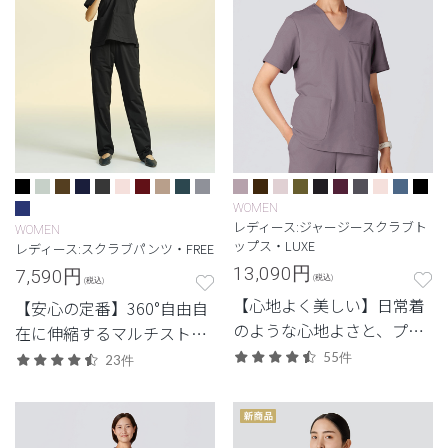
WOMEN
レディース:ジャージースクラブト
WOMEN
ップス・LUXE
レディース:スクラブパンツ・FREE
13,090
円
7,590
円
(税込)
(税込)
【心地よく美しい】日常着
【安心の定番】360°自由自
のような心地よさと、プロ
在に伸縮するマルチストレ
フェッショナルにふさわし
ッチ素材を使用した定番・
55件
23件
い美しさを両立した定番シ
高機能モデル。
リーズ。