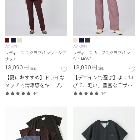
WOMEN
WOMEN
レディース:スクラブパンツ・シア
レディース:カーブスクラブパン
サッカー
ツ・MOVE
13,090
円
13,090
円
(税込)
(税込)
【夏におすすめ】ドライな
【デザインで選ぶ】よく伸
タッチで清涼感をキープ。
びて、軽い。豊富なデザイ
ンから選べる、動きやすさ
4件
1件
と佇まいを備えた高機能モ
デル。