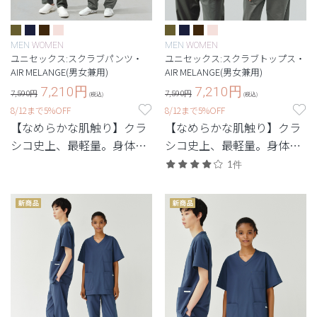
MEN
WOMEN
MEN
WOMEN
ユニセックス:スクラブパンツ・
ユニセックス:スクラブトップス・
AIR MELANGE(男女兼用)
AIR MELANGE(男女兼用)
7,210
円
7,210
円
7,590円
7,590円
(税込)
(税込)
8/12まで5%OFF
8/12まで5%OFF
【なめらかな肌触り】クラ
【なめらかな肌触り】クラ
シコ史上、最軽量。身体の
シコ史上、最軽量。身体の
スムーズな動作をサポー
スムーズな動作をサポー
1件
ト。
ト。