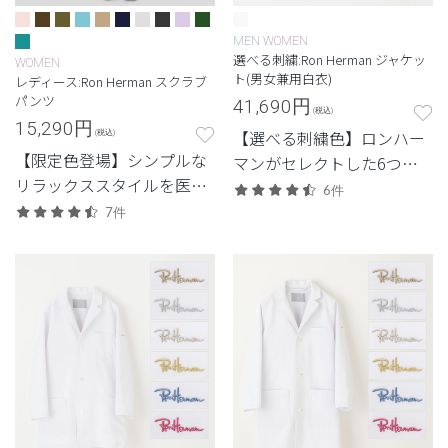
MEN
WOMEN
選べる刺繍:Ron Herman ジャケッ
WOMEN
ト(男女兼用白衣)
レディース:Ron Herman スクラブ
パンツ
41,690
円
(税込)
15,290
円
【選べる刺繍色】ロンハー
(税込)
【限定色登場】シンプルな
マンがセレクトした6つの
リラックススタイルを医療
刺繍色からつくる特別なジ
6件
ウェアに落とし込んだロン
ャケット白衣。
7件
ハーマンとのコレクショ
ン。