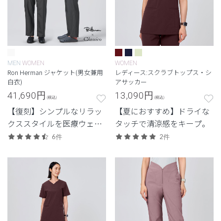
MEN
WOMEN
WOMEN
Ron Herman ジャケット(男女兼用
レディース:スクラブトップス・シ
白衣)
アサッカー
41,690
円
13,090
円
(税込)
(税込)
【復刻】シンプルなリラッ
【夏におすすめ】ドライな
クススタイルを医療ウェア
タッチで清涼感をキープ。
に落とし込んだロンハーマ
6件
2件
ンとのコレクション。 カジ
ュアルさと品格を両立させ
たジャケット白衣。