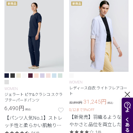
WOMEN
レディース白衣:ライトフレアコー
WOMEN
ト
ジェラート ピケ&クラシコ:スクラ
ブテーパードパンツ
31,245
円
32,890円
(税込)
6,490
円
8/12まで5%OFF
(税込)
【新発売】羽織るような軽
【パンツ人気No.1】ストレ
やかさと品位を両立した、
ッチ性と柔らかい肌触り、
最軽量級の白衣。
毎日履きたくなる1本。
1件
96件