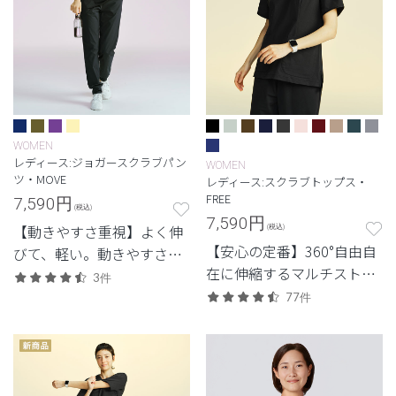
WOMEN
レディース:ジョガースクラブパン
WOMEN
ツ・MOVE
レディース:スクラブトップス・
FREE
7,590
円
(税込)
7,590
円
【動きやすさ重視】よく伸
(税込)
【安心の定番】360°自由自
びて、軽い。動きやすさと
在に伸縮するマルチストレ
体感を重視した定番・高機
3件
ッチ素材を使用した定番・
能モデル。
77件
高機能モデル。