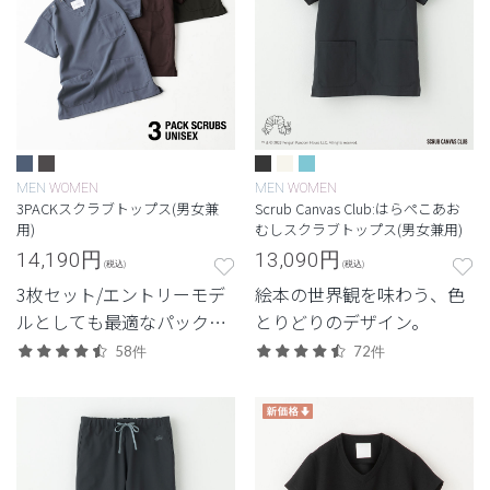
MEN
WOMEN
MEN
WOMEN
3PACKスクラブトップス(男女兼
Scrub Canvas Club:はらぺこあお
用)
むしスクラブトップス(男女兼用)
14,190
円
13,090
円
(税込)
(税込)
3枚セット/エントリーモデ
絵本の世界観を味わう、色
ルとしても最適なパックシ
とりどりのデザイン。
リーズ。
58件
72件