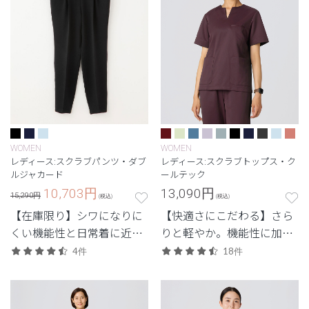
WOMEN
WOMEN
レディース:スクラブパンツ・ダブ
レディース:スクラブトップス・ク
ルジャカード
ールテック
10,703
円
13,090
円
15,290円
(税込)
(税込)
【在庫限り】シワになりに
【快適さにこだわる】さら
くい機能性と日常着に近い
りと軽やか。機能性に加
デザインを兼ね備えたユニ
え、見た目のスマートさも
4件
18件
フォーム。
追求した高機能モデル。