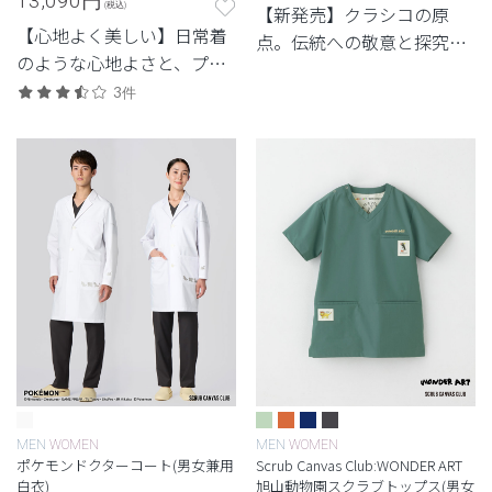
13,090
円
(税込)
【新発売】クラシコの原
【心地よく美しい】日常着
点。伝統への敬意と探究心
のような心地よさと、プロ
から生まれたシグネチャー
フェッショナルにふさわし
3件
シリーズ。
い美しさを両立した定番シ
リーズ。
MEN
WOMEN
MEN
WOMEN
ポケモンドクターコート(男女兼用
Scrub Canvas Club:WONDER ART
白衣)
旭山動物園スクラブトップス(男女