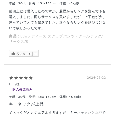
年齢:
30代
身長:
151-155cm
体重:
45kg以下
前回上だけ購入したのですが、履歴からリンクを飛んで下も
購入しました。同じサックスを買いましたが、上下色が少し
違っていてとても残念でした。違うならリンクを結びつけな
いで欲しかったです。
商品：
L36レディース:スクラブパンツ・クールテック/
サックス/S
役に立った
0
2024-09-22
Lucy様
購入確認済み
年齢:
30代
身長:
156-160cm
体重:
46-50kg
キーネックが上品
Ｖネックだとカジュアルすぎますが、キーネックだと上品で