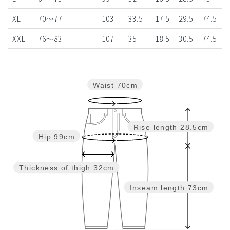
XL
70～77
103
33.5
17.5
29.5
74.5
XXL
76～83
107
35
18.5
30.5
74.5
Waist
70cm
Rise length
28.5cm
Hip
99cm
Thickness of thigh
32cm
Inseam length
73cm