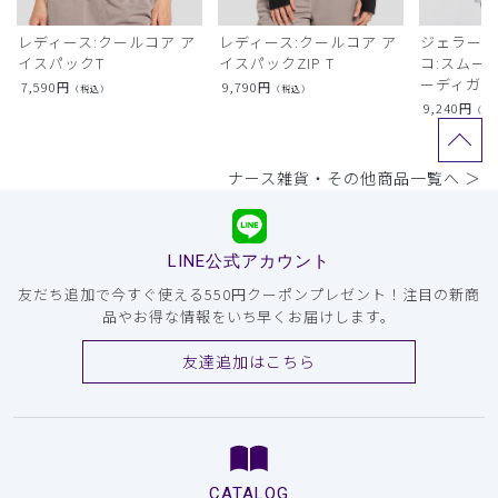
レディース:クールコア ア
レディース:クールコア ア
ジェラート
イスパックT
イスパックZIP T
コ:スムー
ーディガン
7,590
円
9,790
円
（税込）
（税込）
9,240
円
（税
ナース雑貨・その他商品一覧へ ＞
LINE公式アカウント
友だち追加で今すぐ使える550円クーポンプレゼント！注目の新商
品やお得な情報をいち早くお届けします。
友達追加はこちら
CATALOG