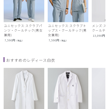
ユニセックス:スクラブパ
ユニセックス:スクラブト
メンズ:ス
ンツ・クールテック(男女
ップス・クールテック(男
クールテ
兼用)
女兼用)
13,090
円
（
7,590
円
7,590
円
（税込）
（税込）
おすすめのレディース白衣