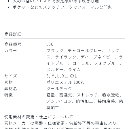
太めの幅のウエストで安定感のある履き心地
ポケットなどのステッチワークでフォーマルな印象
商品詳細
商品番号
L36
カラー
ブラック、チャコールグレー、サック
ス、ライラック、ディープネイビー、ラ
イトブルー、コーラル、フォグブルー、
ボルドー、ライム
サイズ
S, M, L, XL, XXL
素材
ポリエステル 100%
素材名
クールテック
特徴
軽量、高通気、ストレッチ、吸水速乾、
ノンアイロン、防汚加工、接触冷感、防
臭加工
使用素材の変更・仕上がりについて
素材メーカーの廃盤・仕様変更・供給終了等の事由により、