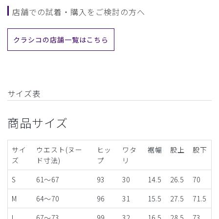
店舗での試着・購入をご検討の方へ
クラシコの店舗一覧はこちら
サイズ表
商品サイズ
サイ
ウエスト(ヌー
ヒッ
ワタ
裾幅
股上
股下
ズ
ド寸法)
プ
リ
S
61～67
93
30
14.5
26.5
70
M
64～70
96
31
15.5
27.5
71.5
L
67～73
99
32
16.5
28.5
73