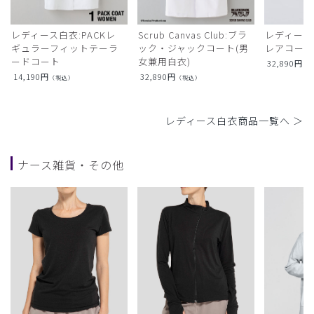
レディース白衣:PACKレ
Scrub Canvas Club:ブラ
レディース
ギュラーフィットテーラ
ック・ジャックコート(男
レアコー
ードコート
女兼用白衣)
32,890
円
（
14,190
円
32,890
円
（税込）
（税込）
レディース白衣商品一覧へ ＞
ナース雑貨・その他