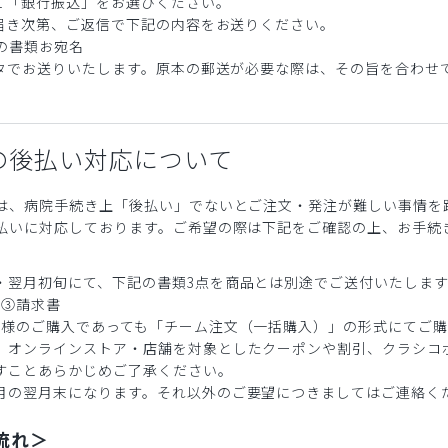
いて「銀行振込」をお選びください。
が届き次第、ご返信で下記の内容をお送りください。
の書類お宛名
ータでお送りいたします。原本の郵送が必要な際は、その旨を合わせ
の後払い対応について
は、病院手続き上「後払い」でないとご注文・発注が難しい事情を
払いに対応しております。ご希望の際は下記をご確認の上、お手続
・翌月初旬にて、下記の書類3点を商品とは別途でご送付いたしま
 ③請求書
名様のご購入であっても「チーム注文（一括購入）」の形式にてご
、オンラインストア・店舗を対象としたクーポンや割引、クラシコ
すことあらかじめご了承ください。
月の翌月末になります。それ以外のご要望につきましてはご連絡く
流れ＞