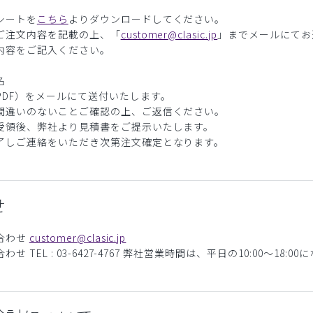
シートを
こちら
よりダウンロードしてください。
ご注文内容を記載の上、「
customer@clasic.jp
」までメールにてお
内容をご記入ください。
名
PDF）をメールにて送付いたします。
間違いのないことご確認の上、ご返信ください。
受領後、弊社より見積書をご提示いたします。
了しご連絡をいただき次第注文確定となります。
せ
合わせ
customer@clasic.jp
 TEL : 03-6427-4767 弊社営業時間は、平日の10:00～18:0