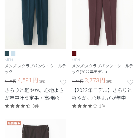
MEN
MEN
メンズ:スクラブパンツ・クールテ
メンズ:スクラブパンツ・クールテ
ック
ック(2022年モデル)
4,581
円
3,773
円
6,545円
5,390円
(税込)
(税込)
さらりと軽やか。心地よさ
【2022年モデル】さらりと
が年中叶う定番・高機能シ
軽やか。心地よさが年中叶
リーズ。
う定番・高機能シリーズ。
3件
1件