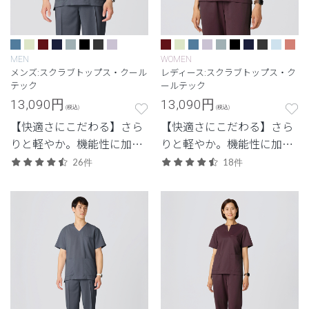
MEN
WOMEN
メンズ:スクラブトップス・クール
レディース:スクラブトップス・ク
テック
ールテック
13,090
円
13,090
円
(税込)
(税込)
【快適さにこだわる】さら
【快適さにこだわる】さら
りと軽やか。機能性に加
りと軽やか。機能性に加
え、見た目のスマートさも
え、見た目のスマートさも
26件
18件
追求した高機能モデル。
追求した高機能モデル。