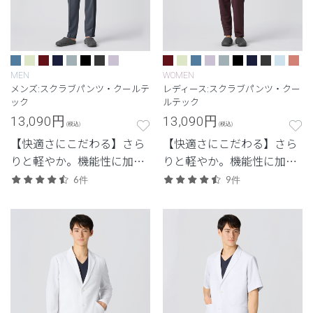
MEN
WOMEN
メンズ:スクラブパンツ・クールテ
レディース:スクラブパンツ・クー
ック
ルテック
13,090
円
13,090
円
(税込)
(税込)
【快適さにこだわる】さら
【快適さにこだわる】さら
りと軽やか。機能性に加
りと軽やか。機能性に加
え、見た目のスマートさも
え、見た目のスマートさも
6件
9件
追求した高機能モデル。
追求した高機能モデル。