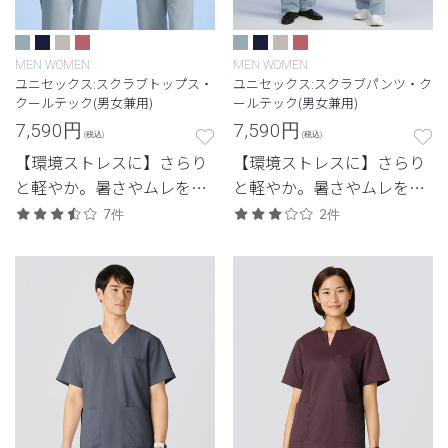
MEN
WOMEN
MEN
WOMEN
ユニセックス:スクラブトップス・
ユニセックス:スクラブパンツ・ク
クールテック(男女兼用)
ールテック(男女兼用)
7,590
円
7,590
円
(税込)
(税込)
【環境ストレスに】さらり
【環境ストレスに】さらり
と軽やか。暑さやムレを抑
と軽やか。暑さやムレを抑
え、快適さを重視した定
え、快適さを重視した定
7件
2件
番・高機能モデル。
番・高機能モデル。