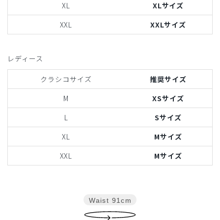
XL
XLサイズ
XXL
XXLサイズ
レディース
クラシコサイズ
推奨サイズ
M
XSサイズ
L
Sサイズ
XL
Mサイズ
XXL
Mサイズ
Waist
91cm