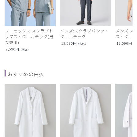
ユニセックス:スクラブト
メンズ:スクラブパンツ・
メンズ:ス
ップス・クールテック(男
クールテック
ス・クー
女兼用)
13,090
円
13,090
円
（税込）
（
7,590
円
（税込）
おすすめの白衣