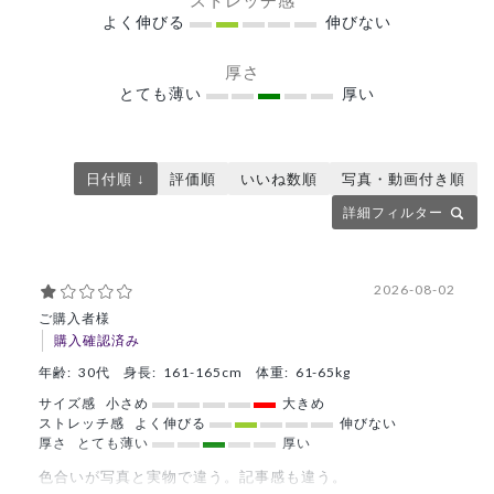
よく伸びる
伸びない
厚さ
とても薄い
厚い
日付順 ↓
評価順
いいね数順
写真・動画付き順
詳細フィルター
2026-08-02
ご購入者様
購入確認済み
年齢:
30代
身長:
161-165cm
体重:
61-65kg
サイズ感
小さめ
大きめ
ストレッチ感
よく伸びる
伸びない
厚さ
とても薄い
厚い
色合いが写真と実物で違う。記事感も違う。