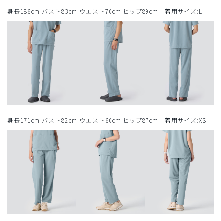
身長186cm バスト83cm ウエスト70cm ヒップ89cm 着用サイズ:L
身長171cm バスト82cm ウエスト60cm ヒップ87cm 着用サイズ:XS