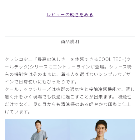
商品：
370ユニセックス:スクラブパンツ・クールテック
(男女兼用)/グレージュ/L
レビューの続きをみる
役に立った
0
商品説明
2026-05-05
クラシコ史上「最高の涼しさ」を体感できるCOOL TECH(ク
ご購入者様
ールテック)シリーズにエントリーラインが登場。シリーズ特
購入確認済み
有の機能性はそのままに、着る人を選ばないシンプルなデザ
年齢:
60代
身長:
151-155cm
体重:
45kg以下
インで日常使いにもぴったりです。
サイズ感
小さめ
大きめ
クールテックシリーズは抜群の通気性と接触冷感機能で、蒸し
ストレッチ感
よく伸びる
伸びない
暑く汗をかく現場でも快適に過ごすことが出来ます。 機能性
厚さ
とても薄い
厚い
だけでなく、見た目からも清涼感のある軽やかな印象に仕上
夏用に最適
げています。
着たらひんやりとしていて夏に最適、生地の肌触りもよく着
心地が良かった。
商品：
370ユニセックス:スクラブパンツ・クールテック