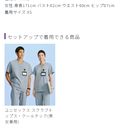
女性:身長171cm バスト82cm ウエスト60cm ヒップ87cm
着用サイズ:XS
セットアップで着用できる商品
ユニセックス:スクラブト
ップス・クールテック(男
女兼用)