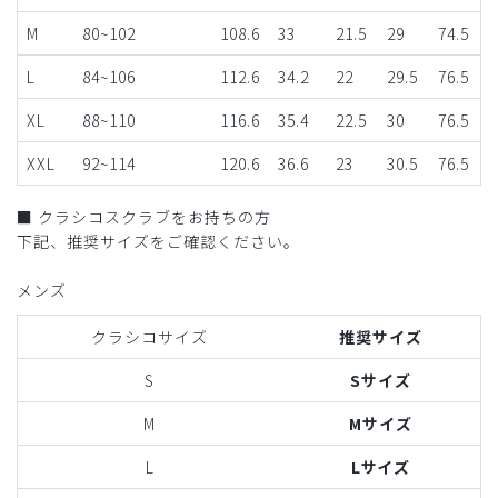
M
80~102
108.6
33
21.5
29
74.5
L
84~106
112.6
34.2
22
29.5
76.5
XL
88~110
116.6
35.4
22.5
30
76.5
XXL
92~114
120.6
36.6
23
30.5
76.5
■ クラシコスクラブをお持ちの方
下記、推奨サイズをご確認ください。
メンズ
クラシコサイズ
推奨サイズ
S
Sサイズ
M
Mサイズ
L
Lサイズ