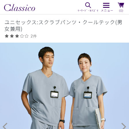
（0）
ユニセックス:スクラブパンツ・クールテック(男
女兼用)
2件