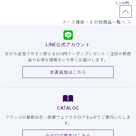
9,240
円
（税
ナース雑貨・その他商品一覧へ ＞
LINE公式アカウント
友だち追加で今すぐ使える550円クーポンプレゼント！注目の新商
品やお得な情報をいち早くお届けします。
友達追加はこちら
CATALOG
クラシコの最新白衣・医療ウェアカタログをpdfでご案内いたしま
す。
カタログ請求はこちら