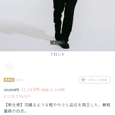
1
/
18
フロント
MEN
31,245円
32,890円
(税抜28,405円)
8/12まで5%OFF
【新仕様】羽織るような軽やかさと品位を両立した、最軽
量級の白衣。