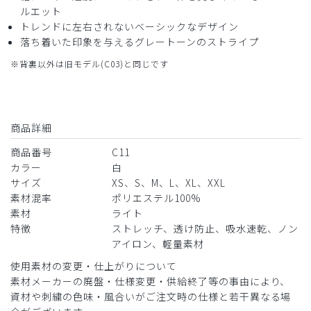
ルエット
トレンドに左右されないベーシックなデザイン
落ち着いた印象を与えるグレートーンのストライプ
※背裏以外は旧モデル(C03)と同じです
商品詳細
商品番号
C11
カラー
白
サイズ
XS、S、M、L、XL、XXL
素材混率
ポリエステル100%
素材
ライト
特徴
ストレッチ、透け防止、吸水速乾、ノン
アイロン、軽量素材
使用素材の変更・仕上がりについて
素材メーカーの廃盤・仕様変更・供給終了等の事由により、
資材や刺繍の色味・風合いがご注文時の仕様と若干異なる場