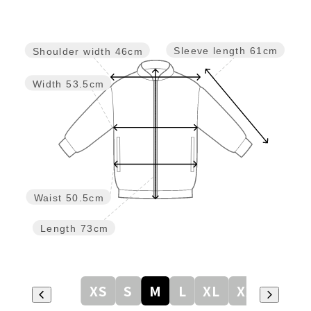
Sleeve length
61cm
Shoulder width
46cm
Width
53.5cm
Waist
50.5cm
Length
73cm
XS
S
M
L
XL
XXL