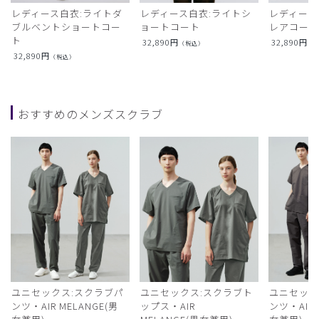
レディース白衣:ライトダ
レディース白衣:ライトシ
レディース
ブルベントショートコー
ョートコート
レアコー
ト
32,890
円
32,890
円
（税込）
（
32,890
円
（税込）
おすすめのメンズスクラブ
ユニセックス:スクラブパ
ユニセックス:スクラブト
ユニセック
ンツ・AIR MELANGE(男
ップス・AIR
ンツ・AIR L