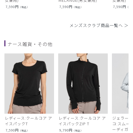
女兼用)
MELANGE(男女兼用)
女兼用)
7,590
円
7,590
円
7,590
円
（税込）
（税込）
（税
メンズスクラブ商品一覧へ ＞
ナース雑貨・その他
レディース:クールコア ア
レディース:クールコア ア
ジェラート
イスパックT
イスパックZIP T
コ:スムー
ーディガン
7,590
円
9,790
円
（税込）
（税込）