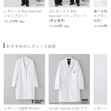
レディース:Ron Herman
ユニセックス:Ron
選べる刺繍:R
ジャンプスーツ
Herman ジャンプスーツ
ドクターコ
(男女兼用)
白衣)
41,690
円
（税込）
41,690
円
41,690
円
（税込）
（
おすすめのレディース白衣
レディース白衣:PACKレ
Scrub Canvas Club:ブラ
レディース