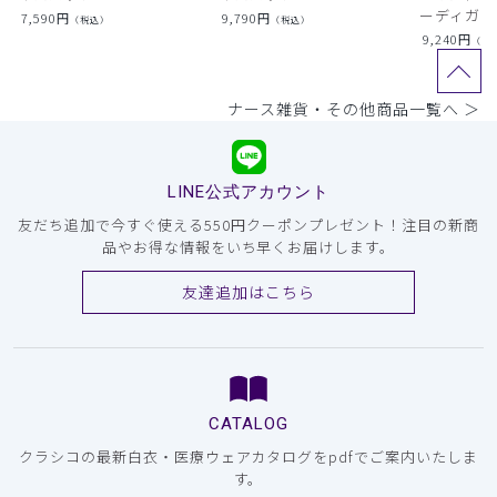
ーディガン
7,590
円
9,790
円
（税込）
（税込）
9,240
円
（税
ナース雑貨・その他商品一覧へ ＞
LINE公式アカウント
友だち追加で今すぐ使える550円クーポンプレゼント！注目の新商
品やお得な情報をいち早くお届けします。
友達追加はこちら
CATALOG
クラシコの最新白衣・医療ウェアカタログをpdfでご案内いたしま
す。