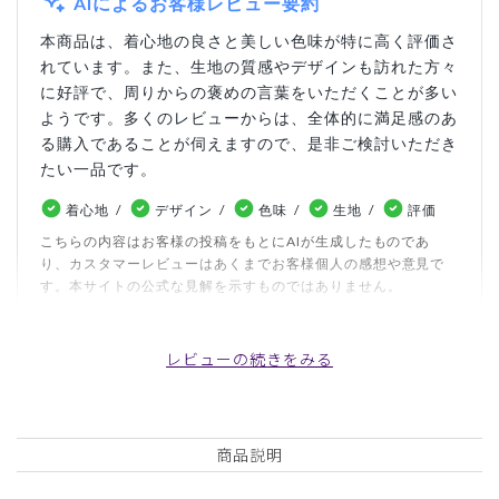
AIによるお客様レビュー要約
本商品は、着心地の良さと美しい色味が特に高く評価さ
れています。また、生地の質感やデザインも訪れた方々
に好評で、周りからの褒めの言葉をいただくことが多い
ようです。多くのレビューからは、全体的に満足感のあ
る購入であることが伺えますので、是非ご検討いただき
たい一品です。
着心地
デザイン
色味
生地
評価
こちらの内容はお客様の投稿をもとにAIが生成したものであ
り、カスタマーレビューはあくまでお客様個人の感想や意見で
す。本サイトの公式な見解を示すものではありません。
レビューの続きをみる
日付順 ↓
評価順
いいね数順
写真・動画付き順
詳細フィルター
商品説明
2026-07-02