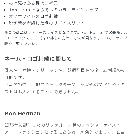
抜け感のある程よい襟元
が綺麗に出て、上衣も体のラインをひろわないので、オシャ
Ron Hermanならではのカラーラインナップ
レに着れました。着ていて気持ちが上がります。
オフホワイトのロゴ刺繍
脱ぎ着を考慮した裾のサイドスリット
商品：
R29レディース:Ron Herman スクラブトップス/
ブラウン/M
※この商品はレディースサイズとなります。Ron Hermanの過去モデル
(ユニセックスモデル)をお持ちの方は、寸法が異なりますので、サイズ
役に立った
0
表をご覧ください。
ネーム・ロゴ刺繍に関して
個人名、病院・クリニック名、診療科目名のネーム刺繍のみ
2025-12-21
可能です。
ご購入者様
商品の特性上、他のキャラクターや上記以外の文字列やテキ
購入確認済み
ストはお入れすることができません。
年齢:
40代
身長:
161-165cm
体重:
66-70kg
大変気安く形も綺麗です。生地感も刺繍も周りからも良いね
と褒められます。
Ron Herman
商品：
R29レディース:Ron Herman スクラブトップス/
チャコールグレー/L
1976年に誕生したカリフォルニア発のスペシャリティスト
ア。「ファッションとは愛にあふれ、刺激的で楽しく、自由