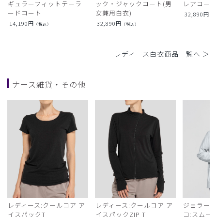
ギュラーフィットテーラ
ック・ジャックコート(男
レアコー
ードコート
女兼用白衣)
32,890
円
（
14,190
円
32,890
円
（税込）
（税込）
レディース白衣商品一覧へ ＞
ナース雑貨・その他
レディース:クールコア ア
レディース:クールコア ア
ジェラート
イスパックT
イスパックZIP T
コ:スムー