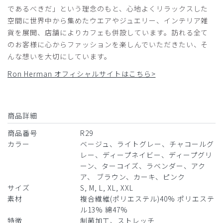
役に立った
0
であるべきだ」という理念のもと、心地よくリラックスした
空間に世界中から集めたウエアやジュエリー、インテリア雑
貨を展開、店舗によりカフェも併設しています。訪れる全て
のお客様に心からファッションを楽しんでいただきたい、そ
2025-10-16
んな想いを大切にしています。
ご購入者様
Ron Herman オフィシャルサイトはこちら>
購入確認済み
年齢:
40代
身長:
156-160cm
体重:
45kg以下
着た瞬間から、大変着心地が良かったです！
商品詳細
商品：
R29レディース:Ron Herman スクラブトップス/
ディープネイビー/M
商品番号
R29
カラー
ベージュ、ライトグレー、チャコールグ
レー、ディープネイビー、ディープグリ
役に立った
0
ーン、ターコイズ、ラベンダー、アク
ア、 ブラウン、カーキ、ピンク
サイズ
S, M, L, XL, XXL
​1
​2
​3
​4
​5
​6
素材
複合繊維(ポリエステル)40% ポリエステ
ル13% 綿47%
​7
​8
特徴
制菌加工、ストレッチ