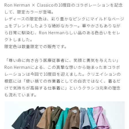
ご購入者様
Ron Herman × Classicoの10度目のコラボレーションを記念
購入確認済み
して、限定カラーが登場。
年齢:
50代
身長:
161-165cm
体重:
46-50kg
レディースの限定色は、彩り豊かなピンクにマイルドなベージ
サイズ感
小さめ
大きめ
ュをブレンドしたような絶妙なカラー。華やかさもありなが
ストレッチ感
よく伸びる
伸びない
ら日常に馴染む、Ron Hermanらしい品のある色合いをセレ
厚さ
とても薄い
厚い
クトしました。
以前のユニセックスの方がデザイン、縫製共によかったで
限定色は数量限定での販売です。
す。
商品：
R29レディース:Ron Herman スクラブトップス/
「尊い命に向き合う医療従事者に、笑顔と勇気を与えたい」
ブラウン/M
Ron Hermanによる、この真摯な想いから始まった本コラボ
レーションは今回で10度目を迎えました。クリエイションの
役に立った
0
根底には「使い捨ての作業着としての白衣ではなく、着るだ
けで気持ちが高揚する仕事着に」というクラシコ元来の理念
も流れています。
2026-06-03
ご購入者様
購入確認済み
年齢:
40代
身長:
156-160cm
体重:
46-50kg