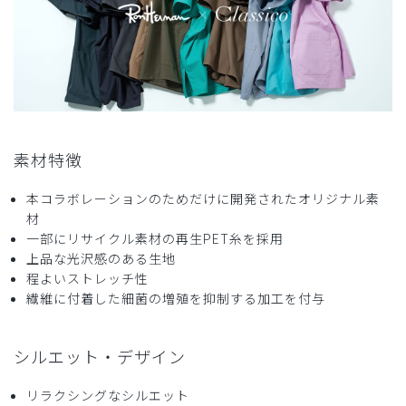
サイズ感
小さめ
大きめ
ストレッチ感
よく伸びる
伸びない
厚さ
とても薄い
厚い
襟ぐりのあきが大きいが、涼しくて良いかと思います。
商品：
R29レディース:Ron Herman スクラブトップス/
チャコールグレー/S
素材特徴
役に立った
0
本コラボレーションのためだけに開発されたオリジナル素
材
一部にリサイクル素材の再生PET糸を採用
2026-04-29
上品な光沢感のある生地
ご購入者様
程よいストレッチ性
購入確認済み
繊維に付着した細菌の増殖を抑制する加工を付与
年齢:
40代
身長:
151-155cm
体重:
51-55kg
サイズ感
小さめ
大きめ
シルエット・デザイン
ストレッチ感
よく伸びる
伸びない
厚さ
とても薄い
厚い
リラクシングなシルエット
生地が厚い印象ですが、着心地がいいです。パンツもライン