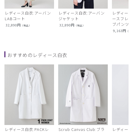
レディース白衣:アーバン
レディース白衣:アーバン
レディース
LABコート
ジャケット
ースフレア
ブパンツ)
32,890
円
32,890
円
（税込）
（税込）
9,163
円
（税
おすすめのレディース白衣
レディース白衣:PACKレ
Scrub Canvas Club:ブラ
レディース