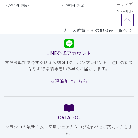
ーディガン
7,590
円
9,790
円
（税込）
（税込）
9,240
円
（税
ナース雑貨・その他商品一覧へ ＞
LINE公式アカウント
友だち追加で今すぐ使える550円クーポンプレゼント！注目の新商
品やお得な情報をいち早くお届けします。
友達追加はこちら
CATALOG
クラシコの最新白衣・医療ウェアカタログをpdfでご案内いたしま
す。