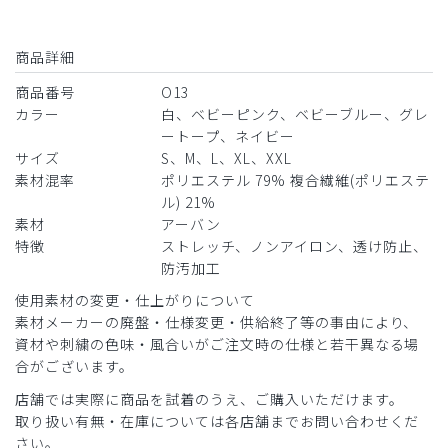
商品詳細
商品番号
O13
カラー
白、ベビーピンク、ベビーブルー、グレ
ートープ、ネイビー
サイズ
S、M、L、XL、XXL
素材混率
ポリエステル 79% 複合繊維(ポリエステ
ル) 21%
素材
アーバン
特徴
ストレッチ、ノンアイロン、透け防止、
防汚加工
使用素材の変更・仕上がりについて
素材メーカーの廃盤・仕様変更・供給終了等の事由により、
資材や刺繍の色味・風合いがご注文時の仕様と若干異なる場
合がございます。
店舗では実際に商品を試着のうえ、ご購入いただけます。
取り扱い有無・在庫については各店舗までお問い合わせくだ
さい。