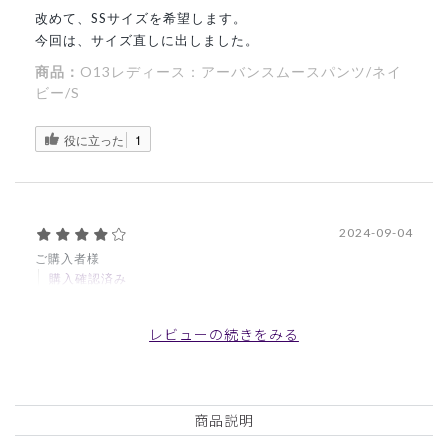
改めて、SSサイズを希望します。
今回は、サイズ直しに出しました。
商品：
O13レディース：アーバンスムースパンツ/ネイ
ビー/S
役に立った
1
2024-09-04
ご購入者様
購入確認済み
年齢:
30代
身長:
156-160cm
体重:
51-55kg
レビューの続きをみる
快適です
伸縮性がよく、ウエスト周辺もすっきりしていて履きやすい
です。シルエットが綺麗だなとは思いましたが、履いてみる
とふんわりしている印象が強く、シュッとスタイリッシュで
商品説明
はないです。イメージの参考になれば。