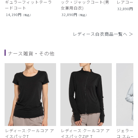
ギュラーフィットテーラ
ック・ジャックコート(男
レアコー
ードコート
女兼用白衣)
32,890
円
（
14,190
円
32,890
円
（税込）
（税込）
レディース白衣商品一覧へ ＞
ナース雑貨・その他
レディース:クールコア ア
レディース:クールコア ア
ジェラート
イスパックT
イスパックZIP T
コ:スムー