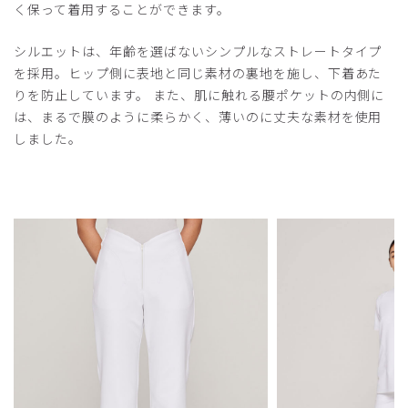
く保って着用することができます。
2024-07-14
シルエットは、年齢を選ばないシンプルなストレートタイプ
ご購入者様
を採用。ヒップ側に表地と同じ素材の裏地を施し、下着あた
購入確認済み
りを防止しています。 また、肌に触れる腰ポケットの内側に
は、まるで膜のように柔らかく、薄いのに丈夫な素材を使用
年齢:
50代
身長:
156-160cm
体重:
45kg以下
しました。
着心地が良い
デザインと色が素敵ですが着心地もストレッチもあり良く
お勧めできます。
商品：
O13レディース：アーバンスムースパンツ/ベビ
ーピンク/S
役に立った
0
2024-06-06
ご購入者様
購入確認済み