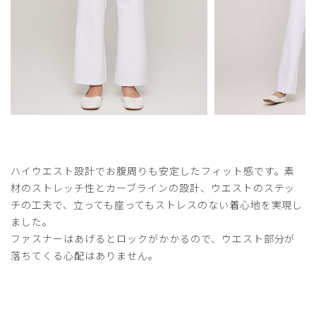
年齢:
50代
身長:
161-165cm
体重:
51-55kg
もう少しスリム感が欲しかった
丈長タイプがあっても良いとおもう
商品：
O13レディース：アーバンスムースパンツ/ホワ
イト/M
役に立った
0
ハイウエスト設計でお腹周りも安定したフィット感です。素
​1
​2
材のストレッチ性とカーブラインの設計、ウエストのステッ
チの工夫で、立っても座ってもストレスのない着心地を実現し
ました。
ファスナーはあげるとロックがかかるので、ウエスト部分が
落ちてくる心配はありません。