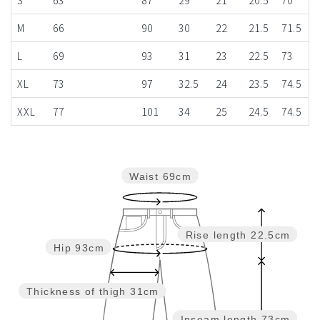
S
63
87
29
21
20.5
70
M
66
90
30
22
21.5
71.5
L
69
93
31
23
22.5
73
XL
73
97
32.5
24
23.5
74.5
XXL
77
101
34
25
24.5
74.5
Waist
69cm
Rise length
22.5cm
Hip
93cm
Thickness of thigh
31cm
Inseam length
73cm