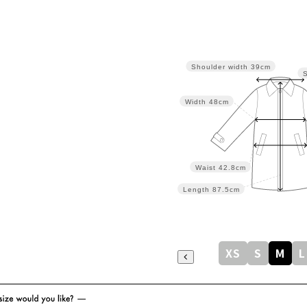
Shoulder width
39cm
Width
48cm
Waist
42.8cm
Length
87.5cm
XS
S
M
L