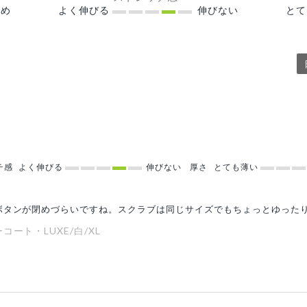
め
よく伸びる
伸びない
と
チ感
よく伸びる
伸びない
厚さ
とても薄い
ボタンが閉めづらいですね。スクラブは同じサイズでもちょっとゆった
ート・LUXE/白/XL