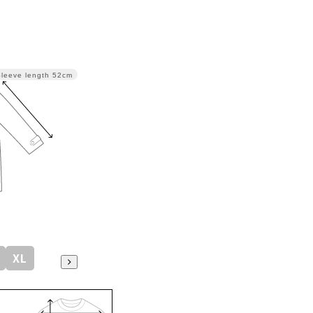
Sleeve length
52cm
XL