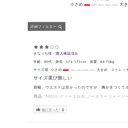
小さめ
大き
詳細フィルター
きなっち様
購入確認済み
年齢:
40代
身長:
171-175cm
体重:
66-70kg
サイズ感
小さめ
大きめ
ストレッ
サイズ選び難しい
肩幅、ウエストは良かったのですが、胸がきつくて
商品：
M03レディース白衣:ノーカラージャージーコ
役に立った
0