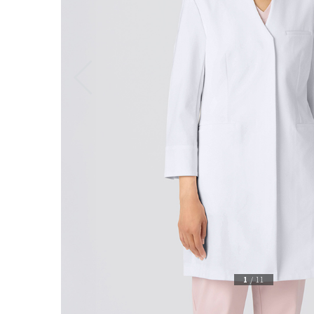
1
/
11