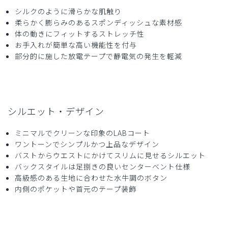
シルクのように滑らかな肌触り
2025-11-06
柔らかく膨らみのあるスポンディッシュな素材感
ご購入者様
体の動きにフィットするストレッチ性
購入確認済み
お手入れが簡単な高い機能性を付与
部分的に施した放電テープで静電気の発生を軽減
白衣の内側に黄ばみがありました，もう買わないと思います
商品：
B12メンズ白衣:アーバンLABコート/白/L
役に立った
0
シルエット・デザイン
ミニマルでクリーンな印象のLABコート
ワントーンでシンプルかつ上品なデザイン
2025-10-09
バストからウエストにかけてスリムに見せるシルエット
ご購入者様
バックスタイルは足捌きの良いセンターベント仕様
購入確認済み
高級感のある生地に合わせた水牛調のボタン
年齢:
50代
身長:
176-180cm
体重:
81-85kg
内側のポケットや首元のテープ装飾
特に問題なし。いつも着心地が良いです。サイズも多くて助
かります。
商品：
B12メンズ白衣:アーバンLABコート/白/XL