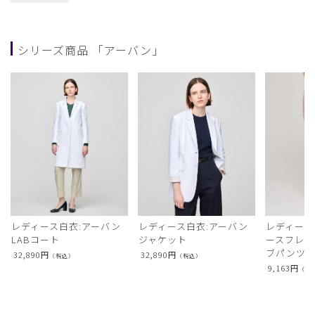
シリーズ商品 「アーバン」
レディース白衣:アーバン
レディース白衣:アーバン
レディース
LABコート
ジャケット
ースフレア
ブパンツ)
32,890
円
32,890
円
（税込）
（税込）
9,163
円
（税