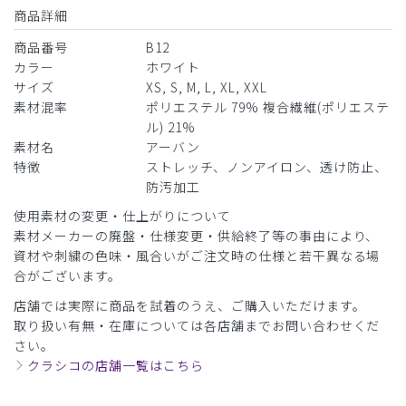
商品詳細
役に立った
0
商品番号
B12
カラー
ホワイト
サイズ
XS, S, M, L, XL, XXL
​1
​2
​3
​4
​5
素材混率
ポリエステル 79% 複合繊維(ポリエステ
ル) 21%
素材名
アーバン
特徴
ストレッチ、ノンアイロン、透け防止、
防汚加工
使用素材の変更・仕上がりについて
素材メーカーの廃盤・仕様変更・供給終了等の事由により、
資材や刺繍の色味・風合いがご注文時の仕様と若干異なる場
合がございます。
店舗では実際に商品を試着のうえ、ご購入いただけます。
取り扱い有無・在庫については各店舗までお問い合わせくだ
さい。
クラシコの店舗一覧はこちら