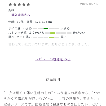
2026-06-18
あ様
購入確認済み
年齢:
30代
身長:
171-175cm
サイズ感
小さめ
大きめ
ストレッチ感
よく伸びる
伸びない
厚さ
とても薄い
厚い
使わせていただいています。ありがとうございました。
商品：
B12メンズ白衣:アーバンLABコート/白/L
レビューの続きをみる
役に立った
0
商品説明
2026-03-02
ご購入者様
"白衣は硬くて薄い生地のもの"という過去の概念から、"やわ
購入確認済み
らかくて着心地が良いもの"へ。「白衣の常識を、変えた。」
年齢:
40代
身長:
176-180cm
体重:
66-70kg
定番シリーズです。医療現場に最適なものを届けたい、という