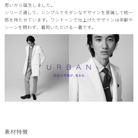
思いから誕生しました。
着やすく、着心地が素晴らしい。肌触りがいい。
シリーズ通して、シンプルでモダンなデザインを意識して統一
商品：
B12メンズ白衣:アーバンLABコート/白/L
感を持たせています。ワントーンで仕上げたデザインは年齢や
シーンを問わず、着用いただける一着です。
役に立った
0
2026-02-19
ジム様
購入確認済み
年齢:
60代
身長:
161-165cm
体重:
66-70kg
かっこいいが、ややスリムに絞ってある。ロンハーマンが着
やすい。
商品：
B12メンズ白衣:アーバンLABコート/白/XXL
役に立った
0
素材特徴