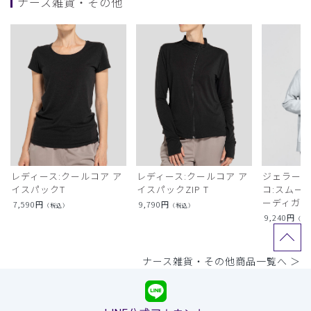
ナース雑貨・その他
レディース:クールコア ア
レディース:クールコア ア
ジェラート
イスパックT
イスパックZIP T
コ:スムー
ーディガン
7,590
円
9,790
円
（税込）
（税込）
9,240
円
（税
ナース雑貨・その他商品一覧へ ＞