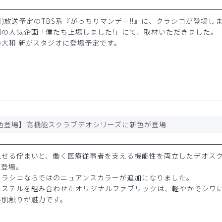
日(日)放送予定のTBS系『がっちりマンデー!!』に、クラシコが登場し
例の人気企画「僕たち上場しました!」にて、取材いただきました。
大和 新がスタジオに登場予定です。
色登場】高機能スクラブデオシリーズに新色が登場
見せる佇まいと、働く医療従事者を支える機能性を両立したデオス
が登場。
クラシコならではのニュアンスカラーが追加になりました。
エステルを組み合わせたオリジナルファブリックは、軽やかでシワ
い肌触りが魅力です。