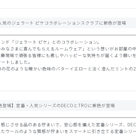
人気のジェラート ピケコラボレーションスクラブに新色が登場
ンド「ジェラート ピケ」とのコラボレーション。
のみなさまに喜んでもらえるルームウェア」という想いがお部屋の
医療現場で頑張る皆様にも癒しやハッピーな気持ちが届くよう願い
スタートしました。
は春の花のような暖かい色味のバターイエローと淡く澄んだミントの
色登場】定番・人気シリーズのDECOとTROに新色が登場
感じさせる品のある佇まいで、安心感を備えた定番シリーズ、DEC
れたウールのような質感が佇まいをスマートに引き立てる定番シリ