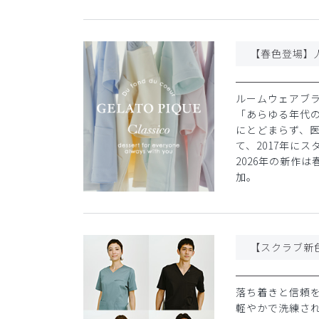
【春色登場】
ルームウェアブラ
「あらゆる年代
にとどまらず、
て、2017年に
2026年の新作
加。
【スクラブ新
落ち着きと信頼を
軽やかで洗練さ