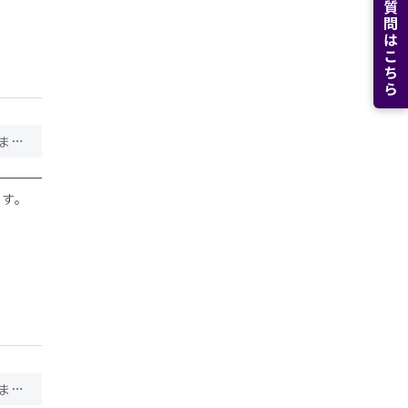
よくある質問はこちら
【テレビ出演】TBS系『がっちりマンデー!!』6/14(日)放送回にクラシコが登場しました
ます。
【テレビ出演】TBS系『がっちりマンデー!!』6/14(日)放送回にクラシコが登場します