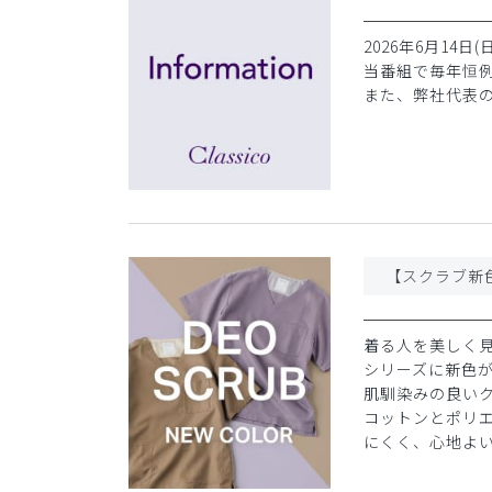
2026年6月14
当番組で毎年恒
また、弊社代表の
【スクラブ新
着る人を美しく
シリーズに新色
肌馴染みの良い
コットンとポリ
にくく、心地よ