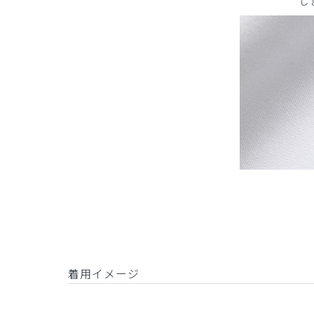
し
着用イメージ