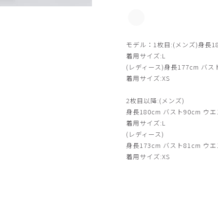
メンズ:フロント
モデル：1枚目:(メンズ)身長18
着用サイズ:L
(レディース)身長177cm バスト
着用サイズ:XS
2枚目以降:(メンズ)
身長180cm バスト90cm ウエ
着用サイズ:L
(レディース)
身長173cm バスト81cm ウエ
着用サイズ:XS