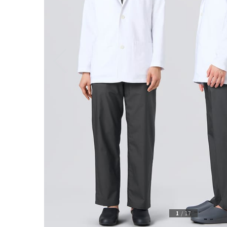
1
/
17