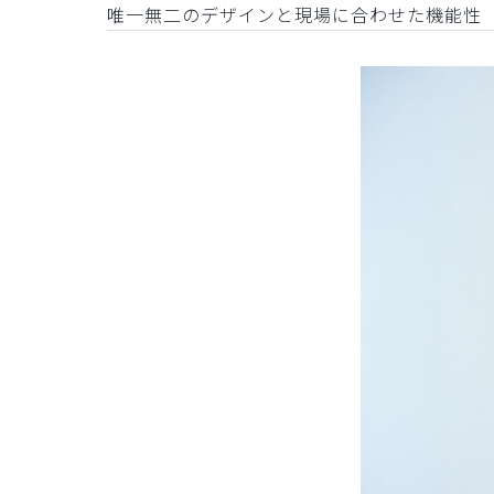
唯一無二のデザインと現場に合わせた機能性