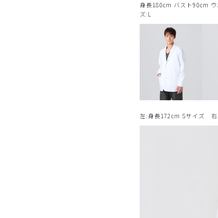
身長180cm バスト90cm 
ズ:L
左:身長172cm Sサイズ 右