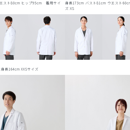
ウエスト80cm ヒップ95cm 着用サイ
身長173cm バスト81cm ウエスト60
ズ:XS
:身長164cm XXSサイズ