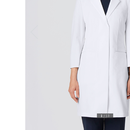
1
/
13