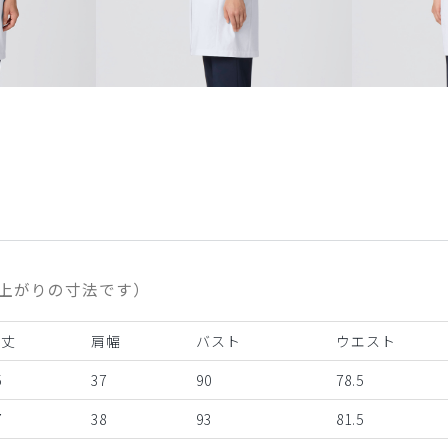
上がりの寸法です）
着丈
肩幅
バスト
ウエスト
5
37
90
78.5
7
38
93
81.5