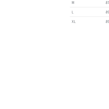
M
8
L
8
XL
8