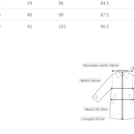
7
39
96
84.5
9
40
99
87.5
9
41
102
90.5
Shoulder width
39cm
Width
48cm
Waist
42.3cm
Length
87cm