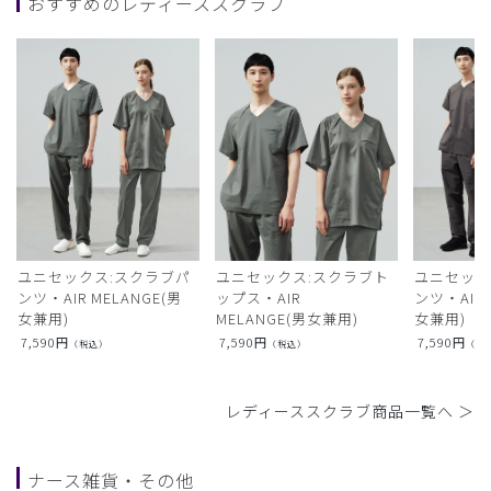
おすすめのレディーススクラブ
ユニセックス:スクラブパ
ユニセックス:スクラブト
ユニセック
ンツ・AIR MELANGE(男
ップス・AIR
ンツ・AIR L
女兼用)
MELANGE(男女兼用)
女兼用)
7,590
円
7,590
円
7,590
円
（税込）
（税込）
（税
レディーススクラブ商品一覧へ ＞
ナース雑貨・その他