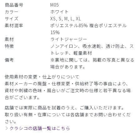
商品番号
M05
カラー
ホワイト
サイズ
XS, S, M, L, XL
素材混率
ポリエステル85% 複合ポリエステル
15%
素材
ライトジャージー
特徴
ノンアイロン、吸水速乾、透け防止、ス
トレッチ、軽量素材
備考
※裏地に関しては、掲載の写真と異なる
場合があります。
使用素材の変更・仕上がりについて
素材メーカーの廃盤・仕様変更・供給終了等の事由により、
資材や刺繍の色味・風合いがご注文時の仕様と若干異なる場
合がございます。
店舗では実際に商品を試着のうえ、ご購入いただけます。
取り扱い有無・在庫については各店舗までお問い合わせくだ
さい。
クラシコの店舗一覧はこちら