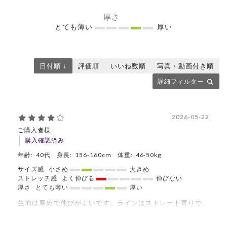
厚さ
とても薄い
厚い
日付順 ↓
評価順
いいね数順
写真・動画付き順
詳細フィルター
2026-05-22
ご購入者様
購入確認済み
年齢:
40代
身長:
156-160cm
体重:
46-50kg
サイズ感
小さめ
大きめ
ストレッチ感
よく伸びる
伸びない
厚さ
とても薄い
厚い
生地は厚めで伸びがよいです。ラインはストレート寄りで、
細身体型に見せる効果は乏しいです。ゆったり目との評価を
見ましたが、腕周りはふつうなので、セーターなどを着ると