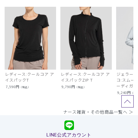
レディース:クールコア ア
レディース:クールコア ア
ジェラート
イスパックT
イスパックZIP T
コ:スムー
ーディガン
7,590
円
9,790
円
（税込）
（税込）
9,240
円
（税
ナース雑貨・その他商品一覧へ ＞
LINE公式アカウント