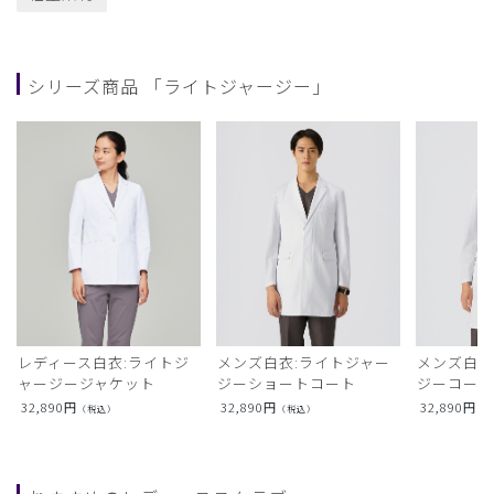
シリーズ商品 「ライトジャージー」
レディース白衣:ライトジ
メンズ白衣:ライトジャー
メンズ白衣
ャージージャケット
ジーショートコート
ジーコー
32,890
円
32,890
円
32,890
円
（税込）
（税込）
（