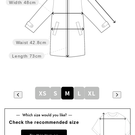
Width
48cm
Waist
42.8cm
Length
73cm
XS
S
M
L
XL
Check the recommended size