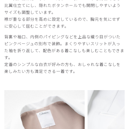
2025-06-24
比翼仕立てにし、隠れたボタンホールでも開閉しやすいよう
あっこ様
サイズも調整しています。
購入確認済み
襟が重なる部分を高めに設定しているので、胸元を気にせず
年齢:
20代
身長:
161-165cm
体重:
51-55kg
に安心して屈むことができます。
求めていた丈感！
背裏や袖口、内側のパイピングなどを上品な織り目がついた
しゃがんだり処置の多い科なので、やや短め、でもおしりが
ピンクベージュの別布で装飾。まくりやすいスリットが入っ
隠れて女性らしさのあるドクターコートを探していました。
た袖を折り返して、配色がある着こなしも楽しむこともできま
生地感や形ともにとても良く、毎日愛用しています。
す。
どちらかといえば厚め、しっかりめの生地と思います。
定番のシンプルな白衣が好みの方も、おしゃれな着こなしを
袖もやや短めで、裏地の色も可愛いので折って使用していま
楽しみたい方も満足できる一着です。
す。
ドクターコートはお値段が張るので悩みますが、2着目を買
おうか検討しています！
商品：
M05レディース白衣:ライトジャージーショート
コート/白/M
役に立った
0