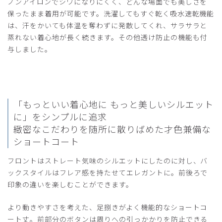
ノンアイロンでシワになりにくく、どんな場面でも美しさを
保ったまま着用が可能です。洗濯してもすぐ乾く吸水速乾機能
は、汗をかいても体温を奪わずに発散してくれ、サラサラと
2025-08-12
蒸れない着心地が長く続きます。その他透け防止の機能も付
ご購入者様
与しました。
購入確認済み
年齢:
40代
身長:
156-160cm
体重:
56-60kg
素材は柔らかくてきやすいです。ラインが細身と聞いていた
ので、一つ大きめのサイズで購入しましたが、少し大きかっ
「もっといい着心地に もっと美しいシルエット
たです。でも、着やすいですし、高級感もあり、気に入って
います。
に」をシンプルに追求
ロングのコートも購入検討します。
緻密なこだわりを随所に散りばめた才色兼備な
ショートコート
商品：
M05レディース白衣:ライトジャージーショート
コート/白/L
フロントはストレート気味のシルエットにしたのに対し、バ
ックスタイルはフレア感を持たせてエレガントに。前後ろで
役に立った
0
印象の違いを楽しむことができます。
より動きやすさを考えた、足捌きがよく機能的なショートコ
ート丈。前部分のボタンは周りへの引っかかりを防止できる