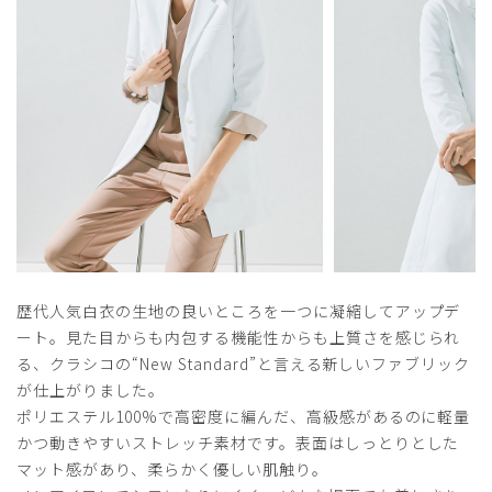
商品：
M05レディース白衣:ライトジャージーショート
コート/白/XS
役に立った
0
2025-10-30
ご購入者様
購入確認済み
年齢:
10代
身長:
156-160cm
体重:
46-50kg
歴代人気白衣の生地の良いところを一つに凝縮してアップデ
生地しっかりしており丈感も丁度良い。
ート。見た目からも内包する機能性からも上質さを感じられ
ポケットの深さも良い感じ。
る、クラシコの“New Standard”と言える新しいファブリック
商品：
M05レディース白衣:ライトジャージーショート
が仕上がりました。
コート/白/S
ポリエステル100%で高密度に編んだ、高級感があるのに軽量
かつ動きやすいストレッチ素材です。表面はしっとりとした
役に立った
0
マット感があり、柔らかく優しい肌触り。