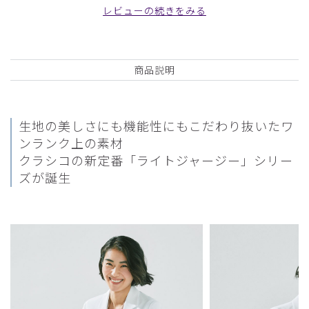
レビューの続きをみる
病院支給で着ていた同じサイズの白衣よりきつく感じまし
た。肌触りはとても良く、シワになりにくいのが好印象で
す。
商品：
M05レディース白衣:ライトジャージーショート
商品説明
コート/白/M
役に立った
0
生地の美しさにも機能性にもこだわり抜いたワ
ンランク上の素材
クラシコの新定番「ライトジャージー」シリー
2026-04-29
ズが誕生
Ｋ様
購入確認済み
年齢:
40代
身長:
151-155cm
体重:
46-50kg
サイズ感
小さめ
大きめ
ストレッチ感
よく伸びる
伸びない
厚さ
とても薄い
厚い
身長150㎝ですが、裾が邪魔にならず快適です。生地感もち
ょうど良く満足しています。