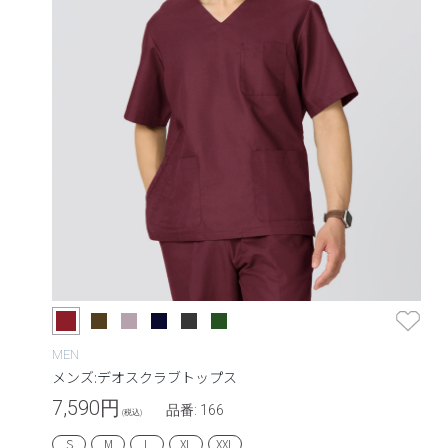
MEN
メンズ:デオスクラブトップス
7,590
円
品番: 166
(税込)
S
M
L
XL
XXL