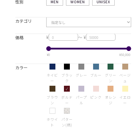
性別
MEN
WOMEN
UNISEX
カテゴリ
¥
～ ¥
価格
¥0
¥50,000
カラー
ネイビ
ブラッ
グレー
ブルー
グリー
ベージ
ー
ク
ン
ュ
ブラウ
ボルド
パープ
ピンク
オレン
イエロ
ン
ー
ル
ジ
ー
ホワイ
パター
ト
ン(柄)