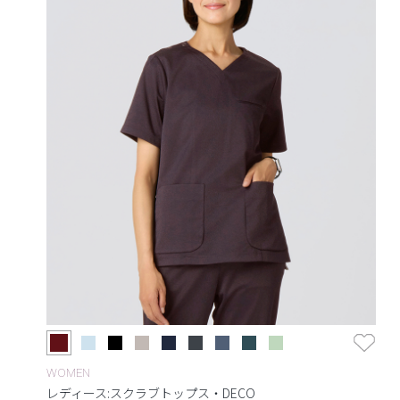
WOMEN
レディース:スクラブトップス・DECO