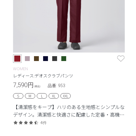
WOMEN
レディース:デオスクラブパンツ
7,590
円
品番: 953
(税込)
S
M
L
XL
XXL
【清潔感をキープ】ハリのある生地感とシンプルな
デザイン。清潔感と快適さに配慮した定番・高機能
モデル。
4件