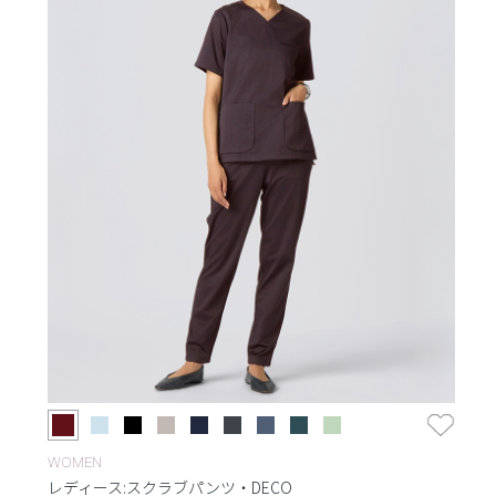
WOMEN
レディース:スクラブパンツ・DECO