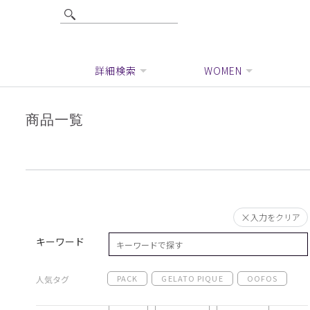
詳細検索
WOMEN
商品一覧
入力をクリア
キーワード
PACK
GELATO PIQUE
OOFOS
人気タグ