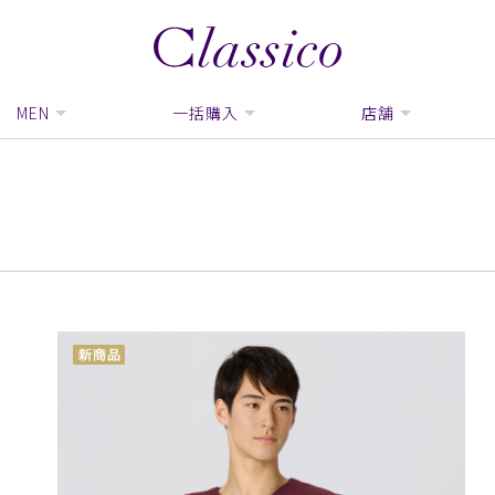
MEN
一括購入
店舗