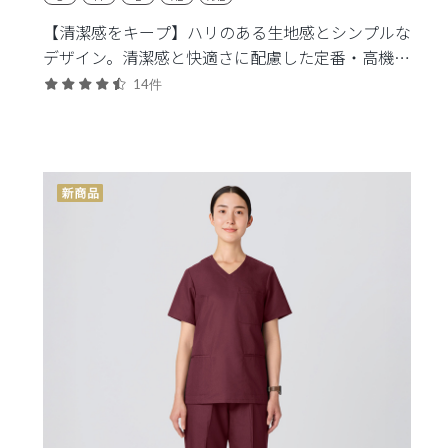
【清潔感をキープ】ハリのある生地感とシンプルな
デザイン。清潔感と快適さに配慮した定番・高機能
モデル。
14件