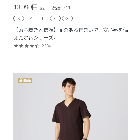
13,090
円
品番: 711
(税込)
S
M
L
XL
XXL
【落ち着きと信頼】品のある佇まいで、安心感を備
えた定番シリーズ。
23件