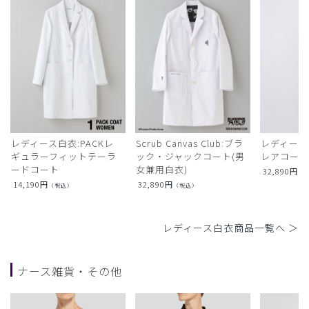
レディース白衣:PACKレ
Scrub Canvas Club:ブラ
レディース
ギュラーフィットテーラ
ック・ジャックコート(男
レアコー
ードコート
女兼用白衣)
32,890
円
（
14,190
円
32,890
円
（税込）
（税込）
レディース白衣商品一覧へ ＞
ナース雑貨・その他