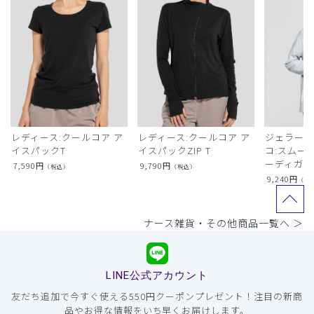
レディース:クールコア ア
レディース:クールコア ア
ジェラート
イスパックT
イスパックZIP T
コ:スムー
ーディガン
7,590
円
9,790
円
（税込）
（税込）
9,240
円
（税
ナース雑貨・その他商品一覧へ ＞
LINE公式アカウント
友だち追加で今すぐ使える550円クーポンプレゼント！注目の新商
品やお得な情報をいち早くお届けします。