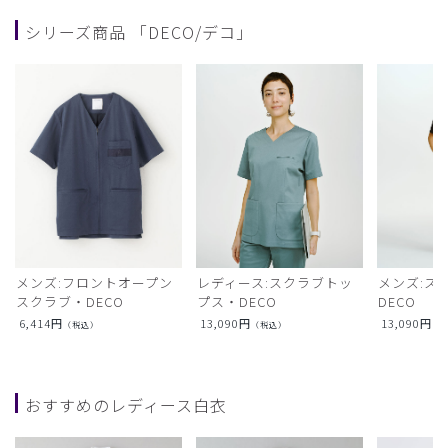
シリーズ商品 「DECO/デコ」
メンズ:フロントオープン
レディース:スクラブトッ
メンズ:ス
スクラブ・DECO
プス・DECO
DECO
6,414
円
13,090
円
13,090
円
（税込）
（税込）
（
おすすめのレディース白衣