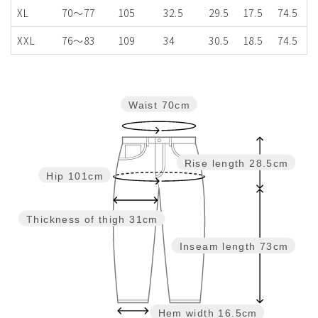
XL
70～77
105
32.5
29.5
17.5
74.5
XXL
76～83
109
34
30.5
18.5
74.5
Waist
70cm
Rise length
28.5cm
Hip
101cm
Thickness of thigh
31cm
Inseam length
73cm
Hem width
16.5cm