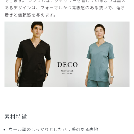
できます。 シンプルなアクセサリーを着けているような品の
2024-07-04
あるデザインは、フォーマルかつ高級感のある装いで、落ち
ゆり様
着きと信頼感を与えます。
購入確認済み
年齢:
40代
身長:
151-155cm
体重:
51-55kg
着心地もよく満足だが腕が挙がりやすいと尚良い
商品：
711レディース:スクラブパンツ・DECO/オリー
ブ/M
役に立った
0
2024-05-18
ご購入者様
購入確認済み
年齢:
50代
身長:
156-160cm
体重:
46-50kg
素材特徴
着心地が良い
ウール調のしっかりとしたハリ感のある表地
生地の素材、ストレッチが良いです。