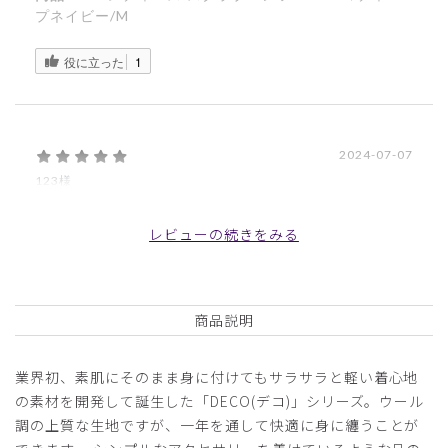
プネイビー/M
役に立った
1
2024-07-07
123様
購入確認済み
年齢:
50代
身長:
166-170cm
体重:
46-50kg
レビューの続きをみる
サイズもぴったりで着心地良く大変気に入っています。
商品：
711レディース:スクラブパンツ・DECO/ボルド
ー/M
商品説明
役に立った
0
業界初、素肌にそのまま身に付けてもサラサラと軽い着心地
の素材を開発して誕生した「DECO(デコ)」シリーズ。ウール
調の上質な生地ですが、一年を通して快適に身に纏うことが