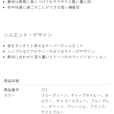
裏地は素肌に身につけてもサラサラと軽い着心地
着心地が良い。
年中快適に過ごすことができる高い機能性
ただ、糸の後処理がいまひとつでした。
自分でカットしましたが少し残念に思いました。
商品：
711レディース:スクラブパンツ・DECO/ディー
プネイビー/S
シルエット・デザイン
役に立った
0
足をすっきりと見せるテーパードシルエット
シンプルなアクセサリーのようなラインのデザイン
素材に合わせた落ち着いたトーンのカラーバリエーション
2024-04-15
ご購入者様
購入確認済み
商品詳細
年齢:
20代
身長:
151-155cm
体重:
46-50kg
商品番号
711
派手でなくさりげないデザインの良さがいい。
カラー
ブルーグリーン、ディープネイビー、ボ
商品：
711レディース:スクラブパンツ・DECO/ボルド
ルドー、チャコールグレー、ブルーグレ
ー/M
ー、グリーン、グレージュ、ブラック、
ライトブルー