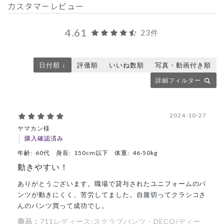
カスタマーレビュー
4.61
23件
日付順 ↓
評価順
いいね数順
写真・動画付き順
詳細フィルター
2024-10-27
ヤマカン様
購入確認済み
年齢:
60代
身長:
150cm以下
体重:
46-50kg
動きやすい！
ありがとうございます。職場で貸与されたユニフォームのパ
ンツが動きにくく、苦労してました。自腹切ってクラシコさ
んのパンツ買って成功でし。
商品：
711レディース:スクラブパンツ・DECO/ディー