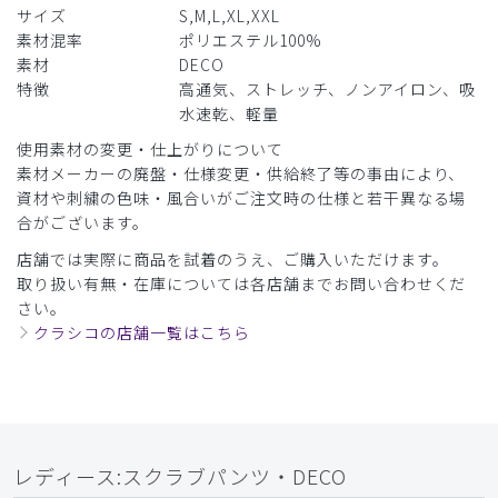
役に立った
0
サイズ
S,M,L,XL,XXL
素材混率
ポリエステル100%
素材
DECO
特徴
高通気、ストレッチ、ノンアイロン、吸
​1
​2
​3
​4
​5
水速乾、軽量
使用素材の変更・仕上がりについて
素材メーカーの廃盤・仕様変更・供給終了等の事由により、
資材や刺繍の色味・風合いがご注文時の仕様と若干異なる場
合がございます。
店舗では実際に商品を試着のうえ、ご購入いただけます。
取り扱い有無・在庫については各店舗までお問い合わせくだ
さい。
クラシコの店舗一覧はこちら
レディース:スクラブパンツ・DECO