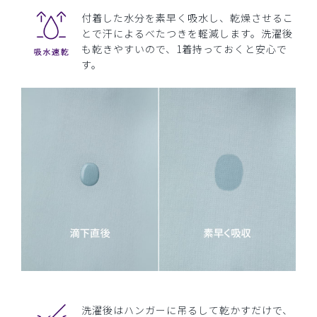
付着した水分を素早く吸水し、乾燥させるこ
とで汗によるべたつきを軽減します。洗濯後
も乾きやすいので、1着持っておくと安心で
す。
洗濯後はハンガーに吊るして乾かすだけで、