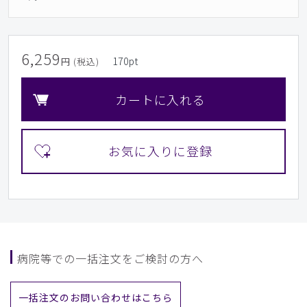
​7
​8
6,259
170
pt
円 (税込)
カートに入れる
病院等での一括注文をご検討の方へ
一括注文のお問い合わせはこちら