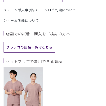
＞チーム導入事例紹介
＞ロゴ刺繍について
＞ネーム刺繍について
店舗での試着・購入をご検討の方へ
クラシコの店舗一覧はこちら
セットアップで着用できる商品