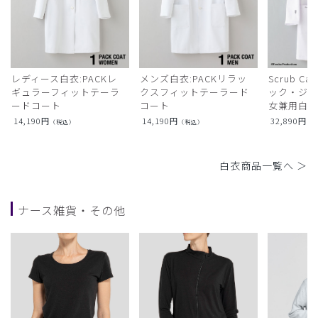
レディース白衣:PACKレ
メンズ白衣:PACKリラッ
Scrub Ca
ギュラーフィットテーラ
クスフィットテーラード
ック・ジャ
ードコート
コート
女兼用白衣
14,190
円
14,190
円
32,890
円
（税込）
（税込）
（
白衣商品一覧へ ＞
ナース雑貨・その他