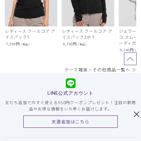
レディース:クールコア ア
レディース:クールコア ア
ジェラート
イスパックT
イスパックZIP T
コ:スムー
ーディガン
7,590
円
9,790
円
（税込）
（税込）
9,240
円
（税
ナース雑貨・その他商品一覧へ ＞
LINE公式アカウント
友だち追加で今すぐ使える550円クーポンプレゼント！注目の新商
品やお得な情報をいち早くお届けします。
友達追加はこちら