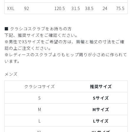
XXL
92
120.5
31.5
38.5
24
75.5
■ クラシコスクラブをお持ちの方
下記、推奨サイズをご確認ください。
※男性でXSサイズをご希望の方は、肩幅と袖丈の寸法をご確
認の上ご注文ください。
※レディースのスクラブよりもヒップ周りが小さめに作られて
います。
メンズ
クラシコサイズ
推奨サイズ
S
Sサイズ
M
Mサイズ
L
Lサイズ