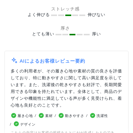
ストレッチ感
よく伸びる
伸びない
厚さ
とても薄い
厚い
AIによるお客様レビュー要約
多くの利用者が、その履き心地や素材の質の良さを評価
しており、特に動きやすさに関して高い満足度を示して
います。また、洗濯後の乾きやすさも好評で、長期間愛
用できる印象を持たれています。全体として、商品のデ
ザインや機能性に満足している声が多く見受けられ、着
心地も良好とのことです。
履き心地
素材
動きやすさ
洗濯性
デザイン
こちらの内容はお客様の投稿をもとにAIが生成したものであ