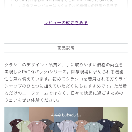
り、カスタマーレビューはあくまでお客様個人の感想や意見で
す。本サイトの公式な見解を示すものではありません。
レビューの続きをみる
日付順 ↓
評価順
いいね数順
写真・動画付き順
詳細フィルター
商品説明
2026-05-01
クラシコのデザイン・品質と、手に取りやすい価格の両立を
ドクターK様
実現したPACK(パック)シリーズ。医療現場に求められる機能
購入確認済み
性も兼ね備えています。初めてクラシコを着用される方やライ
年齢:
60代
身長:
166-170cm
体重:
66-70kg
ンナップのひとつに加えていただくにもおすすめです。ただ着
るだけのユニフォームではなく、日々を快適に過ごすための
サイズ感
小さめ
大きめ
ストレッチ感
よく伸びる
伸びない
ウェアをぜひ体験ください。
厚さ
とても薄い
厚い
生地の厚さ
生地が期待したものより若干薄かった印象です。夏場にはち
ょうど良いかも。