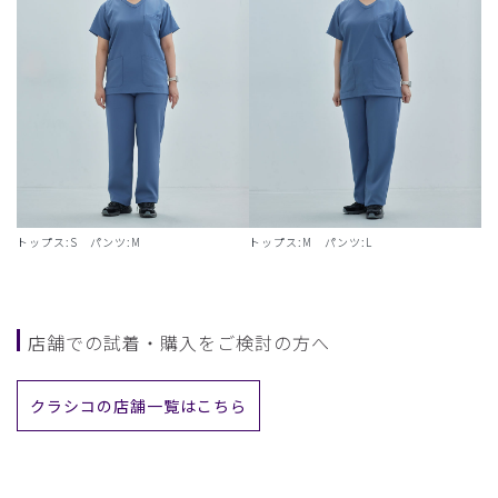
トップス:S パンツ:M
トップス:M パンツ:L
店舗での試着・購入をご検討の方へ
クラシコの店舗一覧はこちら