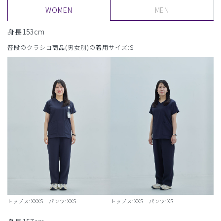
WOMEN
MEN
身長153cm
普段のクラシコ商品(男女別)の着用サイズ:S
トップス:XXXS パンツ:XXS
トップス:XXS パンツ:XS