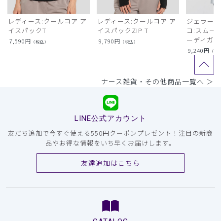
レディース:クールコア ア
レディース:クールコア ア
ジェラート
イスパックT
イスパックZIP T
コ:スムー
ーディガン
7,590
円
9,790
円
（税込）
（税込）
9,240
円
（税
ナース雑貨・その他商品一覧へ ＞
LINE公式アカウント
友だち追加で今すぐ使える550円クーポンプレゼント！注目の新商
品やお得な情報をいち早くお届けします。
友達追加はこちら