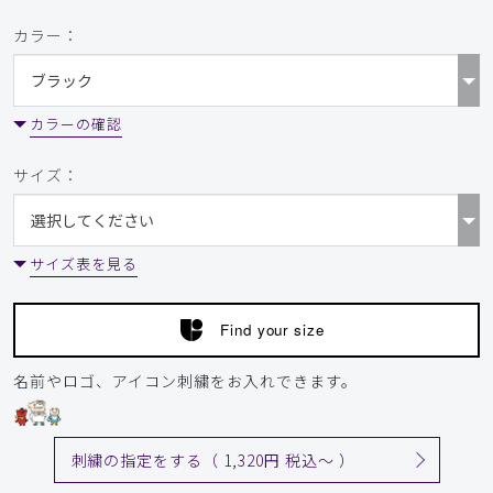
カラー：
2026-06-09
ゆう様
カラーの確認
購入確認済み
年齢:
60代
身長:
166-170cm
体重:
61-65kg
サイズ：
サイズ感
小さめ
大きめ
ストレッチ感
よく伸びる
伸びない
厚さ
とても薄い
厚い
サイズ表を見る
生地が思っていたより薄かった、パンツが細身でもうワンサ
イズ上げてもよかったと思いました。
商品：
248メンズ:スクラブトップス・FREE/ネイビー/M
Find your size
役に立った
0
名前やロゴ、アイコン刺繍をお入れできます。
​1
​2
​3
​4
​5
​6
刺繍の指定をする（ 1,320円 税込〜 ）