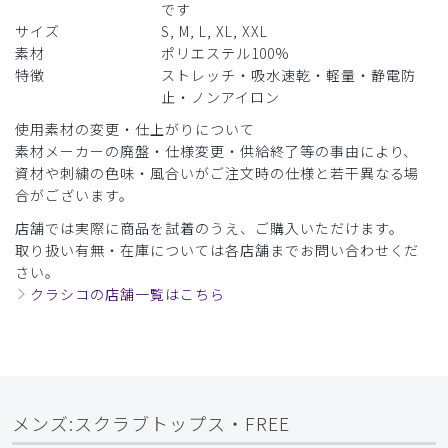
です
グレー/S
サイズ
S, M, L, XL, XXL
素材
ポリエステル100%
役に立った
0
特徴
ストレッチ・吸水速乾・軽量・静電防
止・ノンアイロン
使用素材の変更・仕上がりについて
素材メーカーの廃盤・仕様変更・供給終了等の事由により、
2026-06-24
資材や刺繍の色味・風合いがご注文時の仕様と若干異なる場
たつみ様
合がございます。
購入確認済み
店舗では実際に商品を試着のうえ、ご購入いただけます。
年齢:
40代
身長:
171-175cm
体重:
66-70kg
取り扱い有無・在庫については各店舗までお問い合わせくだ
サイズ感
小さめ
大きめ
さい。
ストレッチ感
よく伸びる
伸びない
クラシコの店舗一覧はこちら
厚さ
とても薄い
厚い
色サイズ感よかった 動きやすかった。
生地もよい
商品：
248メンズ:スクラブトップス・FREE/ピンク/L
メンズ:スクラブトップス・FREE
役に立った
0