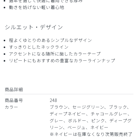
通年を通して快適に着用できる厚み
ストレッチ感
よく伸びる
伸びない
動きを妨げない軽い着心地
厚さ
とても薄い
厚い
値段も手頃で、高級感があり、着心地が良い。
シルエット・デザイン
商品：
248メンズ:スクラブトップス・FREE/ディープネ
イビー/L
程よくゆとりのあるシンプルなデザイン
すっきりとしたネックライン
役に立った
0
アクセントになる随所に施したカラーテープ
リピートにもおすすめの豊富なカラーラインナップ
2026-06-27
higehige様
商品詳細
購入確認済み
年齢:
60代
身長:
161-165cm
体重:
51-55kg
商品番号
248
カラー
ブラウン、セージグリーン、ブラック、
サイズ感
小さめ
大きめ
ストレッチ感
よく伸びる
伸びない
ディープネイビー、チャコールグレー、
厚さ
とても薄い
厚い
グレー、ボルドー、ピンク、ディープグ
リーン、ベージュ、ネイビー
思ったより赤みが強かった点が想像と異なりました。
※ネイビーは在庫なくなり次第販売終了
商品：
248メンズ:スクラブトップス・FREE/チャコール