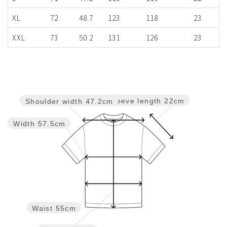
XL
72
48.7
123
118
23
XXL
73
50.2
131
126
23
Sleeve length
22cm
Shoulder width
47.2cm
Width
57.5cm
Waist
55cm