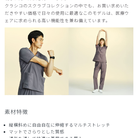
クラシコのスクラブコレクションの中でも、お買い求めいた
サイズ感
小さめ
大きめ
ストレッチ感
よく伸びる
伸びない
だきやすい価格で日々の使用に最適なこのモデルは、医療ウ
厚さ
とても薄い
厚い
ェアに求められる高い機能性を兼ね備えています。
感想
刺繍代込みでもう少しリーズナブルであれば頻繁に買い替え
たい。
商品：
248メンズ:スクラブトップス・FREE/ディープネ
イビー/L
役に立った
0
2026-07-03
Dr.パパ様
素材特徴
購入確認済み
縦横斜めに自由自在に伸縮するマルチストレッチ
年齢:
40代
身長:
171-175cm
体重:
71-75kg
マットでさらりとした質感
サイズ感
小さめ
大きめ