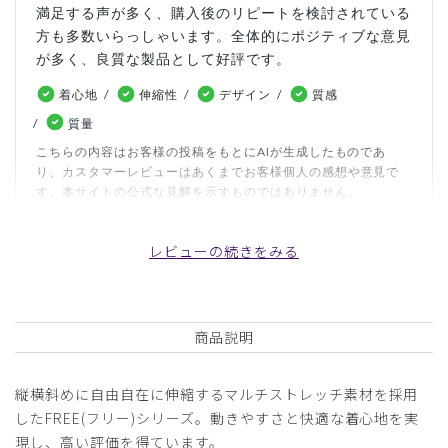
満足する声が多く、購入後のリピートを検討されている
方も多数いらっしゃいます。全体的にポジティブな意見
が多く、良質な製品として好評です。
着心地
伸縮性
デザイン
質感
質量
こちらの内容はお客様の投稿をもとにAIが生成したものであ
り、カスタマーレビューはあくまでお客様個人の感想や意見で
す。本サイトの公式な見解を示すものではありません。
レビューの続きをみる
日付順 ↓
評価順
いいね数順
写真・動画付き順
詳細フィルター
商品説明
2026-07-05
開業医様
縦横斜めに自由自在に伸縮するマルチストレッチ素材を採用
購入確認済み
したFREE(フリー)シリーズ。動きやすさと快適な着心地を実
年齢:
60代
身長:
171-175cm
体重:
71-75kg
現し、高い評価を得ています。