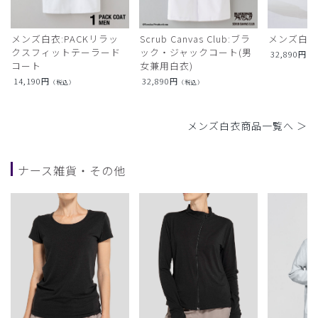
メンズ白衣:PACKリラッ
Scrub Canvas Club:ブラ
メンズ白衣
クスフィットテーラード
ック・ジャックコート(男
32,890
円
（
コート
女兼用白衣)
14,190
円
32,890
円
（税込）
（税込）
メンズ白衣商品一覧へ ＞
ナース雑貨・その他