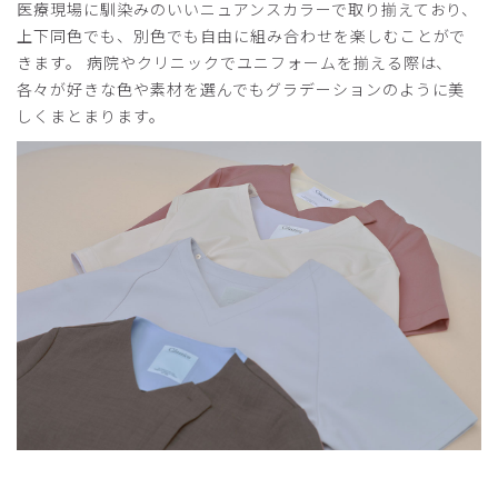
FREE/オフホワイト/M
医療現場に馴染みのいいニュアンスカラーで取り揃えており、
上下同色でも、別色でも自由に組み合わせを楽しむことがで
役に立った
1
きます。 病院やクリニックでユニフォームを揃える際は、
各々が好きな色や素材を選んでもグラデーションのように美
しくまとまります。
2026-04-13
ご購入者様
購入確認済み
年齢:
50代
身長:
156-160cm
体重:
56-60kg
サイズ感
小さめ
大きめ
ストレッチ感
よく伸びる
伸びない
厚さ
とても薄い
厚い
3lを頼みましたが、小さめにできているのかきつめでした。
商品：
O16レディース:フロントオープンスクラブ・
FREE/ディープネイビー/XXL
役に立った
0