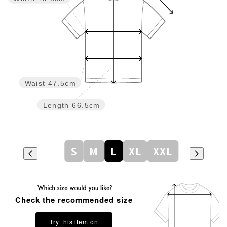
Waist
47.5cm
Length
66.5cm
S
M
L
XL
XXL
Check the recommended size
Try this item on