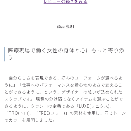
レビューの続きをみる
チャックの上のボタン部分に飾りボタンがあるとなお良し。
商品：
O16レディース:フロントオープンスクラブ・
FREE/チャコールグレー/XL
商品説明
役に立った
0
医療現場で働く女性の
身体と心にもっと寄り添
う
2026-06-20
ご購入者様
購入確認済み
「自分らしさを表現できる、好みのユニフォームが選べるよ
年齢:
30代
身長:
161-165cm
体重:
46-50kg
うに」「仕事へのパフォーマンスを着心地のよさで支えるこ
とができるように」という、デザイナーの想いが込められた
サイズ感
小さめ
大きめ
ストレッチ感
よく伸びる
伸びない
スクラブです。 職種の分け隔てなくアイテムを選ぶことがで
厚さ
とても薄い
厚い
きるように、クラシコの定番である「LUXE(リュクス)」
フロントオープンで着脱しやすい。色もくすんでいてかわい
「TRO(トロ)」「FREE(フリー)」の素材を使用し、同じトーン
いし、着心地がとても良い。
のカラーを展開しました。
商品：
O16レディース:フロントオープンスクラブ・