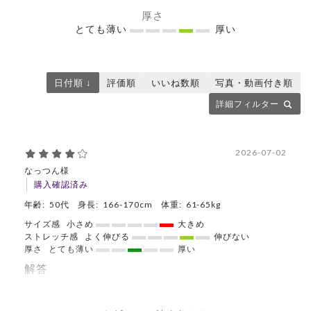
厚さ
とても薄い
厚い
日付順 ↓
評価順
いいね数順
写真・動画付き順
詳細フィルター
2026-07-02
なっつん様
購入確認済み
年齢:
50代
身長:
166-170cm
体重:
61-65kg
サイズ感
小さめ
大きめ
ストレッチ感
よく伸びる
伸びない
厚さ
とても薄い
厚い
解答
着心地、色ともにとても良かった。
アクセントカラーが首と袖口部分にあるところも高評価。