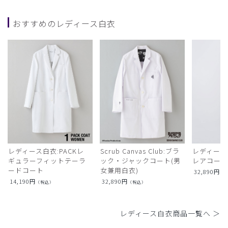
おすすめのレディース白衣
レディース白衣:PACKレ
Scrub Canvas Club:ブラ
レディース
ギュラーフィットテーラ
ック・ジャックコート(男
レアコー
ードコート
女兼用白衣)
32,890
円
（
14,190
円
32,890
円
（税込）
（税込）
レディース白衣商品一覧へ ＞