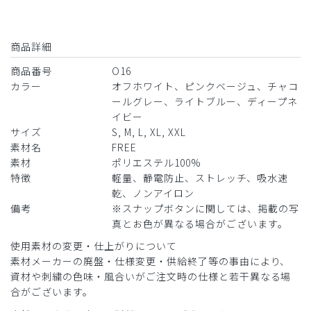
商品詳細
商品番号
O16
カラー
オフホワイト、ピンクベージュ、チャコ
ールグレー、ライトブルー、ディープネ
イビー
サイズ
S, M, L, XL, XXL
素材名
FREE
素材
ポリエステル100%
特徴
軽量、静電防止、ストレッチ、吸水速
乾、ノンアイロン
備考
※スナップボタンに関しては、掲載の写
真とお色が異なる場合がございます。
使用素材の変更・仕上がりについて
素材メーカーの廃盤・仕様変更・供給終了等の事由により、
資材や刺繍の色味・風合いがご注文時の仕様と若干異なる場
合がございます。