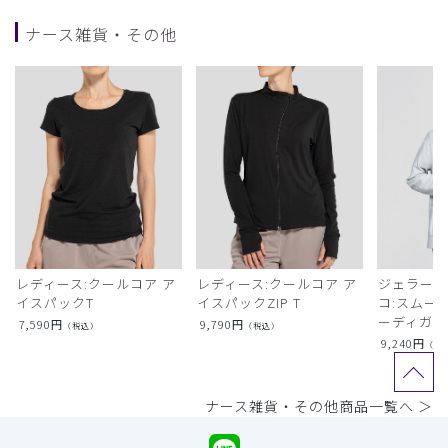
ナース雑貨・その他
レディース:クールコア ア
レディース:クールコア ア
ジェラート
イスパックT
イスパックZIP T
コ:スムー
ーディガン
7,590
円
9,790
円
（税込）
（税込）
9,240
円
（税
ナース雑貨・その他商品一覧へ ＞