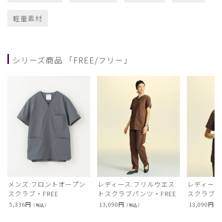
軽量素材
シリーズ商品 「FREE/フリー」
メンズ:フロントオープン
レディース:フリルウエス
レディース
スクラブ・FREE
トスクラブパンツ・FREE
スクラブト
5,336
円
13,090
円
13,090
円
（税込）
（税込）
（