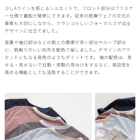
少しAラインを感じるシルエットで、フロント部分はファスナ
ー仕様で着脱が簡単にできます。従来の医療ウェアの文化の
2026-04-05
要素も大切にしながら、クラシコらしいフォーマルさが出る
ゆ様
デザインに仕立てました。
購入確認済み
背裏や袖口部分などの肌との摩擦が多い部分やループ部分
年齢:
50代
身長:
156-160cm
体重:
51-55kg
に、肌触りのいい別布を配色で施しました。デザインのアク
サイズ感
小さめ
大きめ
ストレッチ感
よく伸びる
伸びない
セントにもなる発色のよさもポイントです。 袖の配色は、見
厚さ
とても薄い
厚い
せる・見せないで日勤・夜勤の見分けをするなど、視認性を
動きやすいが、元々持っていた御社の他の商品Lサイズより
高める機能としても活用することができます。
少し大きく感じる。
肩幅はちょうど良い。
色の見え方が明かりの加減で変わる。
商品：
O16レディース:フロントオープンスクラブ・
FREE/オフホワイト/L
役に立った
0