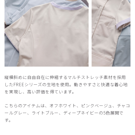
2026-03-16
ご購入者様
購入確認済み
年齢:
40代
身長:
156-160cm
体重:
61-65kg
オールシーズン着れるスクラブ
オフホワイト、ダークネイビーを買いました。フロントオー
プンなので着脱楽です。あと生地も適度な薄さなのでインナ
ーとかで工夫したら冬でも着れると思いました。オフホワイ
トは色味と柔らかい色味でとても良い感じです。刺繍が無料
縦横斜めに自由自在に伸縮するマルチストレッチ素材を採用
のキャンペーン中の購入だったので刺繍もしてもらいました
したFREEシリーズの生地を使用。動きやすさと快適な着心地
が、とても綺麗な仕上がりで大満足です。あえていうなら、
を実現し、高い評価を得ています。
腰回りのどこかに印鑑用のループが欲しかったです。
商品：
O16レディース:フロントオープンスクラブ・
こちらのアイテムは、オフホワイト、ピンクベージュ、チャコ
FREE/オフホワイト/XL
ールグレー、ライトブルー、ディープネイビーの5色展開で
す。
役に立った
1