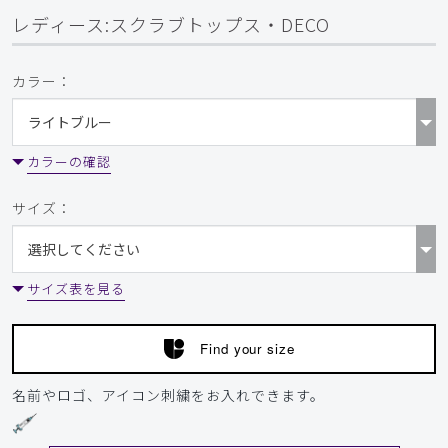
おこ様
レディース:スクラブトップス・DECO
購入確認済み
年齢:
50代
身長:
161-165cm
体重:
51-55kg
カラー：
サイズ感
小さめ
大きめ
ストレッチ感
よく伸びる
伸びない
厚さ
とても薄い
厚い
残念です
カラーの確認
このタイプの制服がなくなるのは残念です！
サイズ：
商品：
710レディース:スクラブトップス・DECO/ダー
クブラウン/S
サイズ表を見る
役に立った
0
Find your size
2025-09-13
名前やロゴ、アイコン刺繍をお入れできます。
ご購入者様
購入確認済み