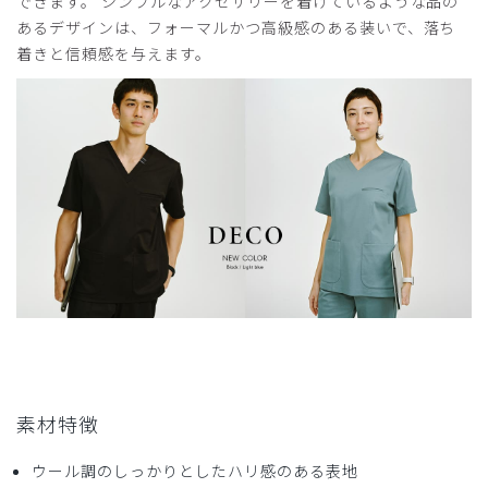
できます。 シンプルなアクセサリーを着けているような品の
年齢:
40代
身長:
161-165cm
体重:
56-60kg
あるデザインは、フォーマルかつ高級感のある装いで、落ち
着痩せして見えます
着きと信頼感を与えます。
DECOはブラウンに続いて2枚目の購入です。
襟元が大きく開かない少し長めの着丈のため安心して動くこ
とができます。生地も伸縮性がありどんな態勢も取りやすい
です。特に気に入ってる点はパンツと合わせるとよりスマー
トに見えること。裾に向かって細くなっていくパンツのため
クリーニングから戻るとセンタープレスになるよう畳んでい
ます。
商品：
710レディース:スクラブトップス・DECO/ディ
ープネイビー/XL
役に立った
1
素材特徴
2026-07-03
ウール調のしっかりとしたハリ感のある表地
ばぁ様