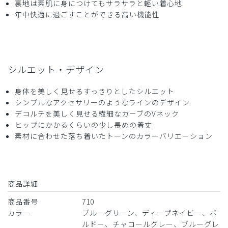
購入確認済み
裏地は素肌に身につけてもサラサラと軽い着心地
年中快適に過ごすことができる高い機能性
年齢:
20代
身長:
156-160cm
体重:
46-50kg
サイズ感
小さめ
大きめ
ストレッチ感
よく伸びる
伸びない
厚さ
とても薄い
厚い
同シリーズ2着目の購入でした。トップスは良かったが、ボ
シルエット・デザイン
トムスのサイズが一着目と同じにしたのにも関わらず結構き
つかったです。
身体を美しく見せるすっきりとしたシルエット
シンプルなアクセサリーのようなラインのデザイン
商品：
710レディース:スクラブトップス・DECO/グレ
デコルテを美しく見せる繊細なカーブのVネック
ージュ/S
ヒップにかかるくらいの少し長めの着丈
素材に合わせた落ち着いたトーンのカラーバリエーション
役に立った
0
商品詳細
2026-05-06
ご購入者様
商品番号
710
購入確認済み
カラー
ブルーグリーン、ディープネイビー、ボ
年齢:
50代
身長:
151-155cm
ルドー、チャコールグレー、ブルーグレ