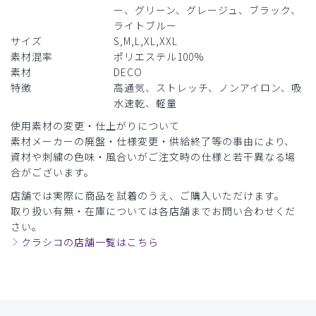
ー、グリーン、グレージュ、ブラック、
サイズ感
小さめ
大きめ
ライトブルー
ストレッチ感
よく伸びる
伸びない
厚さ
とても薄い
厚い
サイズ
S,M,L,XL,XXL
素材混率
ポリエステル100%
留ボタンが取れました
素材
DECO
DECOは一番古いもので6年前に購入し、毎回勤務先で委託
特徴
高通気、ストレッチ、ノンアイロン、吸
しているクリーニングで洗濯していますが、ほつれ程度で問
水速乾、軽量
題なく着用しています。6ヶ月前に購入した色がとてもよか
使用素材の変更・仕上がりについて
ったのとセールになっていたので同じものを購入。届く前日
素材メーカーの廃盤・仕様変更・供給終了等の事由により、
に6ヶ月前に購入していたものの留ボタンが留まったまま生
資材や刺繍の色味・風合いがご注文時の仕様と若干異なる場
地から抜け出ていました。セールになったのはそういう問題
合がございます。
だったかもしれませんが、がっかりです。
店舗では実際に商品を試着のうえ、ご購入いただけます。
商品：
710レディース:スクラブトップス・DECO/ダー
取り扱い有無・在庫については各店舗までお問い合わせくだ
クブラウン/S
さい。
クラシコの店舗一覧はこちら
役に立った
0
2026-05-04