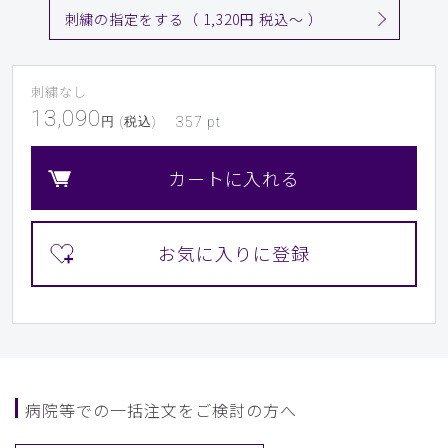
年齢:
30代
身長:
161-165cm
刺繍の指定をする（ 1,320円 税込〜 ）
クラシコのユニフォームをいくつか購入していますが。パッ
クスクラブのサイズ感で、この商品をオーダーしましたが、
やや小さく、刺繍入れていますので交換もできず失敗でし
刺繍なし
た。
13,090
円 (税込)
357
pt
ものは着心地も良くて気に入っています。
商品：
710レディース:スクラブトップス・DECO/コー
カートに入れる
ラル/M
役に立った
1
​1
​2
​3
​4
​5
​6
​7
​8
​9
病院等での一括注文をご検討の方へ