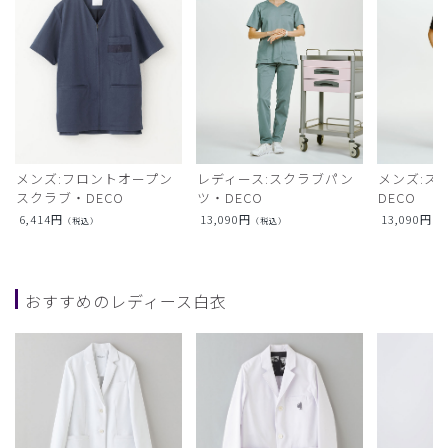
メンズ:フロントオープン
レディース:スクラブパン
メンズ:ス
スクラブ・DECO
ツ・DECO
DECO
6,414
円
13,090
円
13,090
円
（税込）
（税込）
（
おすすめのレディース白衣