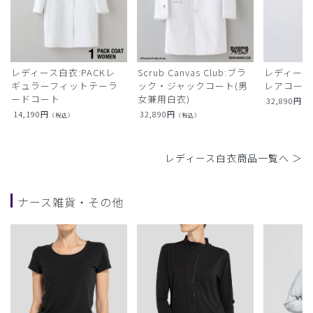
レディース白衣:PACKレ
Scrub Canvas Club:ブラ
レディース
ギュラーフィットテーラ
ック・ジャックコート(男
レアコー
ードコート
女兼用白衣)
32,890
円
（
14,190
円
32,890
円
（税込）
（税込）
レディース白衣商品一覧へ ＞
ナース雑貨・その他