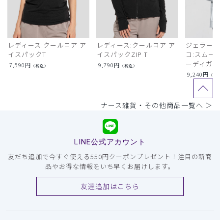
レディース:クールコア ア
レディース:クールコア ア
ジェラート
イスパックT
イスパックZIP T
コ:スムー
ーディガン
7,590
円
9,790
円
（税込）
（税込）
9,240
円
（税
ナース雑貨・その他商品一覧へ ＞
LINE公式アカウント
友だち追加で今すぐ使える550円クーポンプレゼント！注目の新商
品やお得な情報をいち早くお届けします。
友達追加はこちら