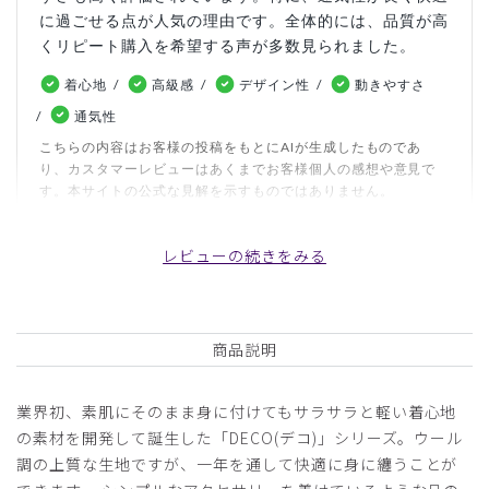
に過ごせる点が人気の理由です。全体的には、品質が高
くリピート購入を希望する声が多数見られました。
着心地
高級感
デザイン性
動きやすさ
通気性
こちらの内容はお客様の投稿をもとにAIが生成したものであ
り、カスタマーレビューはあくまでお客様個人の感想や意見で
す。本サイトの公式な見解を示すものではありません。
レビューの続きをみる
日付順 ↓
評価順
いいね数順
写真・動画付き順
詳細フィルター
商品説明
ピックアップレビュー
業界初、素肌にそのまま身に付けてもサラサラと軽い着心地
2024-04-22
の素材を開発して誕生した「DECO(デコ)」シリーズ。ウール
ぽんず様
調の上質な生地ですが、一年を通して快適に身に纏うことが
購入確認済み