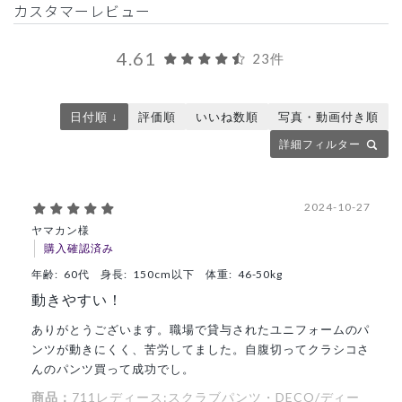
カスタマーレビュー
4.61
23件
日付順 ↓
評価順
いいね数順
写真・動画付き順
詳細フィルター
2024-10-27
ヤマカン様
購入確認済み
年齢:
60代
身長:
150cm以下
体重:
46-50kg
動きやすい！
ありがとうございます。職場で貸与されたユニフォームのパ
ンツが動きにくく、苦労してました。自腹切ってクラシコさ
んのパンツ買って成功でし。
商品：
711レディース:スクラブパンツ・DECO/ディー