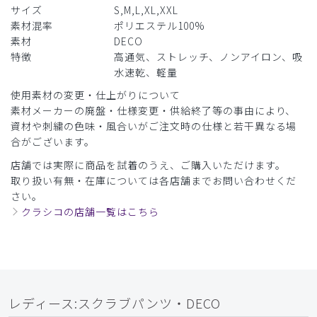
役に立った
0
サイズ
S,M,L,XL,XXL
素材混率
ポリエステル100%
素材
DECO
特徴
高通気、ストレッチ、ノンアイロン、吸
​1
​2
​3
​4
​5
水速乾、軽量
使用素材の変更・仕上がりについて
素材メーカーの廃盤・仕様変更・供給終了等の事由により、
資材や刺繍の色味・風合いがご注文時の仕様と若干異なる場
合がございます。
店舗では実際に商品を試着のうえ、ご購入いただけます。
取り扱い有無・在庫については各店舗までお問い合わせくだ
さい。
クラシコの店舗一覧はこちら
レディース:スクラブパンツ・DECO