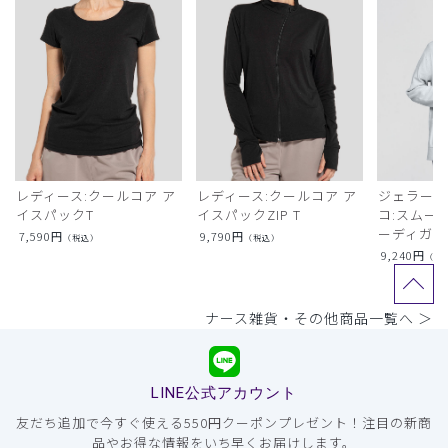
レディース:クールコア ア
レディース:クールコア ア
ジェラート
イスパックT
イスパックZIP T
コ:スムー
ーディガン
7,590
円
9,790
円
（税込）
（税込）
9,240
円
（税
ナース雑貨・その他商品一覧へ ＞
LINE公式アカウント
友だち追加で今すぐ使える550円クーポンプレゼント！注目の新商
品やお得な情報をいち早くお届けします。