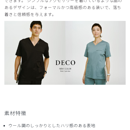
できます。 シンプルなアクセサリーを着けているような品の
2024-07-04
あるデザインは、フォーマルかつ高級感のある装いで、落ち
ゆり様
着きと信頼感を与えます。
購入確認済み
年齢:
40代
身長:
151-155cm
体重:
51-55kg
着心地もよく満足だが腕が挙がりやすいと尚良い
商品：
711レディース:スクラブパンツ・DECO/オリー
ブ/M
役に立った
0
2024-05-18
ご購入者様
購入確認済み
年齢:
50代
身長:
156-160cm
体重:
46-50kg
素材特徴
着心地が良い
ウール調のしっかりとしたハリ感のある表地
生地の素材、ストレッチが良いです。