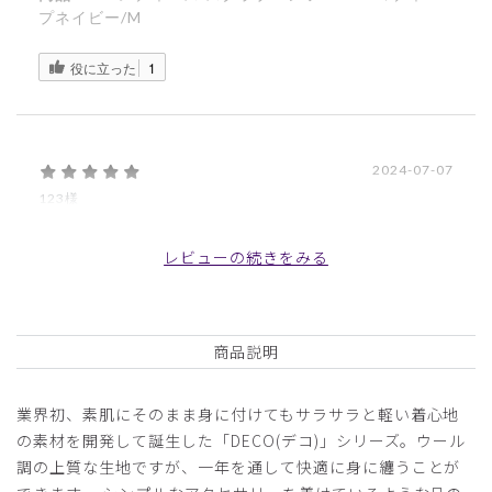
プネイビー/M
役に立った
1
2024-07-07
123様
購入確認済み
年齢:
50代
身長:
166-170cm
体重:
46-50kg
レビューの続きをみる
サイズもぴったりで着心地良く大変気に入っています。
商品：
711レディース:スクラブパンツ・DECO/ボルド
ー/M
商品説明
役に立った
0
業界初、素肌にそのまま身に付けてもサラサラと軽い着心地
の素材を開発して誕生した「DECO(デコ)」シリーズ。ウール
調の上質な生地ですが、一年を通して快適に身に纏うことが