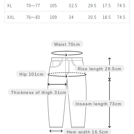
XL
70～77
105
32.5
29.5
17.5
74.5
XXL
76～83
109
34
30.5
18.5
74.5
Waist
70cm
Rise length
28.5cm
Hip
101cm
Thickness of thigh
31cm
Inseam length
73cm
Hem width
16.5cm