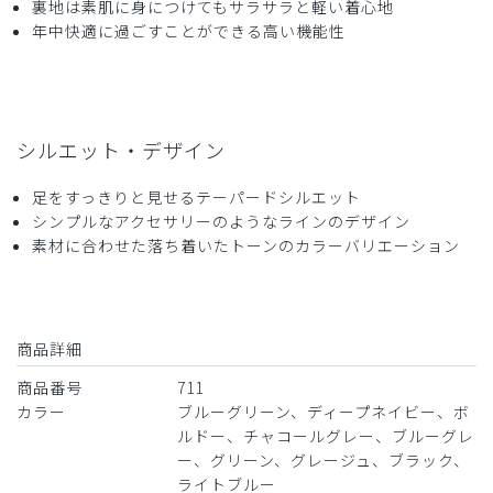
裏地は素肌に身につけてもサラサラと軽い着心地
着心地が良い。
年中快適に過ごすことができる高い機能性
ただ、糸の後処理がいまひとつでした。
自分でカットしましたが少し残念に思いました。
商品：
711レディース:スクラブパンツ・DECO/ディー
プネイビー/S
シルエット・デザイン
役に立った
0
足をすっきりと見せるテーパードシルエット
シンプルなアクセサリーのようなラインのデザイン
素材に合わせた落ち着いたトーンのカラーバリエーション
2024-04-15
ご購入者様
購入確認済み
商品詳細
年齢:
20代
身長:
151-155cm
体重:
46-50kg
商品番号
711
派手でなくさりげないデザインの良さがいい。
カラー
ブルーグリーン、ディープネイビー、ボ
商品：
711レディース:スクラブパンツ・DECO/ボルド
ルドー、チャコールグレー、ブルーグレ
ー/M
ー、グリーン、グレージュ、ブラック、
ライトブルー