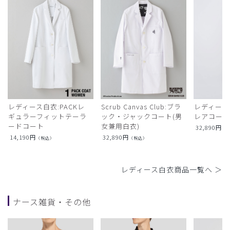
レディース白衣:PACKレ
Scrub Canvas Club:ブラ
レディース
ギュラーフィットテーラ
ック・ジャックコート(男
レアコー
ードコート
女兼用白衣)
32,890
円
（
14,190
円
32,890
円
（税込）
（税込）
レディース白衣商品一覧へ ＞
ナース雑貨・その他