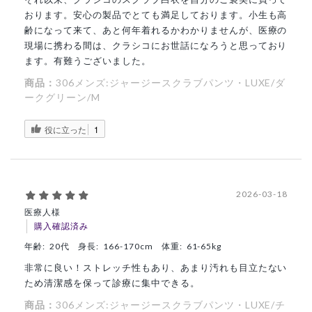
おります。安心の製品でとても満足しております。小生も高
齢になって来て、あと何年着れるかわかりませんが、医療の
現場に携わる間は、クラシコにお世話になろうと思っており
ます。有難うございました。
商品：
306メンズ:ジャージースクラブパンツ・LUXE/ダ
ークグリーン/M
役に立った
1
2026-03-18
医療人様
購入確認済み
年齢:
20代
身長:
166-170cm
体重:
61-65kg
非常に良い！ストレッチ性もあり、あまり汚れも目立たない
ため清潔感を保って診療に集中できる。
商品：
306メンズ:ジャージースクラブパンツ・LUXE/チ