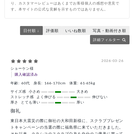
り、カスタマーレビューはあくまでお客様個人の感想や意見で
す。本サイトの公式な見解を示すものではありません。
日付順 ↓
評価順
いいね数順
写真・動画付き順
詳細フィルター
2026-03-26
ショーケン様
購入確認済み
年齢:
60代
身長:
166-170cm
体重:
61-65kg
サイズ感
小さめ
大きめ
ストレッチ感
よく伸びる
伸びない
厚さ
とても薄い
厚い
御礼
東日本大震災の際に御社の大和田新様に、スクラブプレゼン
トキャンペーンの当選の際に福島県に来ていただきました。
それ以来、クラシコのスクラブ白衣を自分のご褒美に買って