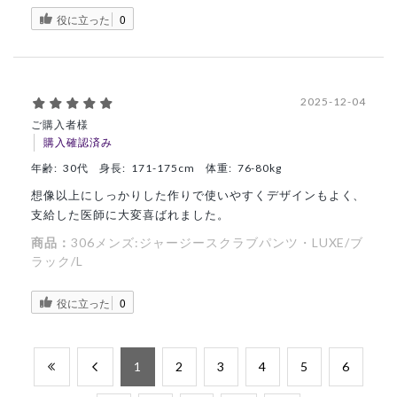
役に立った
0
2025-12-04
ご購入者様
購入確認済み
年齢:
30代
身長:
171-175cm
体重:
76-80kg
想像以上にしっかりした作りで使いやすくデザインもよく、
支給した医師に大変喜ばれました。
商品：
306メンズ:ジャージースクラブパンツ・LUXE/ブ
ラック/L
役に立った
0
​1
​2
​3
​4
​5
​6