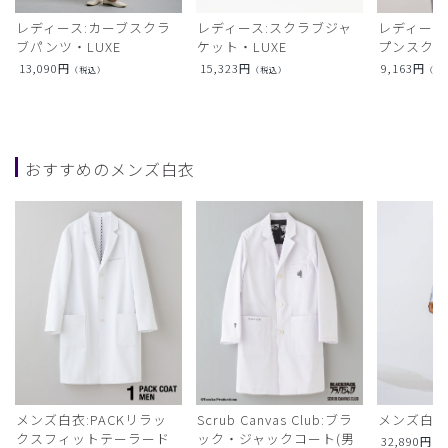
レディース:カーブスクラ
レディース:スクラブジャ
レディース
ブパンツ・LUXE
ケット・LUXE
プンスクラ
13,090
円
15,323
円
9,163
円
（税込）
（税込）
（税
おすすめのメンズ白衣
メンズ白衣:PACKリラッ
Scrub Canvas Club:ブラ
メンズ白衣
クスフィットテーラード
ック・ジャックコート(男
32,890
円
（