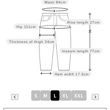
Waist
84cm
Rise length
27cm
Hip
111cm
Thickness of thigh
34cm
Inseam length
77cm
Hem width
17.5cm
S
M
L
XL
XXL