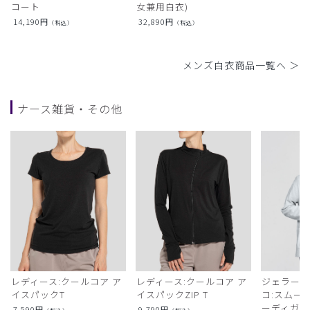
コート
女兼用白衣)
14,190
円
32,890
円
（税込）
（税込）
メンズ白衣商品一覧へ ＞
ナース雑貨・その他
レディース:クールコア ア
レディース:クールコア ア
ジェラート
イスパックT
イスパックZIP T
コ:スムー
ーディガン
7,590
円
9,790
円