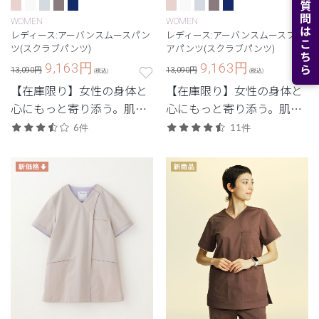
よくある質問はこちら
WOMEN
WOMEN
レディース:アーバンスムースパン
レディース:アーバンスムースフレ
ツ(スクラブパンツ)
アパンツ(スクラブパンツ)
9,163
円
9,163
円
13,090円
13,090円
(税込)
(税込)
【在庫限り】女性の身体と
【在庫限り】女性の身体と
心にもっと寄り添う。肌触
心にもっと寄り添う。肌触
りにこだわった素材と柔ら
りにこだわった素材と柔ら
6件
11件
かなニュアンスカラーが特
かなニュアンスカラーが特
徴。
徴。