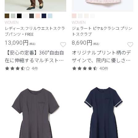
WOMEN
WOMEN
レディース:フリルウエストスクラ
ジェラート ピケ&クラシコ:プリン
ブパンツ・FREE
トスクラブ
13,090
円
8,690
円
(税込)
(税込)
【安心の定番】360°自由自
オリジナルプリント柄のデ
在に伸縮するマルチストレ
ザインで、院内に優しさと
ッチ素材を使用した定番・
安心感を
4件
40件
高機能モデル。