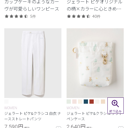
カップケーキのようなカー
ジェラート ピケオリジナル
ヴが可愛らしいワンピース
の柄×カラーに心ときめ
く。2Wayの着こなしとさり
5件
40件
げないおしゃれを楽しめる
レディーススクラブ。
WOMEN
WOMEN
絞り込み
ジェラート ピケ&クラシコ 白衣:ナ
ジェラート ピケ&クラシコ:ソフト
ースストレートパンツ
ペンケース
7,590
円
2,640
円
(税込)
(税込)