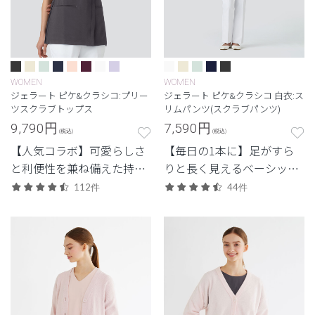
WOMEN
WOMEN
ジェラート ピケ&クラシコ:プリー
ジェラート ピケ&クラシコ 白衣:ス
ツスクラブトップス
リムパンツ(スクラブパンツ)
9,790
円
7,590
円
(税込)
(税込)
【人気コラボ】可愛らしさ
【毎日の1本に】足がすら
と利便性を兼ね備えた持っ
りと長く見えるベーシック
ておきたいジップタイプ。
なデザイン。
112件
44件