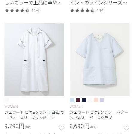
しいカラーで上品に華や
イントのラインシリーズワ
ぐ。
ンピース
11件
11件
WOMEN
WOMEN
ジェラート ピケ&クラシコ 白衣:カ
ジェラート ピケ&クラシコ:パター
ーヴィースリーブワンピース
ンプルオーバースクラブ
9,790
円
8,690
円
(税込)
(税込)