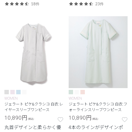
で清潔感のある印象に。
イプ柄で好感度UP。
18件
23件
WOMEN
WOMEN
ジェラート ピケ&クラシコ 白衣:レ
ジェラート ピケ&クラシコ 白衣:フ
イヤースリーブワンピース
ォーラインスリーブワンピース
10,890
円
10,890
円
(税込)
(税込)
丸首デザインと柔らかく優
4本のラインがデザインポ