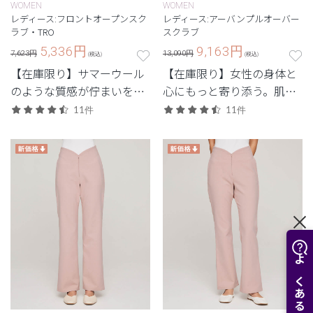
WOMEN
WOMEN
レディース:フロントオープンスク
レディース:アーバンプルオーバー
ラブ・TRO
スクラブ
5,336
円
9,163
円
7,623円
13,090円
(税込)
(税込)
【在庫限り】サマーウール
【在庫限り】女性の身体と
のような質感が佇まいをス
心にもっと寄り添う。肌触
マートに引き立てるTRO(ト
りにこだわった素材と柔ら
11件
11件
ロ)シリーズ
かなニュアンスカラーが特
徴。