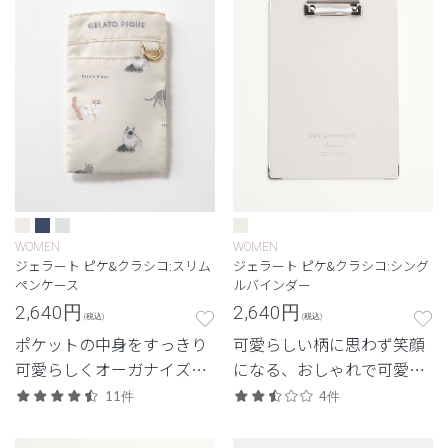
WOMEN
WOMEN
ジェラート ピケ&クラシコ:スリム
ジェラート ピケ&クラシコ:シング
ペンケース
ルバインダー
2,640
円
2,640
円
(税込)
(税込)
ポケットの中身をすっきり
可愛らしい柄に思わず笑顔
可愛らしくオーガナイズ。
になる、おしゃれで可愛ら
細身サイズで胸ポケットに
しいバインダー。
11件
4件
も収まるナースペンケー
ス。