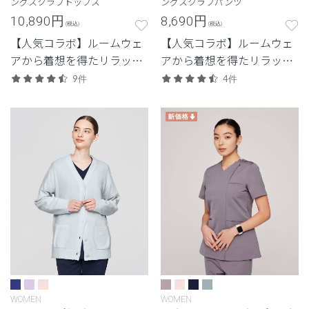
ングスクラブトップス
ングスクラブパンツ
10,890
円
8,690
円
(税込)
(税込)
【人気コラボ】ルームウェ
【人気コラボ】ルームウェ
アから着想を得たリラック
アから着想を得たリラック
ス感のあるデザイン。
ス感のあるデザイン。
9件
4件
WOMEN
WOMEN