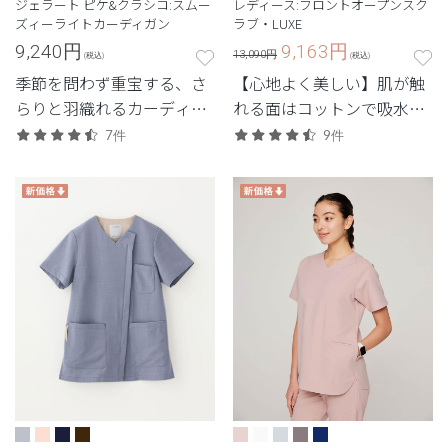
ジェラート ピケ&クラシコ:スムー
レディース:フロントオープンスク
ズィーライトカーディガン
ラブ・LUXE
9,240
円
9,163
円
13,090円
(税込)
(税込)
季節を問わず重宝する、さ
【心地よく美しい】肌が触
らりと羽織れるカーディガ
れる面はコットンで吸水性
ン。
があり、汗をかいても快適
7件
9件
な着心地の定番シリーズ
「LUXE(リュクス)」。