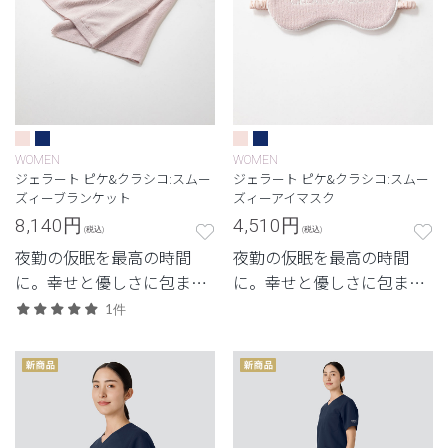
WOMEN
WOMEN
ジェラート ピケ&クラシコ:スムー
ジェラート ピケ&クラシコ:スムー
ズィーブランケット
ズィーアイマスク
8,140
円
4,510
円
(税込)
(税込)
夜勤の仮眠を最高の時間
夜勤の仮眠を最高の時間
に。幸せと優しさに包まれ
に。幸せと優しさに包まれ
るコンパクトなブランケッ
る入眠アイテム。
1件
ト。