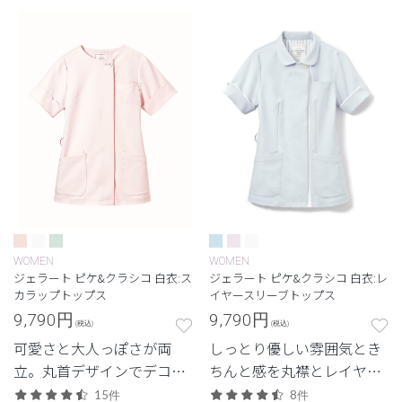
WOMEN
WOMEN
ジェラート ピケ&クラシコ 白衣:ス
ジェラート ピケ&クラシコ 白衣:レ
カラップトップス
イヤースリーブトップス
9,790
円
9,790
円
(税込)
(税込)
可愛さと大人っぽさが両
しっとり優しい雰囲気とき
立。丸首デザインでデコル
ちんと感を丸襟とレイヤー
テも美しく。
カラーが演出。
15件
8件