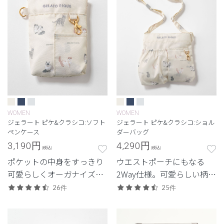
WOMEN
WOMEN
ジェラート ピケ&クラシコ:ソフト
ジェラート ピケ&クラシコ:ショル
ペンケース
ダーバッグ
3,190
円
4,290
円
(税込)
(税込)
ポケットの中身をすっきり
ウエストポーチにもなる
可愛らしくオーガナイズ。
2Way仕様。可愛らしい柄を
ギフトでも人気のペンケー
取り入れた便利な肩掛けバ
26件
25件
ス。
ッグ。