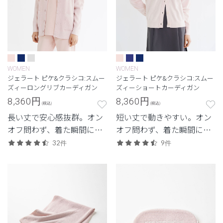
WOMEN
WOMEN
ジェラート ピケ&クラシコ:スムー
ジェラート ピケ&クラシコ:スムー
ズィーロングリブカーディガン
ズィーショートカーディガン
8,360
円
8,360
円
(税込)
(税込)
長い丈で安心感抜群。オン
短い丈で動きやすい。オン
オフ問わず、着た瞬間に癒
オフ問わず、着た瞬間に癒
される至極の着心地。
される至極の着心地。
32件
9件