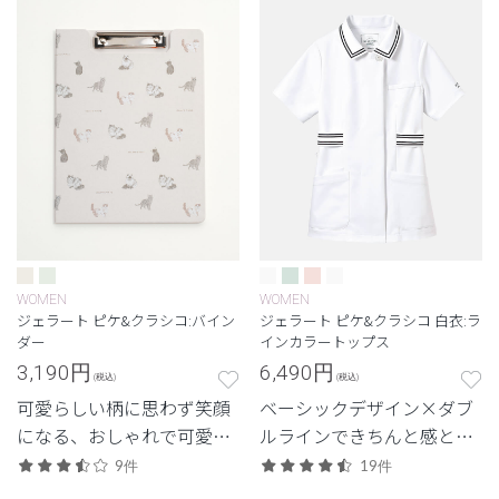
WOMEN
WOMEN
ジェラート ピケ&クラシコ:バイン
ジェラート ピケ&クラシコ 白衣:ラ
ダー
インカラートップス
3,190
円
6,490
円
(税込)
(税込)
可愛らしい柄に思わず笑顔
ベーシックデザイン×ダブ
になる、おしゃれで可愛ら
ルラインできちんと感と上
しい見開きタイプのバイン
品さを演出。
9件
19件
ダー。