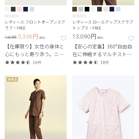
WOMEN
WOMEN
レディース:フロントオープンスク
レディース:ロールアップスクラブ
ラブ・FREE
トップス・FREE
5,336
円
13,090
円
7,623円
(税込)
(税込)
【在庫限り】女性の身体と
【安心の定番】360°自由自
心にもっと寄り添う。ニュ
在に伸縮するマルチストレ
アンスカラーを合わせたマ
ッチ素材を使用した定番・
16件
18件
ルチストレッチ素材で動き
高機能モデル。
やすく。