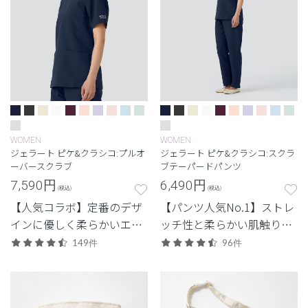
WOMEN
WOMEN
ジェラート ピケ&クラシコ:プルオ
ジェラート ピケ&クラシコ:スクラ
ーバースクラブ
ブテーパードパンツ
7,590
円
6,490
円
(税込)
(税込)
【人気コラボ】定番のデザ
【パンツ人気No.1】ストレ
インに優しく柔らかいエッ
ッチ性と柔らかい肌触り、
センスをプラス。
毎日履きたくなる1本。
149件
96件