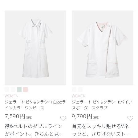
WOMEN
WOMEN
ジェラート ピケ&クラシコ 白衣:ラ
ジェラート ピケ&クラシコ:バイア
インカラーワンピース
スボーダースクラブ
7,590
円
9,790
円
(税込)
(税込)
襟&ベルトのダブルライン
首元をスッキリ魅せるVネ
がポイント。きちんと見え
ックと、さりげないストラ