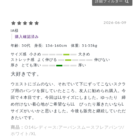
詳細フィルター
2026-06-09
IA様
購入確認済み
年齢:
50代
身長:
156-160cm
体重:
51-55kg
サイズ感
小さめ
大きめ
ストレッチ感
よく伸びる
伸びない
厚さ
とても薄い
厚い
大好きです。
ウエストにゴムのない、それでいて下にずってこないスクラ
ブ用のパンツを探していたところ、友人に勧められ購入。今
回で４本目です。今回はLLサイズにしました。ゆったり 締
め付けない着心地がご希望ならLL ぴったり履きたいならL
サイズがいいかと思いました。今後も販売と継続していただ
きたいです。
商品：
O14レディース:アーバンスムースフレアパンツ/
ホワイト/XL