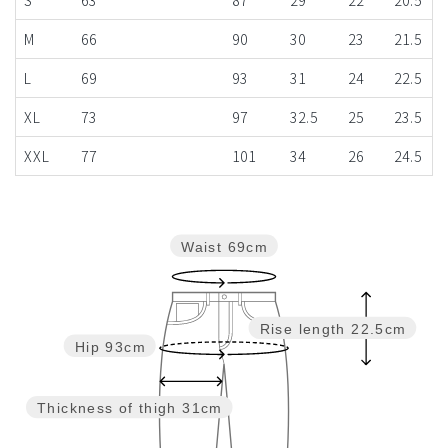
S
63
87
29
22
20.5
M
66
90
30
23
21.5
L
69
93
31
24
22.5
XL
73
97
32.5
25
23.5
XXL
77
101
34
26
24.5
Waist
69cm
Rise length
22.5cm
Hip
93cm
Thickness of thigh
31cm