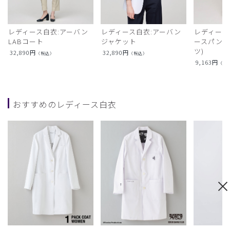
レディース白衣:アーバン
レディース白衣:アーバン
レディース
LABコート
ジャケット
ースパンツ
ツ)
32,890
円
32,890
円
（税込）
（税込）
9,163
円
（税
おすすめのレディース白衣