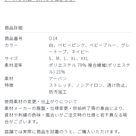
商品詳細
商品番号
O14
カラー
白、ベビーピンク、ベビーブルー、グレ
ートープ、ネイビー
サイズ
S、M、L、XL、XXL
素材混率
ポリエステル 79% 複合繊維(ポリエステ
ル) 21%
素材
アーバン
特徴
ストレッチ、ノンアイロン、透け防止、
防汚加工
使用素材の変更・仕上がりについて
素材メーカーの廃盤・仕様変更・供給終了等の事由により、
資材や刺繍の色味・風合いがご注文時の仕様と若干異なる場
合がございます。
店舗では実際に商品を試着のうえ、ご購入いただけます。