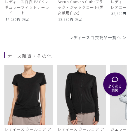
レディース白衣:PACKレ
Scrub Canvas Club:ブラ
レディース
ギュラーフィットテーラ
ック・ジャックコート(男
レアコー
ードコート
女兼用白衣)
32,890
円
（
14,190
円
32,890
円
（税込）
（税込）
レディース白衣商品一覧へ ＞
ナース雑貨・その他
よくある
質問
レディース:クールコア ア
レディース:クールコア ア
ジェラート