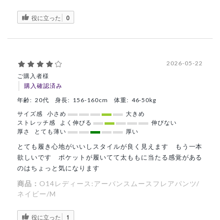
役に立った
0
2026-05-22
ご購入者様
購入確認済み
年齢:
20代
身長:
156-160cm
体重:
46-50kg
サイズ感
小さめ
大きめ
ストレッチ感
よく伸びる
伸びない
厚さ
とても薄い
厚い
とても履き心地がいいしスタイルが良く見えます もう一本
欲しいです ポケットが履いてて太ももに当たる感覚がある
のはちょっと気になります
商品：
O14レディース:アーバンスムースフレアパンツ/
ネイビー/M
役に立った
1