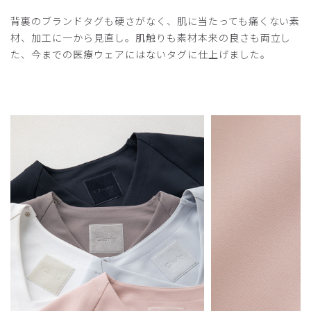
2025-06-29
背裏のブランドタグも硬さがなく、肌に当たっても痛くない素
sami様
材、加工に一から見直し。肌触りも素材本来の良さも両立し
購入確認済み
た、今までの医療ウェアにはないタグに仕上げました。
年齢:
50代
身長:
151-155cm
体重:
46-50kg
夏に買ったので少し他のスクラブと比べたら暑いです。
色やシルエットは良かったです。
商品：
O12レディース:アーバンプルオーバースクラブ/
グレートープ/S
役に立った
2
2025-04-12
ご購入者様
購入確認済み
年齢:
50代
身長:
156-160cm
体重:
56-60kg
デザインがオシャレでかつ、着心地が良いです。