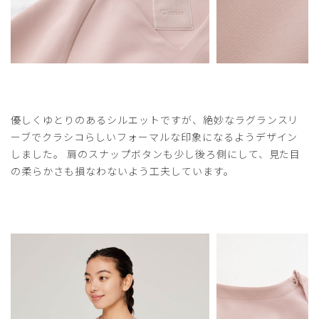
商品：
O12レディース:アーバンプルオーバースクラブ/
ベビーピンク/M
役に立った
0
優しくゆとりのあるシルエットですが、絶妙なラグランスリ
2025-04-01
ーブでクラシコらしいフォーマルな印象になるようデザイン
ご購入者様
しました。 肩のスナップボタンも少し後ろ側にして、見た目
購入確認済み
の柔らかさも損なわないよう工夫しています。
年齢:
40代
身長:
161-165cm
体重:
56-60kg
着心地がよく、動きやすいです。肩幅があるのでこの肩の形
だととっても嬉しいです。欲を言えば、もう少しゆとりがあ
るといいかな。
商品：
O12レディース:アーバンプルオーバースクラブ/
ネイビー/L
役に立った
0