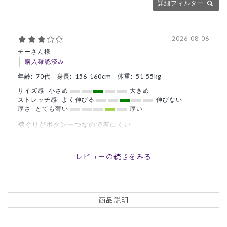
詳細フィルター
2026-08-06
チーさん様
購入確認済み
年齢:
70代
身長:
156-160cm
体重:
51-55kg
サイズ感
小さめ
大きめ
ストレッチ感
よく伸びる
伸びない
厚さ
とても薄い
厚い
襟ぐりがボタン一つなので着にくい
生地が着やすい
商品：
O12レディース:アーバンプルオーバースクラブ/
レビューの続きをみる
ベビーピンク/L
役に立った
0
商品説明