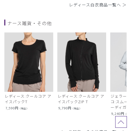
レディース白衣商品一覧へ ＞
ナース雑貨・その他
レディース:クールコア ア
レディース:クールコア ア
ジェラート
イスパックT
イスパックZIP T
コ:スムー
ーディガン
7,590
円
9,790
円
（税込）
（税込）
9,240
円
（税