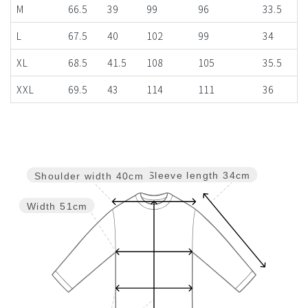
M
66.5
39
99
96
33.5
L
67.5
40
102
99
34
XL
68.5
41.5
108
105
35.5
XXL
69.5
43
114
111
36
Sleeve length
34cm
Shoulder width
40cm
Width
51cm