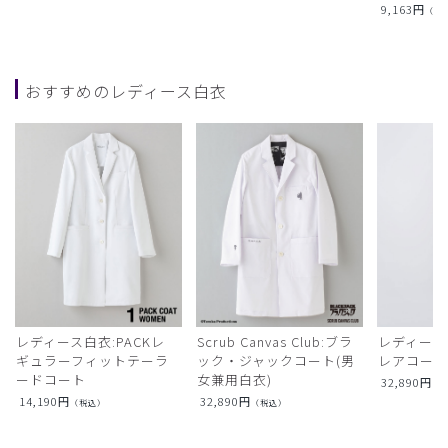
9,163
円
（税
おすすめのレディース白衣
レディース白衣:PACKレ
Scrub Canvas Club:ブラ
レディース
ギュラーフィットテーラ
ック・ジャックコート(男
レアコー
ードコート
女兼用白衣)
32,890
円
（
14,190
円
32,890
円
（税込）
（税込）