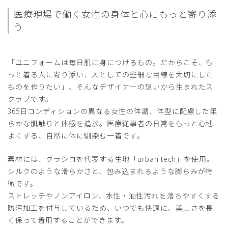
2026-05-07
医療現場で働く女性の
身体と心にもっと寄り添
こば様
う
購入確認済み
年齢:
50代
身長:
151-155cm
体重:
45kg以下
サイズ感
小さめ
大きめ
「ユニフォームは毎日肌に身につけるもの。だからこそ、も
ストレッチ感
よく伸びる
伸びない
っと着る人に寄り添い、人としての些細な目線を大切にした
厚さ
とても薄い
厚い
ものを作りたい」、そんなデザイナーの想いから生まれたス
スクラブは首回りの空き具合、そで口の空きが気になるとこ
クラブです。
ろでしたが、サイズ感がとても良い。生地は張りがあって厚
365日コンディションの異なる女性の体調、体型に配慮した柔
手、透けません。ポケットが胸にないけど、オーガナイザー
らかな肌触りと体感を追求。医療従事者の日常をもっと心地
を使えば問題ないし、腰まわりにあるのも新鮮です。何よ
よくする、自然に体に馴染む一着です。
り、色味がお気に入りです。
商品：
O12レディース:アーバンプルオーバースクラブ/
素材には、クラシコを代表する生地「urban tech」を使用。
ベビーピンク/S
シルクのような滑らかさと、包み込まれるような膨らみが特
徴です。
役に立った
0
ストレッチやノンアイロン、水性・油性汚れを落ちやすくする
防汚加工を付与しているため、いつでも快適に、美しさを長
く保って着用することができます。