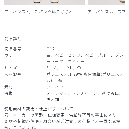
アーバンスムースパンツはこちら>
アーバンスムースフ
商品詳細
商品番号
O12
カラー
白、ベビーピンク、ベビーブルー、グレ
ートープ、ネイビー
サイズ
S、M、L、XL、XXL
素材混率
ポリエステル 79% 複合繊維(ポリエステ
ル) 21%
素材
アーバン
特徴
ストレッチ、ノンアイロン、透け防止、
防汚加工
使用素材の変更・仕上がりについて
素材メーカーの廃盤・仕様変更・供給終了等の事由により、
資材や刺繍の色味・風合いがご注文時の仕様と若干異なる場
合がございます。