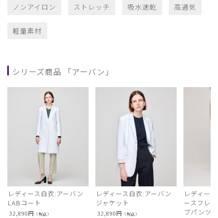
ノンアイロン
ストレッチ
吸水速乾
高通気
軽量素材
シリーズ商品 「アーバン」
レディース白衣:アーバン
レディース白衣:アーバン
レディース
LABコート
ジャケット
ースフレア
ブパンツ)
32,890
円
32,890
円
（税込）
（税込）