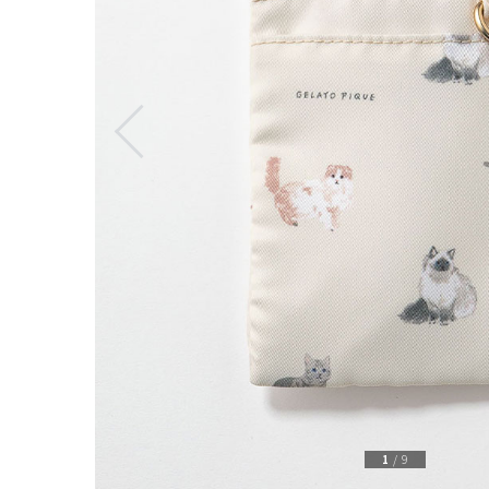
1
/
9