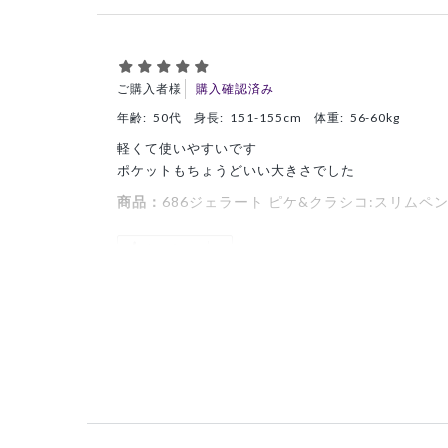
ご購入者様
購入確認済み
年齢:
50代
身長:
151-155cm
体重:
56-60kg
軽くて使いやすいです
ポケットもちょうどいい大きさでした
商品：
686ジェラート ピケ&クラシコ:スリムペン
役に立った
0
ご購入者様
購入確認済み
年齢:
40代
身長:
151-155cm
体重:
45kg以下
見た目もかわいらしく、生地も柔らかいため使いや