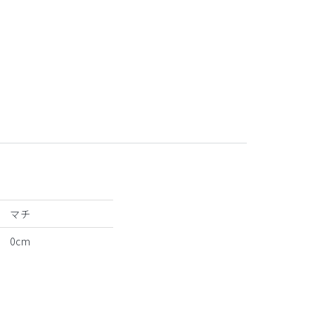
小花
マチ
0cm