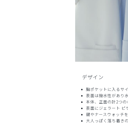
ご購入者様
購入確認済み
年齢:
40代
身長:
156-160cm
体重:
51-55kg
素材について
しいて言うなら…
もう少し硬い素材のものだと
ポケットから出して、ロッカー
等にしまう際にふにゃふにゃ
しないで持ちやすくしまいやすい
と感じました。
商品：
686ジェラート ピケ&クラシコ:スリムペ
デザイン
役に立った
1
胸ポケットに入るサ
表面は撥水性があり
本体、正面の計2つの
表面にジェラート ピ
鍵やナースウォッチを
大人っぽく落ち着き