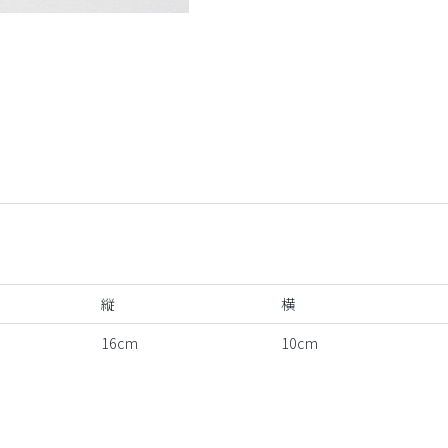
しろくま
縦
横
16cm
10cm