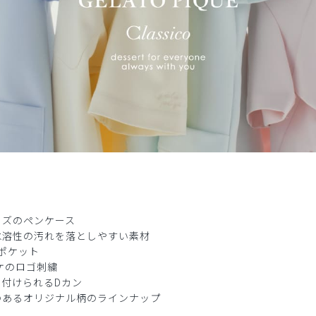
ンケース/しろくま/フリー
イズのペンケース
水溶性の汚れを落としやすい素材
ポケット
​1
​2
​3
ケのロゴ刺繍
付けられるDカン
のあるオリジナル柄のラインナップ