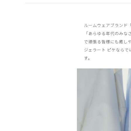
商品：
686ジェラート ピケ&クラシコ:スリムペ
役に立った
0
ルームウェアブランド「
「あらゆる年代のみな
で頑張る皆様にも癒しや
ジェラート ピケなら
ご購入者様
購入確認済み
す。
年齢:
30代
身長:
161-165cm
体重:
46-50kg
可愛い♡
気分が上がります🎶
小さめなのであまり邪魔にならないのが良いです！
商品：
686ジェラート ピケ&クラシコ:スリムペン
役に立った
0