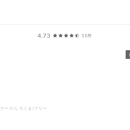
4.73
11件
ンケース/しろくま/フリー