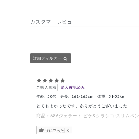
カスタマーレビュー
詳細フィルター
ご購入者様
購入確認済み
年齢:
50代
身長:
161-165cm
体重:
51-55kg
とてもよかったです、ありがとうございました
商品：
686ジェラート ピケ&クラシコ:スリムペ
役に立った
0