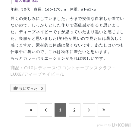
購入確認済み
年齢:
30代
身長:
166-170cm
体重:
61-65kg
届くの楽しみにしていました。今まで安価な白衣しか着てい
ないので、しっかりとした作りで高級感があると思いまし
た。ディープネイビーですが思っていたより黒いと感じまし
た。喪服かと思いました(笑)色が黒いので見た目は暑苦しく
感じますが、素材的に体感は暑くないです。あたしはいつも
仕事中に暑いので、これは秋冬に着たいと思います。
もっとカラーバリエーションがあれば嬉しいです。
商品：
O10レディース:フロントオープンスクラブ・
LUXE/ディープネイビー/L
役に立った
0
​1
​2