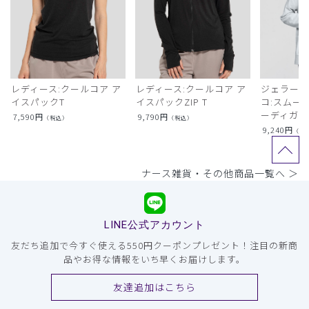
レディース:クールコア ア
レディース:クールコア ア
ジェラート
イスパックT
イスパックZIP T
コ:スムー
ーディガン
7,590
円
9,790
円
（税込）
（税込）
9,240
円
（税
ナース雑貨・その他商品一覧へ ＞
LINE公式アカウント
友だち追加で今すぐ使える550円クーポンプレゼント！注目の新商
品やお得な情報をいち早くお届けします。
友達追加はこちら