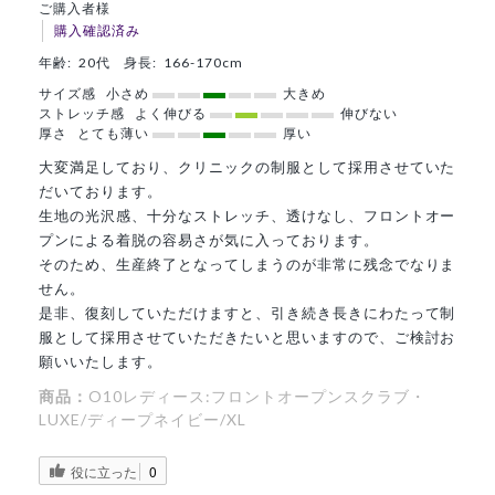
ご購入者様
購入確認済み
年齢:
20代
身長:
166-170cm
サイズ感
小さめ
大きめ
ストレッチ感
よく伸びる
伸びない
厚さ
とても薄い
厚い
大変満足しており、クリニックの制服として採用させていた
だいております。
生地の光沢感、十分なストレッチ、透けなし、フロントオー
プンによる着脱の容易さが気に入っております。
そのため、生産終了となってしまうのが非常に残念でなりま
せん。
是非、復刻していただけますと、引き続き長きにわたって制
服として採用させていただきたいと思いますので、ご検討お
願いいたします。
商品：
O10レディース:フロントオープンスクラブ・
LUXE/ディープネイビー/XL
役に立った
0