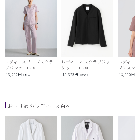
レディース:カーブスクラ
レディース:スクラブジャ
レディース
ブパンツ・LUXE
ケット・LUXE
プンスクラ
13,090
円
15,323
円
13,090
円
（税込）
（税込）
（
おすすめのレディース白衣