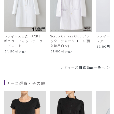
レディース白衣:PACKレ
Scrub Canvas Club:ブラ
レディース
ギュラーフィットテーラ
ック・ジャックコート(男
レアコー
ードコート
女兼用白衣)
32,890
円
（
14,190
円
32,890
円
（税込）
（税込）
レディース白衣商品一覧へ ＞
ナース雑貨・その他