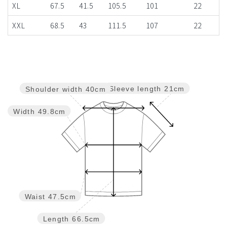
XL
67.5
41.5
105.5
101
22
XXL
68.5
43
111.5
107
22
Sleeve length
21cm
Shoulder width
40cm
Width
49.8cm
Waist
47.5cm
Length
66.5cm