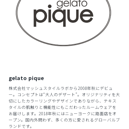
商品：
633ジェラート ピケ&クラシコ 白衣:フォーライ
ンスリーブワンピース/ピンク/L
役に立った
0
​1
​2
​3
gelato pique
株式会社マッシュスタイルラボから2008年秋にデビュ
ー。コンセプトは“大人のデザート”。オリジナリティを大
切にしたカラーリングやデザインでありながら、テキス
タイルの肌触りと機能性にもこだわったルームウェアを
お届けします。2018年秋にはニューヨークに路面店をオ
ープン。国内外問わず、多くの方に愛されるグローバルブ
ランドです。