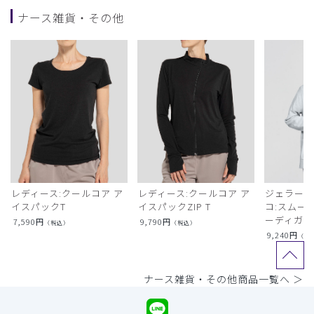
ナース雑貨・その他
レディース:クールコア ア
レディース:クールコア ア
ジェラート
イスパックT
イスパックZIP T
コ:スムー
ーディガン
7,590
円
9,790
円
（税込）
（税込）
9,240
円
（税
ナース雑貨・その他商品一覧へ ＞