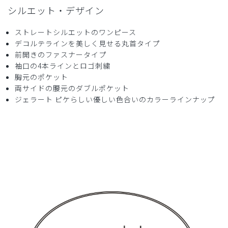
シルエット・デザイン
少し丈が長かったけど
デザインが可愛くて良いです。
ストレートシルエットのワンピース
生地も柔らかく、着やすいです！
デコルテラインを美しく見せる丸首タイプ
商品：
633ジェラート ピケ&クラシコ 白衣:フォーライ
前開きのファスナータイプ
ンスリーブワンピース/ミント/M
袖口の4本ラインとロゴ刺繍
胸元のポケット
役に立った
0
両サイドの腰元のダブルポケット
ジェラート ピケらしい優しい色合いのカラーラインナップ
2024-08-18
あけみん様
購入確認済み
年齢:
60代
身長:
151-155cm
体重:
56-60kg
襟なしのナース服
襟なしのナース服を探していて、とても可愛いのをみつけて
購入しました。
着心地も良く、気に入っています。