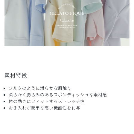
着ていて楽に動けます
最近のワンピースタイプは体にそったラインの物が多く年齢
的にも伸縮性があっても抵抗感があったのですが椅子に座っ
たり立ち上がってたりが多いクリニックでの仕事ですとこの
くらい余裕あるワンピースの方が断然動きやすいです。
中々ないので色違いで購入させて頂きました。素材も透ける
ことはなく上に羽織る物で季節調整できます。またコラボし
て作って頂きたいです。
商品：
633ジェラート ピケ&クラシコ 白衣:フォーライ
ンスリーブワンピース/ピンク/LL
素材特徴
役に立った
0
シルクのように滑らかな肌触り
柔らかく膨らみのあるスポンディッシュな素材感
体の動きにフィットするストレッチ性
お手入れが簡単な高い機能性を付与
2024-09-08
ご購入者様
購入確認済み
年齢:
20代
身長:
151-155cm
体重:
51-55kg