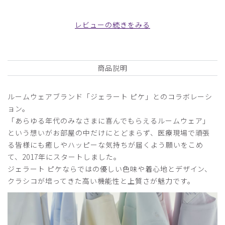
2025-06-22
ご購入者様
レビューの続きをみる
購入確認済み
40代半ばで色味が若すぎるかなと思いましたが、そんなこ
とはなくとても優しいミントグリーンで私の好みに合ってま
商品説明
した。
シルエットもキレイで満足です。
ルームウェアブランド「ジェラート ピケ」とのコラボレーシ
商品：
633ジェラート ピケ&クラシコ 白衣:フォーライ
ンスリーブワンピース/ミント/L
ョン。
「あらゆる年代のみなさまに喜んでもらえるルームウェア」
役に立った
0
という想いがお部屋の中だけにとどまらず、医療現場で頑張
る皆様にも癒しやハッピーな気持ちが届くよう願いをこめ
て、2017年にスタートしました。
ジェラート ピケならではの優しい色味や着心地とデザイン、
2024-10-15
クラシコが培ってきた高い機能性と上質さが魅力です。
ご購入者様
購入確認済み
年齢:
50代
身長:
151-155cm
体重:
56-60kg