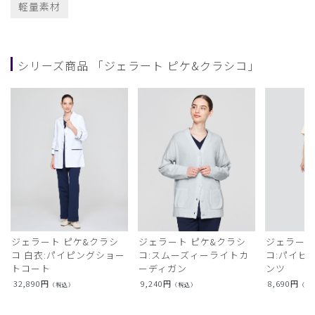
軽量素材
シリーズ商品 「ジェラート ピケ&クラシコ」
ジェラート ピケ&クラシ
ジェラート ピケ&クラシ
ジェラート
コ 白衣:パイピングショー
コ:スムーズィーライトカ
コ:パイピ
トコート
ーディガン
ンツ
32,890
円
9,240
円
8,690
円
（税込）
（税込）
（税