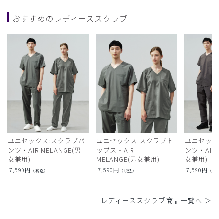
おすすめのレディーススクラブ
ユニセックス:スクラブパ
ユニセックス:スクラブト
ユニセック
ンツ・AIR MELANGE(男
ップス・AIR
ンツ・AIR L
女兼用)
MELANGE(男女兼用)
女兼用)
7,590
円
7,590
円
7,590
円
（税込）
（税込）
（税
レディーススクラブ商品一覧へ ＞