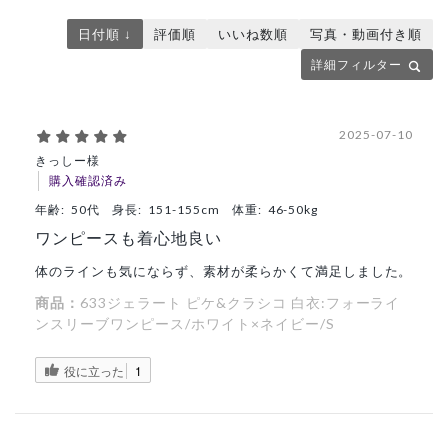
日付順 ↓
評価順
いいね数順
写真・動画付き順
詳細フィルター
2025-07-10
きっしー様
購入確認済み
年齢:
50代
身長:
151-155cm
体重:
46-50kg
ワンピースも着心地良い
体のラインも気にならず、素材が柔らかくて満足しました。
商品：
633ジェラート ピケ&クラシコ 白衣:フォーライ
ンスリーブワンピース/ホワイト×ネイビー/S
役に立った
1