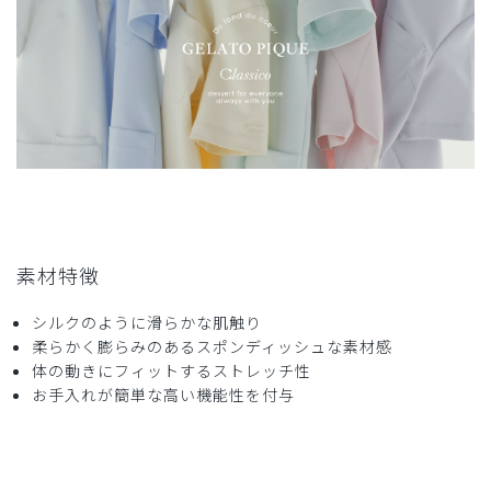
いるので、とても動きやすいです。
商品：
613ジェラート ピケ&クラシコ 白衣:レイヤース
リーブトップス/ホワイト×ライトブルー/M
役に立った
0
2025-03-26
かな様
素材特徴
購入確認済み
年齢:
40代
身長:
161-165cm
体重:
46-50kg
シルクのように滑らかな肌触り
柔らかく膨らみのあるスポンディッシュな素材感
色、形が思っていた通りで、とても着やすいです。
体の動きにフィットするストレッチ性
商品：
613ジェラート ピケ&クラシコ 白衣:レイヤース
お手入れが簡単な高い機能性を付与
リーブトップス/ラベンダー/M
役に立った
0