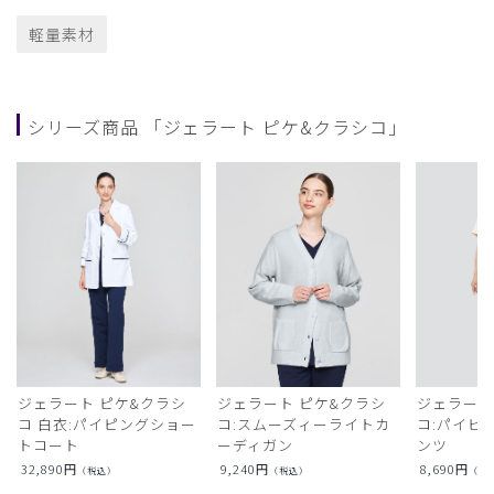
軽量素材
シリーズ商品 「ジェラート ピケ&クラシコ」
ジェラート ピケ&クラシ
ジェラート ピケ&クラシ
ジェラート
コ 白衣:パイピングショー
コ:スムーズィーライトカ
コ:パイピ
トコート
ーディガン
ンツ
32,890
円
9,240
円
8,690
円
（税込）
（税込）
（税