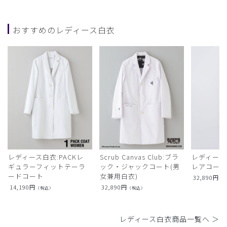
おすすめのレディース白衣
レディース白衣:PACKレ
Scrub Canvas Club:ブラ
レディース
ギュラーフィットテーラ
ック・ジャックコート(男
レアコー
ードコート
女兼用白衣)
32,890
円
（
14,190
円
32,890
円
（税込）
（税込）
レディース白衣商品一覧へ ＞