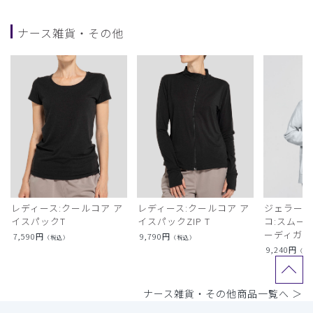
ナース雑貨・その他
レディース:クールコア ア
レディース:クールコア ア
ジェラート
イスパックT
イスパックZIP T
コ:スムー
ーディガン
7,590
円
9,790
円
（税込）
（税込）
9,240
円
（税
ナース雑貨・その他商品一覧へ ＞