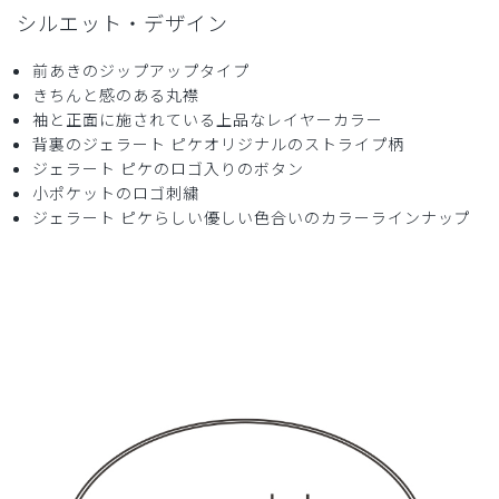
シルエット・デザイン
前あきのジップアップタイプ
2024-04-16
きちんと感のある丸襟
コナ様
袖と正面に施されている上品なレイヤーカラー
購入確認済み
背裏のジェラート ピケオリジナルのストライプ柄
年齢:
20代
身長:
150cm以下
体重:
45kg以下
ジェラート ピケのロゴ入りのボタン
可愛くて着心地良くて気に入ってます。仕事のモチベーショ
小ポケットのロゴ刺繍
ン上がります。
ジェラート ピケらしい優しい色合いのカラーラインナップ
商品：
613ジェラート ピケ&クラシコ 白衣:レイヤース
リーブトップス/ライトブルー/S
役に立った
0
​1
​2