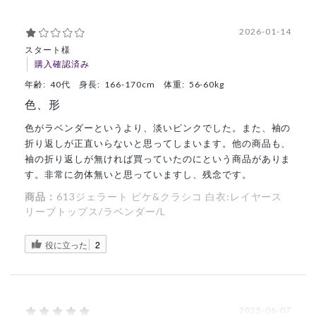
2026-01-14
スタート様
購入確認済み
年齢:
40代
身長:
166-170cm
体重:
56-60kg
色、形
色がラベンダーというより、淡いピンクでした。また、袖の
折り返しが正直いらないと思ってしまいます。他の商品も、
袖の折り返しが無ければ買っていたのにという商品がありま
す。非常に勿体無いと思っていますし、残念です。
商品：
613ジェラート ピケ&クラシコ 白衣:レイヤース
リーブトップス/ラベンダー/L
役に立った
2
2025-06-07