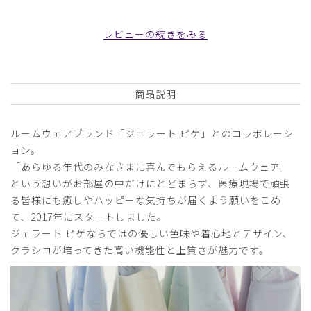
ご購入者様
購入確認済み
レビューの続きをみる
年齢:
60代
身長:
166-170cm
体重:
76-80kg
汗をかいてもさらっとしていて着やすいです。
規定の制服ではありませんがこっそり着ています。
商品説明
商品：
613ジェラート ピケ&クラシコ 白衣:レイヤース
リーブトップス/ライトブルー/EL
ルームウェアブランド「ジェラート ピケ」とのコラボレーシ
ョン。
役に立った
0
「あらゆる年代のみなさまに喜んでもらえるルームウェア」
という想いがお部屋の中だけにとどまらず、医療現場で頑張
る皆様にも癒しやハッピーな気持ちが届くよう願いをこめ
て、2017年にスタートしました。
2025-04-20
ジェラート ピケならではの優しい色味や着心地とデザイン、
SOL様
クラシコが培ってきた高い機能性と上質さが魅力です。
購入確認済み
年齢:
40代
身長:
161-165cm
体重:
51-55kg
動きやすい
サイズも丁度良く、生地もサラサラしてストレッチがきいて