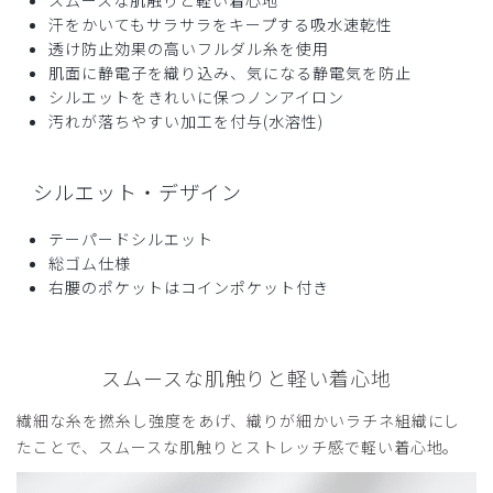
年齢:
30代
身長:
156-160cm
体重:
46-50kg
汗をかいてもサラサラをキープする吸水速乾性
透け防止効果の高いフルダル糸を使用
はじめてのクラシコ
肌面に静電子を織り込み、気になる静電気を防止
これまで色々なユニフォームを着用してきましたが、初めて
シルエットをきれいに保つノンアイロン
クラシコを着用しました。他のユニフォームに比べてシルエ
汚れが落ちやすい加工を付与(水溶性)
ットが綺麗に出るためか、
商品：
Q04クラシコナース:スムースタッチ・ユニセッ
シルエット・デザイン
クススクラブパンツ/ライトブルー/S
テーパードシルエット
役に立った
0
総ゴム仕様
右腰のポケットはコインポケット付き
2025-12-25
スムースな肌触りと軽い着心地
ゆき様
購入確認済み
繊細な糸を撚糸し強度をあげ、織りが細かいラチネ組織にし
年齢:
50代
身長:
161-165cm
体重:
51-55kg
たことで、スムースな肌触りとストレッチ感で軽い着心地。
軽く足さばきもよい