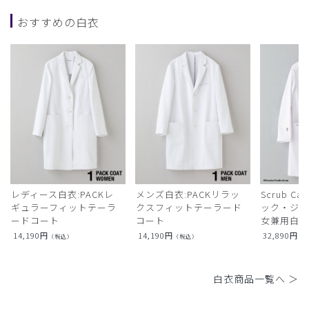
おすすめの白衣
レディース白衣:PACKレ
メンズ白衣:PACKリラッ
Scrub Ca
ギュラーフィットテーラ
クスフィットテーラード
ック・ジャ
ードコート
コート
女兼用白衣
14,190
円
14,190
円
32,890
円
（税込）
（税込）
（
白衣商品一覧へ ＞