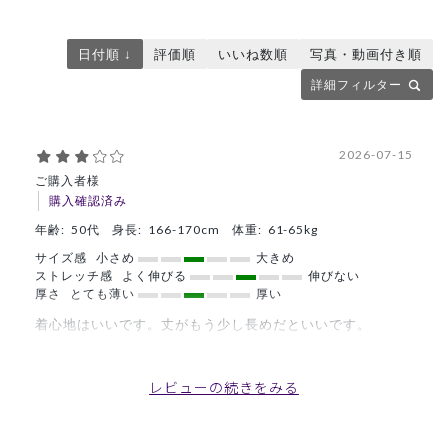
日付順 ↓
評価順
いいね数順
写真・動画付き順
詳細フィルター
2026-07-15
ご購入者様
購入確認済み
年齢:
50代
身長:
166-170cm
体重:
61-65kg
サイズ感
小さめ
大きめ
ストレッチ感
よく伸びる
伸びない
厚さ
とても薄い
厚い
着心地はいいです。丈がもう少し長めだといいです。
商品：
Q04クラシコナース:スムースタッチ・ユニセッ
クススクラブパンツ/ディープグリーン/L
レビューの続きをみる
役に立った
0