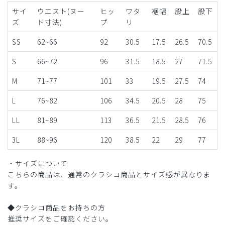
サイ
ウエスト(ヌー
ヒッ
ワタ
裾幅
股上
股下
ズ
ド寸法)
プ
リ
SS
62~66
92
30.5
17.5
26.5
70.5
S
66~72
96
31.5
18.5
27
71.5
M
71~77
101
33
19.5
27.5
74
L
76~82
106
34.5
20.5
28
75
LL
81~89
113
36.5
21.5
28.5
76
3L
88~96
120
38.5
22
29
77
・サイズについて
こちらの商品は、通常のクラシコ商品とサイズ感が異なりま
す。
◆クラシコ商品をお持ちの方
推奨サイズをご確認ください。