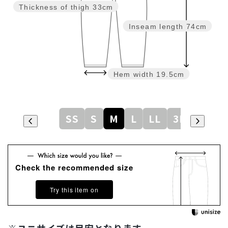
Thickness of thigh
33cm
Inseam length
74cm
Hem width
19.5cm
SS
S
M
L
LL
3L
Check the recommended size
Try this item on
※ユニサイズは目安となります。