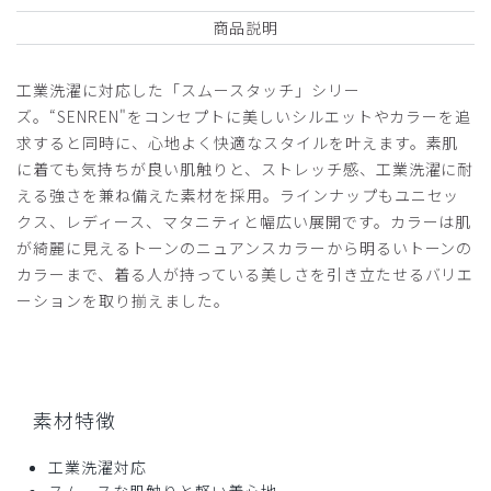
商品説明
2026-03-05
工業洗濯に対応した「スムースタッチ」シリー
ご購入者様
ズ。“SENREN"をコンセプトに美しいシルエットやカラーを追
購入確認済み
求すると同時に、心地よく快適なスタイルを叶えます。素肌
年齢:
30代
身長:
171-175cm
体重:
61-65kg
に着ても気持ちが良い肌触りと、ストレッチ感、工業洗濯に耐
肌触りがとにかく良い。楽に勤務時間を過ごすことができ
える強さを兼ね備えた素材を採用。ラインナップもユニセッ
る。
クス、レディース、マタニティと幅広い展開です。カラーは肌
が綺麗に見えるトーンのニュアンスカラーから明るいトーンの
商品：
Q04クラシコナース:スムースタッチ・ユニセッ
カラーまで、着る人が持っている美しさを引き立たせるバリエ
クススクラブパンツ/白/M
ーションを取り揃えました。
役に立った
0
素材特徴
2026-01-30
po様
工業洗濯対応
購入確認済み
スムースな肌触りと軽い着心地