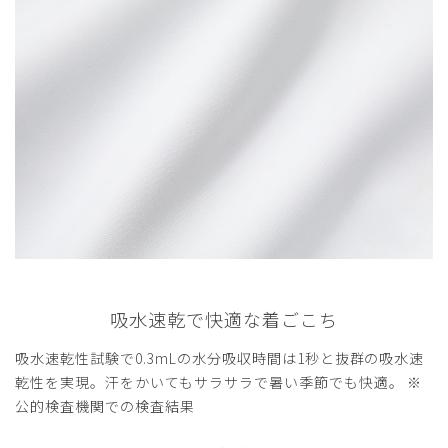
身長164cmの私が履いてくるぶし丈とジャストサイズ、透
けず、軽く、ウエストのゴムがしっかりしているうえに紐調
節載もでき快適です
商品：
Q04クラシコナース:スムースタッチ・ユニセッ
クススクラブパンツ/白/M
役に立った
0
2025-08-12
みどり様
購入確認済み
年齢:
20代
身長:
161-165cm
体重:
51-55kg
吸水速乾で快適な着ごこち
色かわいい
吸水速乾性試験で0.3mLの水分吸収時間は1秒と抜群の吸水速
ロンハーマンのベージュくらい
乾性を実現。汗をかいてもサラサラで暑い季節でも快適。 ※
他の色も作って欲しい
公的検査機関での検査結果
商品：
Q04クラシコナース:スムースタッチ・ユニセッ
クススクラブパンツ/キャメル/S