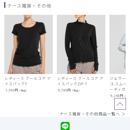
ナース雑貨・その他
レディース:クールコア ア
レディース:クールコア ア
ジェラート
イスパックT
イスパックZIP T
コ:スムー
ーディガン
7,590
円
9,790
円
（税込）
（税込）
9,240
円
（税
ナース雑貨・その他商品一覧へ ＞