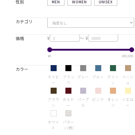
性別
MEN
WOMEN
UNISEX
カテゴリ
¥
～ ¥
価格
¥0
¥50,000
カラー
ネイビ
ブラッ
グレー
ブルー
グリー
ベージ
ー
ク
ン
ュ
ブラウ
ボルド
パープ
ピンク
オレン
イエロ
ン
ー
ル
ジ
ー
ホワイ
パター
ト
ン(柄)