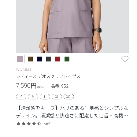
WOMEN
レディース:デオスクラブトップス
7,590
円
品番: 952
(税込)
S
M
L
XL
XXL
【清潔感をキープ】ハリのある生地感とシンプルな
デザイン。清潔感と快適さに配慮した定番・高機能
モデル。
56件