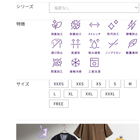
シリーズ
特徴
サイズ
XXXS
XXS
XS
S
M
L
XL
XXL
XXXL
FREE