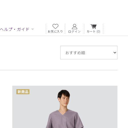
ヘルプ・ガイド
お気に入り
ログイン
カート
(0)
並
び
替
え