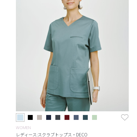
WOMEN
レディース:スクラブトップス・DECO