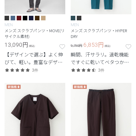
MEN
MEN
メンズ:スクラブパンツ・MOVE(リ
メンズ:スクラブパンツ・HYPER
サイクル素材)
DRY
13,090
円
6,853
円
9,790円
(税込)
(税込)
【デザインで選ぶ】よく伸
瞬間、汗サラリ。速乾機能
びて、軽い。豊富なデザイ
ですぐに乾いてベタつかな
ンから選べる、動きやすさ
いスクラブ。
3件
3件
と佇まいを備えた高機能モ
デル。