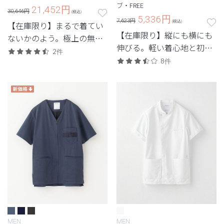
ブ・FREE
21,452
円
30,646円
(税込)
5,336
円
7,623円
(税込)
【在庫限り】まるで着てい
【在庫限り】縦にも横にも
ないかのよう。極上の無重
伸びる。軽い着心地と初め
力体験を味わう次世代シリ
2件
ての1着にもおすすめなシ
ーズ。
8件
ンプルなデザイン。
MEN
MEN