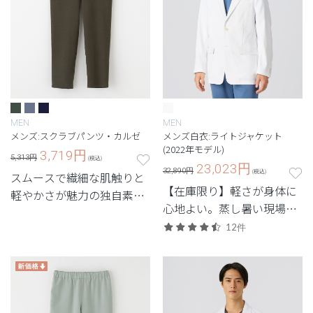
MEN
MEN
メンズ:スクラブパンツ・カルゼ
メンズ白衣:ライトジャケット
(2022年モデル)
3,719
円
5,313円
(税込)
23,023
円
32,890円
(税込)
スムースで繊細な肌触りと
【在庫限り】軽さが身体に
軽やかさが魅力の独自素材
心地よい。蒸し暑い現場で
を使用。ニュアンスカラー
重宝する軽量モデル。
とシルエットが美しく映え
12件
るメンズスクラブパンツ。