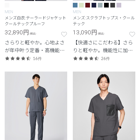
MEN
MEN
メンズ白衣:テーラードジャケット
メンズ:スクラブトップス・クール
クールテックプルーフ
テック
32,890
円
13,090
円
(税込)
(税込)
さらりと軽やか。心地よさ
【快適さにこだわる】さら
が年中叶う定番・高機能シ
りと軽やか。機能性に加
リーズ。
え、見た目のスマートさも
16件
26件
追求した高機能モデル。