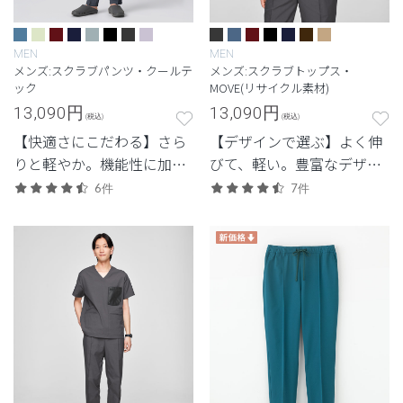
MEN
MEN
メンズ:スクラブパンツ・クールテ
メンズ:スクラブトップス・
ック
MOVE(リサイクル素材)
13,090
円
13,090
円
(税込)
(税込)
【快適さにこだわる】さら
【デザインで選ぶ】よく伸
りと軽やか。機能性に加
びて、軽い。豊富なデザイ
え、見た目のスマートさも
ンから選べる、動きやすさ
6件
7件
追求した高機能モデル。
と佇まいを備えた高機能モ
デル。