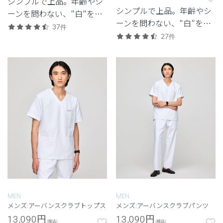
シンプルで上品。年齢やシ
シンプルで上品。年齢やシ
ーンを問わない、"白"を追
ーンを問わない、"白"を追
求したクラシコの定番モデ
37件
求したクラシコの定番モデ
ル。
27件
ル。
MEN
MEN
メンズ:アーバンスクラブトップス
メンズ:アーバンスクラブパンツ
13,090
円
13,090
円
(税込)
(税込)