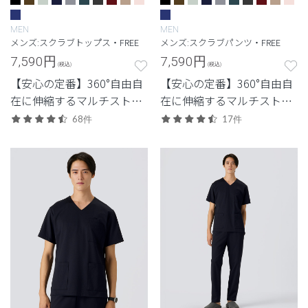
MEN
MEN
メンズ:スクラブトップス・FREE
メンズ:スクラブパンツ・FREE
7,590
円
7,590
円
(税込)
(税込)
【安心の定番】360°自由自
【安心の定番】360°自由自
在に伸縮するマルチストレ
在に伸縮するマルチストレ
ッチ素材を使用した定番・
ッチ素材を使用した定番・
68件
17件
高機能モデル。
高機能モデル。