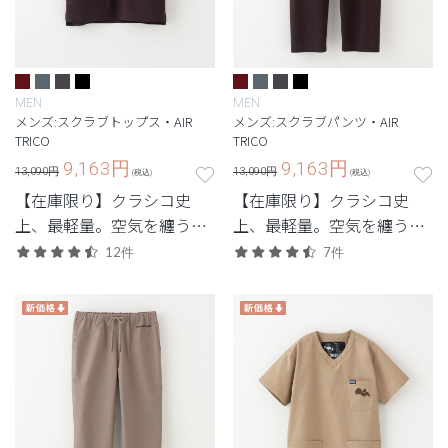
MEN
MEN
メンズ:スクラブトップス・AIR
メンズ:スクラブパンツ・AIR
TRICO
TRICO
9,163
円
9,163
円
13,090円
13,090円
(税込)
(税込)
【在庫限り】クラシコ史
【在庫限り】クラシコ史
上、最軽量。空気を纏うよ
上、最軽量。空気を纏うよ
うなストレスフリーの着心
うなストレスフリーの着心
12件
7件
地。
地。