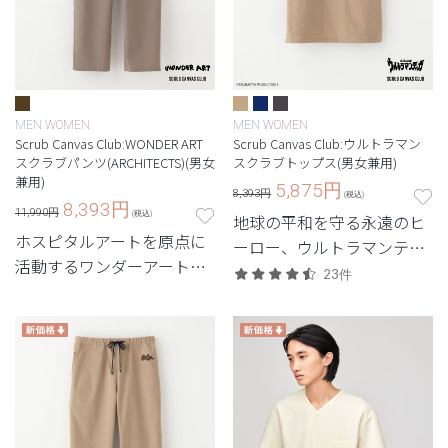
MEN
WOMEN
MEN
WOMEN
Scrub Canvas Club:WONDER ART
Scrub Canvas Club:ウルトラマン
スクラブパンツ(ARCHITECTS)(男女
スクラブトップス(男女兼用)
兼用)
5,875
円
8,393円
(税込)
8,393
円
11,990円
(税込)
地球の平和を守る永遠のヒ
ホスピタルアートを原点に
ーロー、ウルトラマンティ
活動するワンダーアートと
ガとのコラボモデル。
23件
のコラボモデル第2弾。ア
ートで世界の建築を巡るス
クラブ。