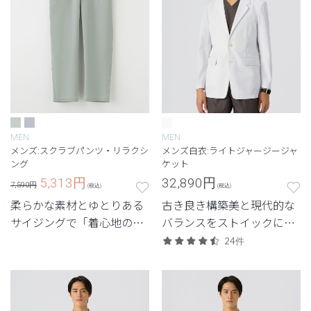
MEN
MEN
メンズ:スクラブパンツ・リラクシ
メンズ白衣:ライトジャージージャ
ング
ケット
5,313
円
32,890
円
7,590円
(税込)
(税込)
柔らかな素材とゆとりある
古き良き構築美と現代的な
サイジングで「着心地のよ
バランスをストイックに追
さ」を追求。夜勤や当直で
求した、クラシコにしか生
24件
も重宝する、身体に負担を
み出せないジャケット。新
かけないメンズスクラブパ
素材「ライトジャージー」
ンツ。
シリーズのメンズ白衣。