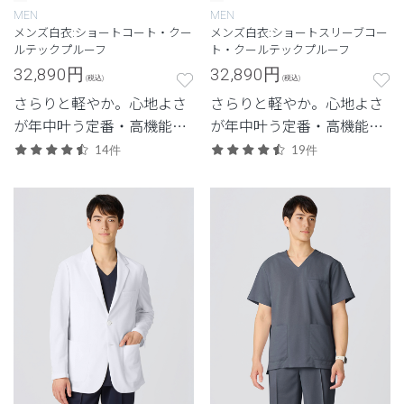
MEN
MEN
メンズ白衣:ショートコート・クー
メンズ白衣:ショートスリーブコー
ルテックプルーフ
ト・クールテックプルーフ
32,890
円
32,890
円
(税込)
(税込)
さらりと軽やか。心地よさ
さらりと軽やか。心地よさ
が年中叶う定番・高機能シ
が年中叶う定番・高機能シ
リーズ。
リーズ。
14件
19件