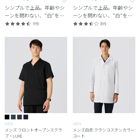
シンプルで上品。年齢やシ
シンプルで上品。年齢やシ
ーンを問わない、"白"を追
ーンを問わない、"白"を追
求したクラシコの定番モデ
求したクラシコの定番モデ
9件
8件
ル。
ル。
MEN
MEN
メンズ:フロントオープンスクラ
メンズ白衣:クラシコステンカラー
ブ・LUXE
コート