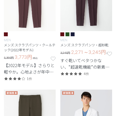
MEN
MEN
メンズ:スクラブパンツ・クールテ
メンズ:スクラブパンツ・超秒乾
ック(2022年モデル)
2,271～3,245
円
3,245円
(税込)
3,773
円
5,390円
(税込)
すぐ乾いてベタつかな
【2022年モデル】さらりと
い、“超速乾機能”の新素材
軽やか。心地よさが年中叶
を採用したメンズスクラブ
4件
う定番・高機能シリーズ。
1件
パンツ。