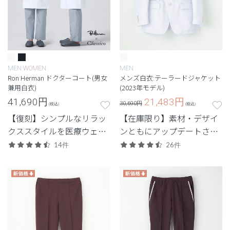
MEN
WOMEN
MEN
Ron Herman ドクターコート(男女
メンズ白衣:テーラードジャケット
兼用白衣)
(2023年モデル)
41,690
円
21,483
円
30,690円
(税込)
(税込)
【復刻】シンプルなリラッ
【在庫限り】素材・デザイ
クススタイルを医療ウェア
ンともにアップデートされ
に落とし込んだロンハーマ
た、定番人気のテーラード
14件
26件
ンとのコレクション。ファ
ジャケット。
ッション性と機能性を兼ね
備えたドクターコート。