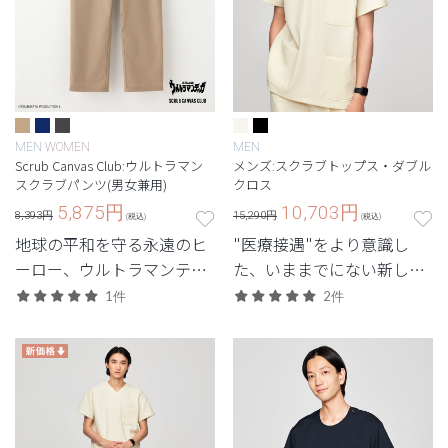
MEN
WOMEN
MEN
Scrub Canvas Club:ウルトラマン
メンズ:スクラブトップス・ダブル
スクラブパンツ(男女兼用)
クロス
5,875
円
10,703
円
8,393円
15,290円
(税込)
(税込)
地球の平和を守る永遠のヒ
"医療接遇"をより意識し
ーロー、ウルトラマンティ
た、いままでにない新しい
ガとのコラボモデル。
ユニフォーム。
1件
2件