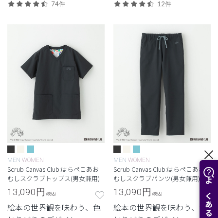
ウェアに落とし込んだロン
ウェアに落とし込んだロン
74件
12件
ハーマンとのコレクショ
ハーマンとのコレクショ
ン。
ン。
MEN
WOMEN
MEN
WOMEN
Scrub Canvas Club:はらぺこあお
Scrub Canvas Club:はらぺこあお
むしスクラブトップス(男女兼用)
むしスクラブパンツ(男女兼用)
13,090
円
13,090
円
(税込)
(税込)
絵本の世界観を味わう、色
絵本の世界観を味わう、色