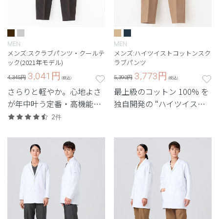
MEN
MEN
メンズ:スクラブパンツ・クールテ
メンズ:ハイツイストコットンスク
ック(2021年モデル)
ラブパンツ
3,041
円
3,773
円
4,345円
5,390円
(税込)
(税込)
さらりと軽やか。心地よさ
最上級のコットン 100% を
が年中叶う定番・高機能シ
独自開発の “ハイツイスト
リーズ。
ファブリック” に。 着心地
2件
と機能性のかつてない融合
が実現したメンズパンツ。