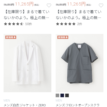
11,265
円
11,265
円
16,093円
16,093円
(税込)
(税込)
【在庫限り】まるで着てい
【在庫限り】まるで着てい
ないかのよう。極上の無重
ないかのよう。極上の無重
力体験を味わう次世代シリ
力体験を味わう次世代シリ
10件
2件
ーズ。
ーズ。
MEN
MEN
メンズ白衣:ジャケット・ZERO
メンズ:フロントオープンスクラ