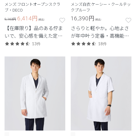
メンズ:フロントオープンスクラ
メンズ白衣:ケーシー・クールテッ
ブ・DECO
クプルーフ
6,414
円
16,390
円
9,163円
(税込)
(税込)
【在庫限り】品のある佇ま
さらりと軽やか。心地よさ
いで、安心感を備えた定番
が年中叶う定番・高機能シ
シリーズ。
リーズ。
13件
18件