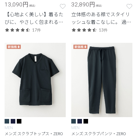
13,090
円
32,890
円
(税込)
(税込)
【心地よく美しい】着るた
立体感のある襟でスタイリ
びに、やさしく包まれる上
ッシュな着こなしに。 過去
質感。ストレッチ性で快適
の人気モデルが復刻。
17件
13件
な定番シリーズ「LUXE(リ
ュクス)」。
MEN
MEN
メンズ:スクラブトップス・ZERO
メンズ:スクラブパンツ・ZERO