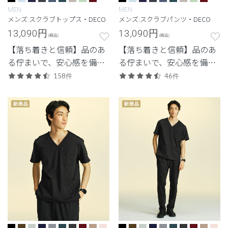
MEN
MEN
メンズ:スクラブトップス・DECO
メンズ:スクラブパンツ・DECO
13,090
円
13,090
円
(税込)
(税込)
【落ち着きと信頼】品のあ
【落ち着きと信頼】品のあ
る佇まいで、安心感を備え
る佇まいで、安心感を備え
た定番シリーズ。
た定番シリーズ。
158件
46件