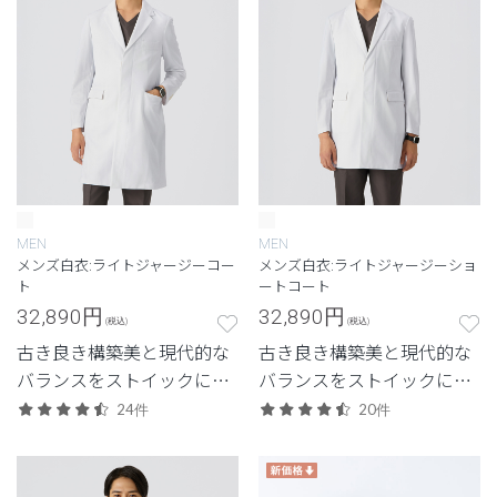
MEN
MEN
メンズ白衣:ライトジャージーコー
メンズ白衣:ライトジャージーショ
ト
ートコート
32,890
円
32,890
円
(税込)
(税込)
古き良き構築美と現代的な
古き良き構築美と現代的な
バランスをストイックに追
バランスをストイックに追
求した、クラシコにしか生
求した、クラシコにしか生
24件
20件
み出せない白衣。新素材
み出せない白衣。新素材
「ライトジャージー」のメ
「ライトジャージー」のメ
ンズドクターコート。
ンズショートコート。