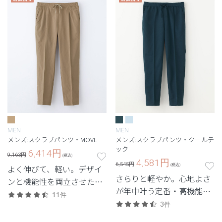
年メンズモデル。
MEN
MEN
メンズ:スクラブパンツ・MOVE
メンズ:スクラブパンツ・クールテ
ック
6,414
円
9,163円
(税込)
4,581
円
6,545円
(税込)
よく伸びて、軽い。デザイ
さらりと軽やか。心地よさ
ンと機能性を両立させた定
が年中叶う定番・高機能シ
番・高機能モデル。
11件
リーズ。
3件