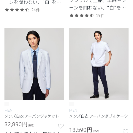
ーンを問わない、"白"を追
ーンを問わない、"白"を追
求したクラシコの定番モデ
24件
求したクラシコの定番モデ
ル。
19件
ル。
MEN
MEN
メンズ白衣:アーバンジャケット
メンズ白衣:アーバンダブルケーシ
ー
32,890
円
(税込)
18,590
円
(税込)