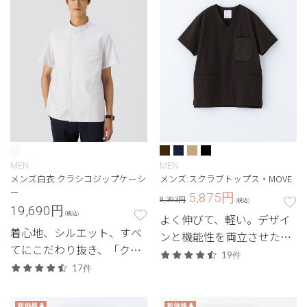
MEN
MEN
メンズ白衣:クラシコジップケーシ
メンズ:スクラブトップス・MOVE
ー
5,875
円
8,393円
(税込)
19,690
円
(税込)
よく伸びて、軽い。デザイ
着心地、シルエット、すべ
ンと機能性を両立させた定
てにこだわり抜き、「クラ
番・高機能モデル。
19件
シコ」の名を許されたケー
17件
シー白衣。進化を重ねるシ
グネチャーシリーズの2023