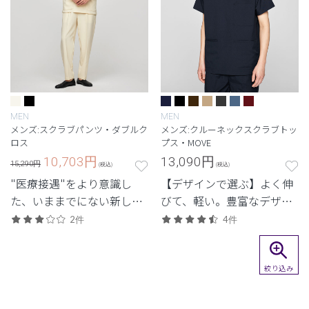
MEN
MEN
メンズ:スクラブパンツ・ダブルク
メンズ:クルーネックスクラブトッ
ロス
プス・MOVE
10,703
円
13,090
円
15,290円
(税込)
(税込)
"医療接遇"をより意識し
【デザインで選ぶ】よく伸
た、いままでにない新しい
びて、軽い。豊富なデザイ
ユニフォーム。
ンから選べる、動きやすさ
2件
4件
と佇まいを備えた高機能モ
デル。
絞り込み