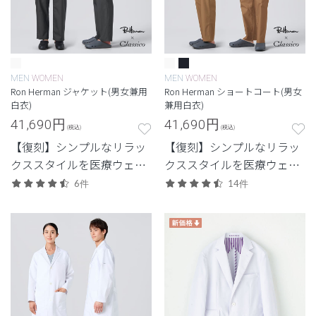
MEN
WOMEN
MEN
WOMEN
Ron Herman ジャケット(男女兼用
Ron Herman ショートコート(男女
白衣)
兼用白衣)
41,690
円
41,690
円
(税込)
(税込)
【復刻】シンプルなリラッ
【復刻】シンプルなリラッ
クススタイルを医療ウェア
クススタイルを医療ウェア
に落とし込んだロンハーマ
に落とし込んだロンハーマ
6件
14件
ンとのコレクション。 カジ
ンとのコレクション。立っ
ュアルさと品格を両立させ
ても座っても美しい丈感の
たジャケット白衣。
ショートコート。