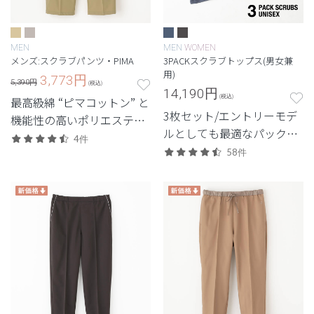
MEN
MEN
WOMEN
メンズ:スクラブパンツ・PIMA
3PACKスクラブトップス(男女兼
用)
3,773
円
5,390円
(税込)
14,190
円
(税込)
最高級綿 “ピマコットン” と
3枚セット/エントリーモデ
機能性の高いポリエステル
ルとしても最適なパックシ
を混成した新素材スクラブ
4件
リーズ。
パンツ
58件