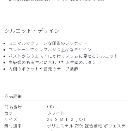
です。
商品：
C07メンズ白衣:アーバンジャケット/白/XXL
役に立った
0
シルエット・デザイン
ミニマルでクリーンな印象のジャケット
ワントーンでシンプルかつ上品なデザイン
2026-04-21
バストからウエストにかけてスリムに見せるシルエット
ご購入者様
高級感のある生地に合わせた水牛調のボタン
購入確認済み
内側のポケットや首元のテープ装飾
年齢:
20代
身長:
166-170cm
体重:
61-65kg
サイズ感
小さめ
大きめ
ストレッチ感
よく伸びる
伸びない
快適に着ることができています。洗濯やクリーニングには少
商品詳細
し出しにくいかもしれません
商品番号
C07
商品：
C07メンズ白衣:アーバンジャケット/白/M
カラー
ホワイト
サイズ
XS, S, M, L, XL, XXL
役に立った
0
素材混率
ポリエステル 79% 複合繊維(ポリエステ