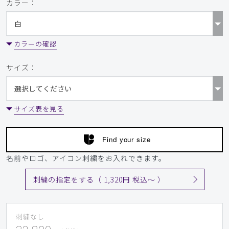
ご購入者様
カラー：
購入確認済み
年齢:
60代
身長:
156-160cm
体重:
45kg以下
とても良かったです
カラーの確認
プレゼントにさせていただきました。サイズ感も質感も良く
サイズ：
喜んでもらえてこれにして良かったです。
商品：
C07メンズ白衣:アーバンジャケット/白/L
サイズ表を見る
役に立った
0
Find your size
​1
​2
​3
​4
​5
​6
名前やロゴ、アイコン刺繍をお入れできます。
​7
​8
刺繍の指定をする（ 1,320円 税込〜 ）
刺繍なし