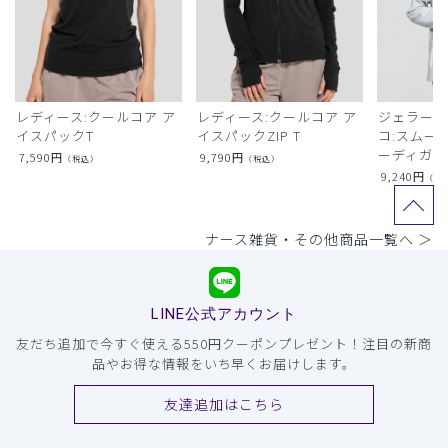
レディース:クールコア ア
レディース:クールコア ア
ジェラート
イスパックT
イスパックZIP T
コ:スムー
ーディガン
7,590
円
9,790
円
（税込）
（税込）
9,240
円
（税
ナース雑貨・その他商品一覧へ ＞
LINE公式アカウント
友だち追加で今すぐ使える550円クーポンプレゼント！注目の新商
品やお得な情報をいち早くお届けします。
友達追加はこちら