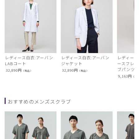
レディース白衣:アーバン
レディース白衣:アーバン
レディース
LABコート
ジャケット
ースフレア
ブパンツ)
32,890
円
32,890
円
（税込）
（税込）
9,163
円
（税
おすすめのメンズスクラブ