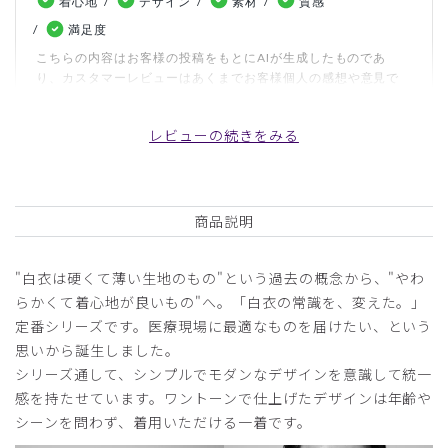
着心地
デザイン
素材
質感
満足度
こちらの内容はお客様の投稿をもとにAIが生成したものであ
り、カスタマーレビューはあくまでお客様個人の感想や意見で
す。本サイトの公式な見解を示すものではありません。
レビューの続きをみる
日付順 ↓
評価順
いいね数順
写真・動画付き順
詳細フィルター
商品説明
2026-05-23
"白衣は硬くて薄い生地のもの"という過去の概念から、"やわ
ヘブン様
らかくて着心地が良いもの"へ。「白衣の常識を、変えた。」
購入確認済み
定番シリーズです。医療現場に最適なものを届けたい、という
年齢:
50代
身長:
181-185cm
体重:
81-85kg
思いから誕生しました。
シリーズ通して、シンプルでモダンなデザインを意識して統一
サイズ感
小さめ
大きめ
ストレッチ感
よく伸びる
伸びない
感を持たせています。ワントーンで仕上げたデザインは年齢や
厚さ
とても薄い
厚い
シーンを問わず、着用いただける一着です。
看護師さん達からカッコいいと評判でした。