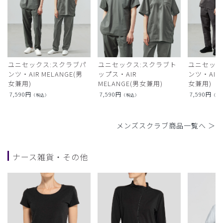
ユニセックス:スクラブパ
ユニセックス:スクラブト
ユニセック
ンツ・AIR MELANGE(男
ップス・AIR
ンツ・AIR L
女兼用)
MELANGE(男女兼用)
女兼用)
7,590
円
7,590
円
7,590
円
（税込）
（税込）
（税
メンズスクラブ商品一覧へ ＞
ナース雑貨・その他