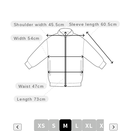
Sleeve length
60.5cm
Shoulder width
45.5cm
Width
54cm
Waist
47cm
Length
73cm
XS
S
M
L
XL
XXL