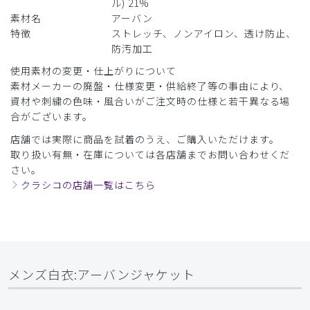
ル) 21%
素材名
アーバン
特徴
ストレッチ、ノンアイロン、透け防止、
防汚加工
2025-09-17
タオカ様
使用素材の変更・仕上がりについて
購入確認済み
素材メーカーの廃盤・仕様変更・供給終了等の事由により、
資材や刺繍の色味・風合いがご注文時の仕様と若干異なる場
年齢:
50代
身長:
171-175cm
体重:
66-70kg
合がございます。
タオカ
店舗では実際に商品を試着のうえ、ご購入いただけます。
174cm70kg、Mサイズを購入
取り扱い有無・在庫については各店舗までお問い合わせくだ
丁度良いサイズ、スリムなシルエットに満足しているほか、
さい。
伸縮性のある素材は着心地も良い
クラシコの店舗一覧はこちら
商品：
C07メンズ白衣:アーバンジャケット/白/M
役に立った
0
メンズ白衣:アーバンジャケット
2025-09-03