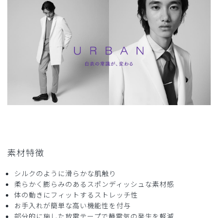
商品：
C07メンズ白衣:アーバンジャケット/白/XXL
役に立った
0
2026-04-30
グッツ様
購入確認済み
年齢:
50代
身長:
176-180cm
体重:
86kg以上
サイズ感
小さめ
大きめ
ストレッチ感
よく伸びる
伸びない
厚さ
とても薄い
厚い
素材特徴
着心地が良い
シルクのように滑らかな肌触り
これまで海外製のジャケットを試用していましたが、質感が
柔らかく膨らみのあるスポンディッシュな素材感
固く、特に腕周りと背中にストレスがありました。このアー
体の動きにフィットするストレッチ性
バンジャケットはこれらを解消してくれています。もし可能
お手入れが簡単な高い機能性を付与
であればサイズ展開をさらに広げて（大きめ）いただきたい
部分的に施した放電テープで静電気の発生を軽減