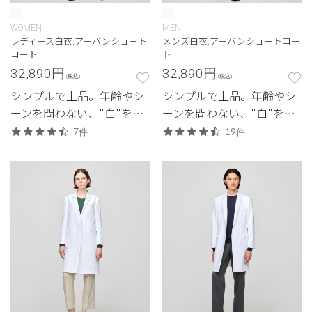
WOMEN
MEN
レディース白衣:アーバンショート
メンズ白衣:アーバンショートコー
コート
ト
32,890
円
32,890
円
(税込)
(税込)
シンプルで上品。年齢やシ
シンプルで上品。年齢やシ
ーンを問わない、"白"を追
ーンを問わない、"白"を追
求したクラシコの定番モデ
求したクラシコの定番モデ
7件
19件
ル。
ル。