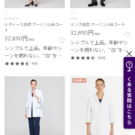
WOMEN
MEN
レディース白衣:アーバンLABコー
メンズ白衣:アーバンLABコート
ト
32,890
円
(税込)
32,890
円
(税込)
シンプルで上品。年齢やシ
シンプルで上品。年齢やシ
ーンを問わない、"白"を追
ーンを問わない、"白"を追
求したクラシコの定番モデ
24件
求したクラシコの定番モデ
9件
ル。
ル。
よくある質問はこちら