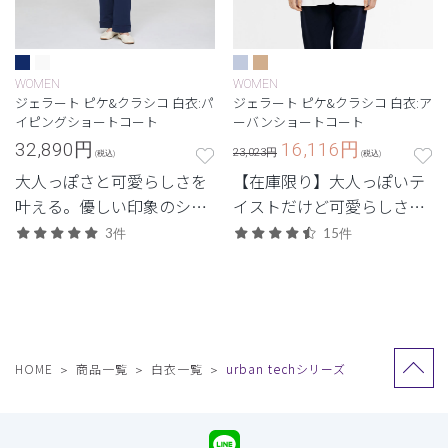
WOMEN
WOMEN
ジェラート ピケ&クラシコ 白衣:パ
ジェラート ピケ&クラシコ 白衣:ア
イピングショートコート
ーバンショートコート
32,890
円
16,116
円
23,023円
(税込)
(税込)
大人っぽさと可愛らしさを
【在庫限り】大人っぽいテ
叶える。優しい印象のショ
イストだけど可愛らしさも
ートコート。
ひと匙。裏地の花柄がポイ
3件
15件
ント。
HOME
商品一覧
白衣一覧
urban techシリーズ