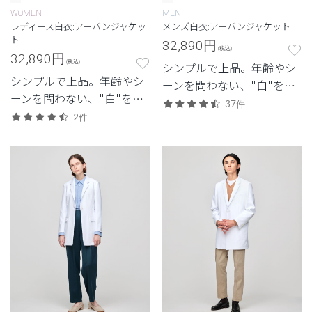
WOMEN
MEN
レディース白衣:アーバンジャケッ
メンズ白衣:アーバンジャケット
ト
32,890
円
(税込)
32,890
円
(税込)
シンプルで上品。年齢やシ
シンプルで上品。年齢やシ
ーンを問わない、"白"を追
ーンを問わない、"白"を追
求したクラシコの定番モデ
37件
求したクラシコの定番モデ
2件
ル。
ル。