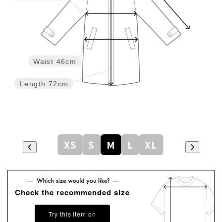
Waist
46cm
Length
72cm
XS
S
M
L
XL
Check the recommended size
Try this item on