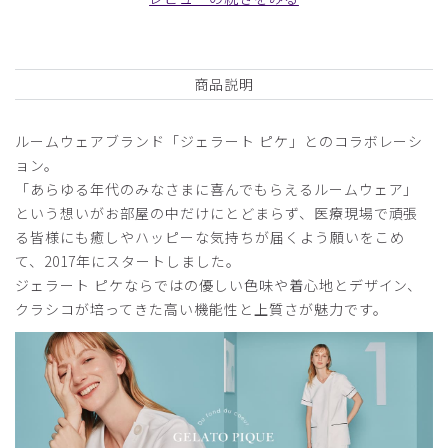
商品：
S21ジェラート ピケ&クラシコ 白衣:パイピング
ショートコート/ネイビー/M
商品説明
役に立った
0
ルームウェアブランド「ジェラート ピケ」とのコラボレーシ
ョン。
2025-04-08
「あらゆる年代のみなさまに喜んでもらえるルームウェア」
にこ様
という想いがお部屋の中だけにとどまらず、医療現場で頑張
購入確認済み
る皆様にも癒しやハッピーな気持ちが届くよう願いをこめ
年齢:
30代
身長:
150cm以下
体重:
46-50kg
て、2017年にスタートしました。
ジェラピケ白衣
ジェラート ピケならではの優しい色味や着心地とデザイン、
クラシコが培ってきた高い機能性と上質さが魅力です。
生地がしっかりしていて
型崩れしにくい！羽織るだけで高級感もでてとても気に入り
ました！
商品：
S21ジェラート ピケ&クラシコ 白衣:パイピング
ショートコート/ネイビー/M