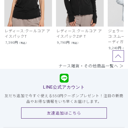
レディース:クールコア ア
レディース:クールコア ア
ジェラート
イスパックT
イスパックZIP T
コ:スムー
ーディガン
7,590
円
9,790
円
（税込）
（税込）
9,240
円
（税
ナース雑貨・その他商品一覧へ ＞
LINE公式アカウント
友だち追加で今すぐ使える550円クーポンプレゼント！注目の新商
品やお得な情報をいち早くお届けします。
友達追加はこちら