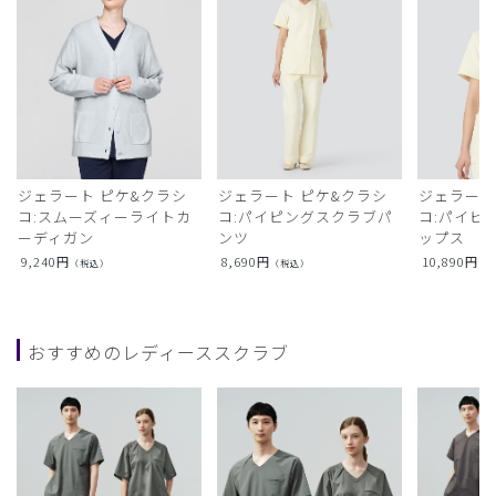
ジェラート ピケ&クラシ
ジェラート ピケ&クラシ
ジェラート
コ:スムーズィーライトカ
コ:パイピングスクラブパ
コ:パイピ
ーディガン
ンツ
ップス
9,240
円
8,690
円
10,890
円
（税込）
（税込）
（
おすすめのレディーススクラブ