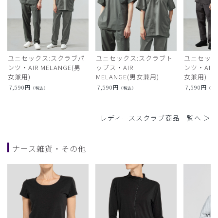
ユニセックス:スクラブパ
ユニセックス:スクラブト
ユニセック
ンツ・AIR MELANGE(男
ップス・AIR
ンツ・AIR L
女兼用)
MELANGE(男女兼用)
女兼用)
7,590
円
7,590
円
7,590
円
（税込）
（税込）
（税
レディーススクラブ商品一覧へ ＞
ナース雑貨・その他