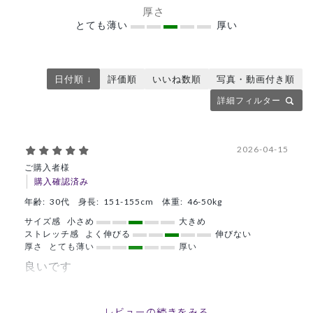
厚さ
とても薄い
厚い
日付順 ↓
評価順
いいね数順
写真・動画付き順
詳細フィルター
2026-04-15
ご購入者様
購入確認済み
年齢:
30代
身長:
151-155cm
体重:
46-50kg
サイズ感
小さめ
大きめ
ストレッチ感
よく伸びる
伸びない
厚さ
とても薄い
厚い
良いです
低身長なので、短めの白衣は扱いやすく良かったです。質感
もいいです。
レビューの続きをみる