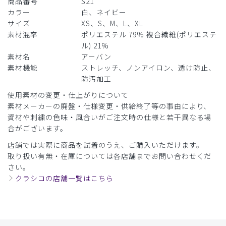
商品番号
S21
カラー
白、ネイビー
サイズ
XS、S、M、L、XL
素材混率
ポリエステル 79% 複合繊維(ポリエステ
ル) 21%
素材名
アーバン
素材機能
ストレッチ、ノンアイロン、透け防止、
防汚加工
使用素材の変更・仕上がりについて
素材メーカーの廃盤・仕様変更・供給終了等の事由により、
資材や刺繍の色味・風合いがご注文時の仕様と若干異なる場
合がございます。
店舗では実際に商品を試着のうえ、ご購入いただけます。
取り扱い有無・在庫については各店舗までお問い合わせくだ
さい。
クラシコの店舗一覧はこちら