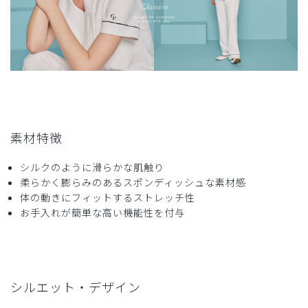
役に立った
2
2025-04-02
ご購入者様
購入確認済み
年齢:
20代
身長:
161-165cm
体重:
61-65kg
素材特徴
肩が少しキツイです。スクラブの袖も短めなので白衣を着る
とスクラブの袖が詰まったりまくれてしまうことがありま
シルクのように滑らかな肌触り
す。
柔らかく膨らみのあるスポンディッシュな素材感
その他は特に問題なく着れています。とても可愛いです。
体の動きにフィットするストレッチ性
お手入れが簡単な高い機能性を付与
商品：
S21ジェラート ピケ&クラシコ 白衣:パイピング
ショートコート/ネイビー/M
役に立った
3
シルエット・デザイン