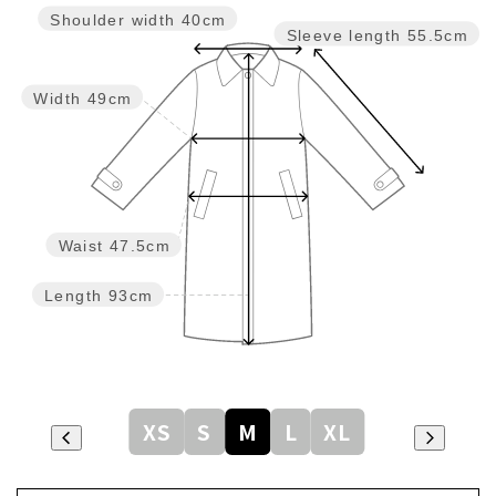
Shoulder width
40cm
Sleeve length
55.5cm
Width
49cm
Waist
47.5cm
Length
93cm
XS
S
M
L
XL