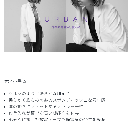
役に立った
0
2025-10-10
ご購入者様
購入確認済み
年齢:
70代
身長:
156-160cm
体重:
46-50kg
綺麗な白さを保ってます
以前、同じ型のものを購入しましたが、後ろのベントが裂け
素材特徴
てしまい、再度購入しました。
ゆったり目のサイズで、下半身太めの自分にも合っていま
シルクのように滑らかな肌触り
す。
柔らかく膨らみのあるスポンディッシュな素材感
長年使用しても生地の表面が毛羽立つことなく、シワにもな
体の動きにフィットするストレッチ性
りにくく、綺麗な状態でした。
お手入れが簡単な高い機能性を付与
商品：
M11レディース白衣:アーバンLABコート/白/M
部分的に施した放電テープで静電気の発生を軽減