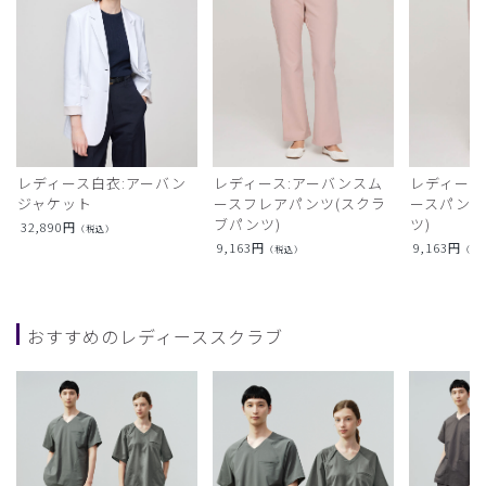
レディース白衣:アーバン
レディース:アーバンスム
レディース
ジャケット
ースフレアパンツ(スクラ
ースパンツ
ブパンツ)
ツ)
32,890
円
（税込）
9,163
円
9,163
円
（税込）
（税
おすすめのレディーススクラブ