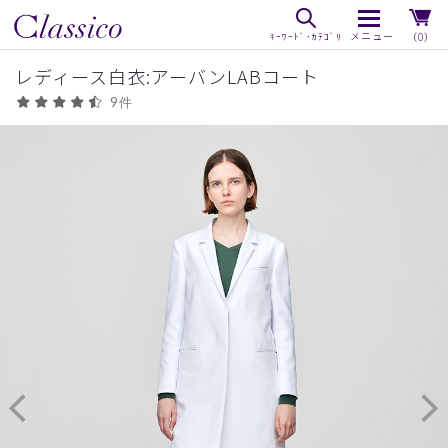
（0）
レディース白衣:アーバンLABコート
9件