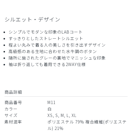
役に立った
0
シルエット・デザイン
2025-07-23
シンプルでモダンな印象のLABコート
M様
すっきりとしたストレートシルエット
購入確認済み
程よい丸みで着る人の美しさを引き出すデザイン
年齢:
50代
身長:
161-165cm
体重:
51-55kg
高級感のある生地に合わせた水牛調のボタン
随所に施されたグレーの裏地でマニッシュな印象
３つボタンの方がしっくりくるのと、少し生地があつけれど
袖は折り返しても着用できる2WAY仕様
シワになりにくく、高級な感じはあり
商品：
M11レディース白衣:アーバンLABコート/白/L
役に立った
0
商品詳細
商品番号
M11
カラー
白
​1
​2
サイズ
XS, S, M, L, XL
素材混率
ポリエステル 79% 複合繊維(ポリエステ
ル) 21%