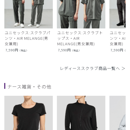
ユニセックス:スクラブパ
ユニセックス:スクラブト
ユニセック
ンツ・AIR MELANGE(男
ップス・AIR
ンツ・AIR L
女兼用)
MELANGE(男女兼用)
女兼用)
7,590
円
7,590
円
7,590
円
（税込）
（税込）
（税
レディーススクラブ商品一覧へ ＞
ナース雑貨・その他