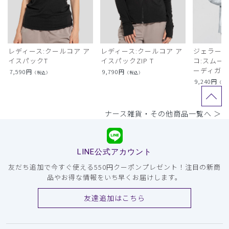
レディース:クールコア ア
レディース:クールコア ア
ジェラート
イスパックT
イスパックZIP T
コ:スムー
ーディガン
7,590
円
9,790
円
（税込）
（税込）
9,240
円
（税
ナース雑貨・その他商品一覧へ ＞
LINE公式アカウント
友だち追加で今すぐ使える550円クーポンプレゼント！注目の新商
品やお得な情報をいち早くお届けします。
友達追加はこちら