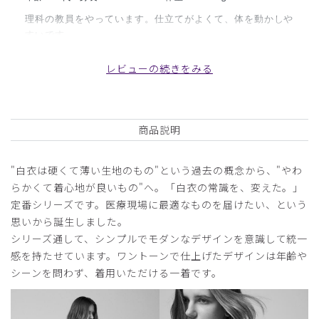
理科の教員をやっています。仕立てがよくて、体を動かしや
すいです。
商品：
M11レディース白衣:アーバンLABコート/白/XL
レビューの続きをみる
役に立った
0
商品説明
2025-12-01
"白衣は硬くて薄い生地のもの"という過去の概念から、"やわ
もりこ様
らかくて着心地が良いもの"へ。「白衣の常識を、変えた。」
購入確認済み
定番シリーズです。医療現場に最適なものを届けたい、という
年齢:
40代
身長:
151-155cm
体重:
46-50kg
思いから誕生しました。
よかった
シリーズ通して、シンプルでモダンなデザインを意識して統一
かっこいいです
感を持たせています。ワントーンで仕上げたデザインは年齢や
生地もいいので
シーンを問わず、着用いただける一着です。
また注文したいです
商品：
M11レディース白衣:アーバンLABコート/白/M