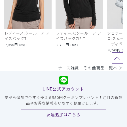
レディース:クールコア ア
レディース:クールコア ア
ジェラート
イスパックT
イスパックZIP T
コ:スムー
ーディガン
7,590
円
9,790
円
（税込）
（税込）
9,240
円
（税
ナース雑貨・その他商品一覧へ ＞
LINE公式アカウント
友だち追加で今すぐ使える550円クーポンプレゼント！注目の新商
品やお得な情報をいち早くお届けします。
友達追加はこちら