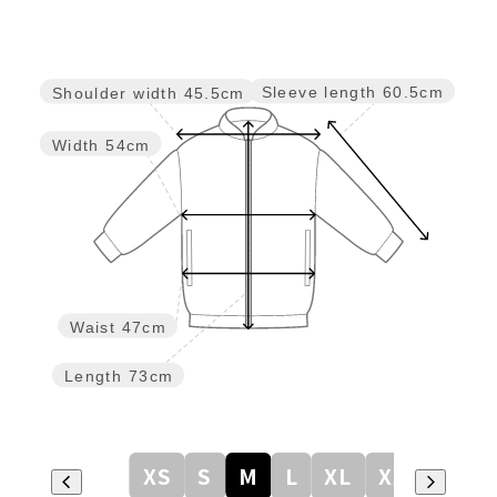
Sleeve length
60.5cm
Shoulder width
45.5cm
Width
54cm
Waist
47cm
Length
73cm
XS
S
M
L
XL
XXL