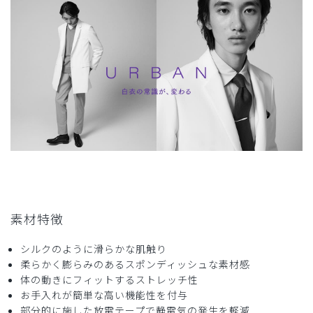
商品：
C07メンズ白衣:アーバンジャケット/白/XXL
役に立った
0
2026-04-30
グッツ様
購入確認済み
年齢:
50代
身長:
176-180cm
体重:
86kg以上
サイズ感
小さめ
大きめ
ストレッチ感
よく伸びる
伸びない
厚さ
とても薄い
厚い
素材特徴
着心地が良い
シルクのように滑らかな肌触り
これまで海外製のジャケットを試用していましたが、質感が
柔らかく膨らみのあるスポンディッシュな素材感
固く、特に腕周りと背中にストレスがありました。このアー
体の動きにフィットするストレッチ性
バンジャケットはこれらを解消してくれています。もし可能
お手入れが簡単な高い機能性を付与
であればサイズ展開をさらに広げて（大きめ）いただきたい
部分的に施した放電テープで静電気の発生を軽減