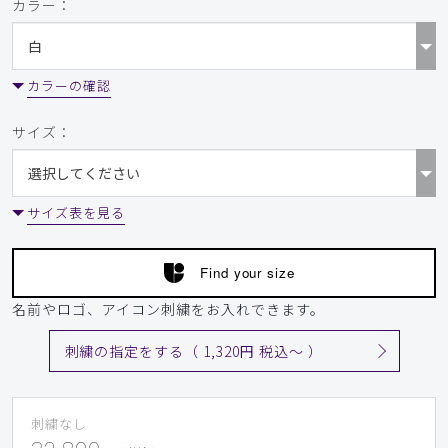
ご購入者様
カラー：
購入確認済み
年齢:
60代
身長:
156-160cm
体重:
45kg以下
とても良かったです
カラーの確認
プレゼントにさせていただきました。サイズ感も質感も良く
サイズ：
喜んでもらえてこれにして良かったです。
商品：
C07メンズ白衣:アーバンジャケット/白/L
サイズ表を見る
役に立った
0
Find your size
​1
​2
​3
​4
​5
​6
名前やロゴ、アイコン刺繍をお入れできます。
​7
​8
刺繍の指定をする（ 1,320円 税込〜 ）
刺繍なし