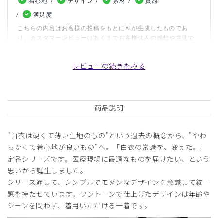
着心地
デザイン
素材
質感
満足度
こちらの内容はお客様の投稿をもとにAIが生成したものであ
り、カスタマーレビューはあくまでお客様個人の感想や意見で
す。本サイトの公式な見解を示すものではありません。
レビューの続きをみる
日付順 ↓
評価順
いいね数順
写真・動画付き順
詳細フィルター
商品説明
2026-05-23
"白衣は硬くて薄い生地のもの"という過去の概念から、"やわ
ヘブン様
らかくて着心地が良いもの"へ。「白衣の常識を、変えた。」
購入確認済み
定番シリーズです。医療現場に最適なものを届けたい、という
年齢:
50代
身長:
181-185cm
体重:
81-85kg
思いから誕生しました。
シリーズ通して、シンプルでモダンなデザインを意識して統一
サイズ感
小さめ
大きめ
ストレッチ感
よく伸びる
伸びない
感を持たせています。ワントーンで仕上げたデザインは年齢や
厚さ
とても薄い
厚い
シーンを問わず、着用いただける一着です。
看護師さん達からカッコいいと評判でした。