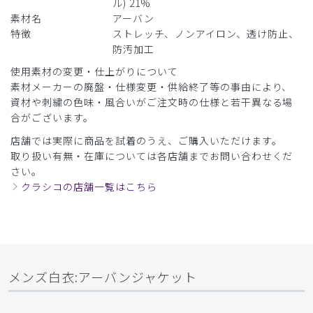
ル) 21%
素材名
アーバン
特徴
ストレッチ、ノンアイロン、透け防止、
防汚加工
2025-09-17
タオカ様
使用素材の変更・仕上がりについて
購入確認済み
素材メーカーの廃盤・仕様変更・供給終了等の事由により、
資材や刺繍の色味・風合いがご注文時の仕様と若干異なる場
年齢:
50代
身長:
171-175cm
体重:
66-70kg
合がございます。
タオカ
店舗では実際に商品を試着のうえ、ご購入いただけます。
174cm70kg、Mサイズを購入
取り扱い有無・在庫については各店舗までお問い合わせくだ
丁度良いサイズ、スリムなシルエットに満足しているほか、
さい。
伸縮性のある素材は着心地も良い
クラシコの店舗一覧はこちら
商品：
C07メンズ白衣:アーバンジャケット/白/M
役に立った
0
メンズ白衣:アーバンジャケット
2025-09-03