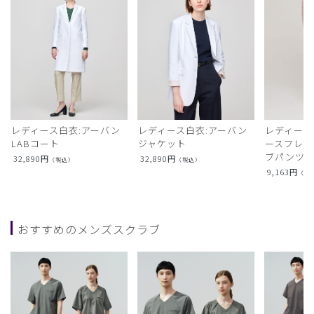
レディース白衣:アーバン
レディース白衣:アーバン
レディース
LABコート
ジャケット
ースフレア
ブパンツ)
32,890
円
32,890
円
（税込）
（税込）
9,163
円
（税
おすすめのメンズスクラブ