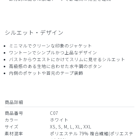
です。
商品：
C07メンズ白衣:アーバンジャケット/白/XXL
役に立った
0
シルエット・デザイン
ミニマルでクリーンな印象のジャケット
ワントーンでシンプルかつ上品なデザイン
2026-04-21
バストからウエストにかけてスリムに見せるシルエット
ご購入者様
高級感のある生地に合わせた水牛調のボタン
購入確認済み
内側のポケットや首元のテープ装飾
年齢:
20代
身長:
166-170cm
体重:
61-65kg
サイズ感
小さめ
大きめ
ストレッチ感
よく伸びる
伸びない
快適に着ることができています。洗濯やクリーニングには少
商品詳細
し出しにくいかもしれません
商品番号
C07
商品：
C07メンズ白衣:アーバンジャケット/白/M
カラー
ホワイト
サイズ
XS, S, M, L, XL, XXL
役に立った
0
素材混率
ポリエステル 79% 複合繊維(ポリエステ