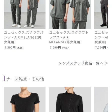
ユニセックス:スクラブパ
ユニセックス:スクラブト
ユニセック
ンツ・AIR MELANGE(男
ップス・AIR
ンツ・AIR L
女兼用)
MELANGE(男女兼用)
女兼用)
7,590
円
7,590
円
7,590
円
（税込）
（税込）
（税
メンズスクラブ商品一覧へ ＞
ナース雑貨・その他