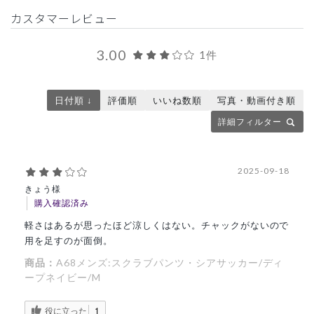
カスタマーレビュー
3.00
1件
日付順 ↓
評価順
いいね数順
写真・動画付き順
詳細フィルター
2025-09-18
きょう様
購入確認済み
軽さはあるが思ったほど涼しくはない。チャックがないので
用を足すのが面倒。
商品：
A68メンズ:スクラブパンツ・シアサッカー/ディ
ープネイビー/M
役に立った
1