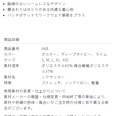
脇線のないシームレスなデザイン
腰まわりはゆとりのある快適な着心地
パッチポケットでワークウェア要素をプラス
商品詳細
商品番号
A68
カラー
ボルドー、ディープネイビー、ライム
サイズ
S, M, L, XL, XXL
素材混率
ポリエステル63% 複合繊維ポリエステ
ル37%
素材名
シアサッカー
特徴
ストレッチ、ノンアイロン、軽量
使用素材の変更・仕上がりについて
素材メーカーの廃盤・仕様変更・供給終了等の事由により、
資材や刺繍の色味・風合いがご注文時の仕様と若干異なる場
合がございます。