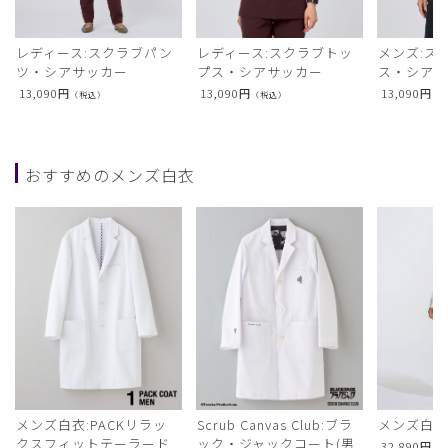
レディース:スクラブパン
レディース:スクラブトッ
メンズ:ス
ツ・シアサッカー
プス・シアサッカー
ス・シア
13,090
円
13,090
円
13,090
円
（税込）
（税込）
（
おすすめのメンズ白衣
メンズ白衣:PACKリラッ
Scrub Canvas Club:ブラ
メンズ白衣
クスフィットテーラード
ック・ジャックコート(男
32,890
円
（