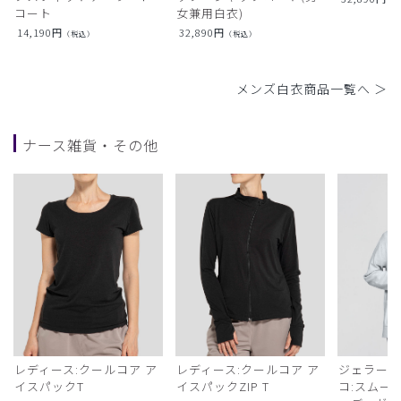
コート
女兼用白衣)
14,190
円
32,890
円
（税込）
（税込）
メンズ白衣商品一覧へ ＞
ナース雑貨・その他
レディース:クールコア ア
レディース:クールコア ア
ジェラート
イスパックT
イスパックZIP T
コ:スムー