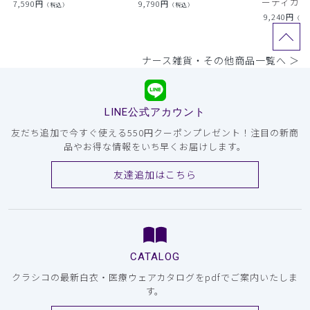
ーディガン
7,590
円
9,790
円
（税込）
（税込）
9,240
円
（税
ナース雑貨・その他商品一覧へ ＞
LINE公式アカウント
友だち追加で今すぐ使える550円クーポンプレゼント！注目の新商
品やお得な情報をいち早くお届けします。
友達追加はこちら
CATALOG
クラシコの最新白衣・医療ウェアカタログをpdfでご案内いたしま
す。