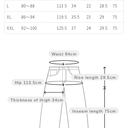
L
80～88
113.5
34
22
28.5
75
XL
86～94
119.5
35.5
23
29
75
XXL
92～100
125.5
37
24
29.5
75
Waist
84cm
Rise length
28.5cm
Hip
113.5cm
Thickness of thigh
34cm
Inseam length
75cm