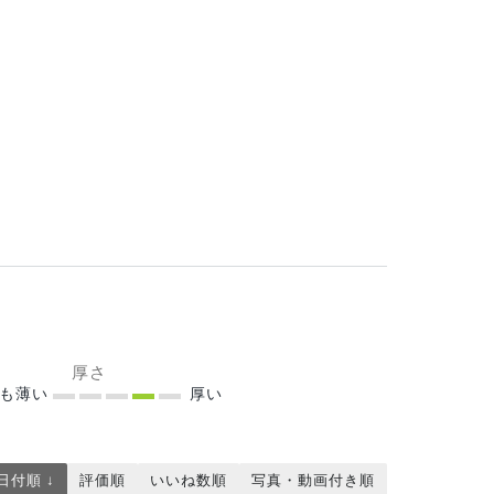
厚さ
ても薄い
厚い
日付順 ↓
評価順
いいね数順
写真・動画付き順