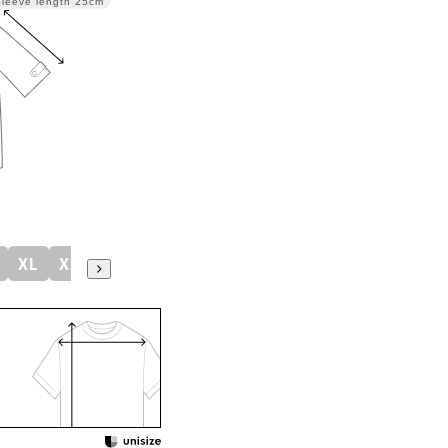
Sleeve length
25cm
XL
XXL