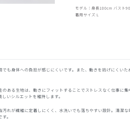
サイド
モデル：身長180cm バスト90
着用サイズ:L
用でも身体への負担が感じにくいです。また、動きを妨げにくいた
性のある生地は、動きにフィットすることでストレスなく仕事に集
美しいシルエットを維持します。
脂汚れが繊維に定着しにくく、水洗いでも落ちやすい設計。清潔な
です。