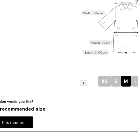
Width
55cm
Waist
49cm
Length
90cm
XS
S
M
L
 recommended size
y this item on