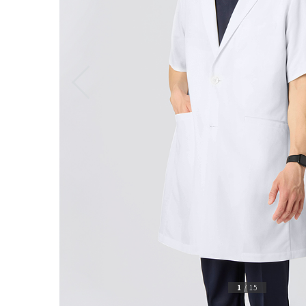
1
/
15