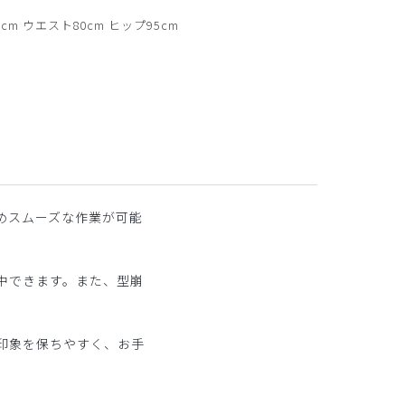
バック
cm ウエスト80cm ヒップ95cm
めスムーズな作業が可能
中できます。また、型崩
印象を保ちやすく、お手