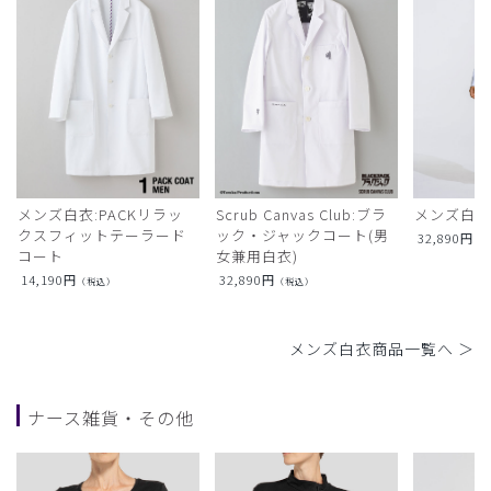
メンズ白衣:PACKリラッ
Scrub Canvas Club:ブラ
メンズ白衣
クスフィットテーラード
ック・ジャックコート(男
32,890
円
（
コート
女兼用白衣)
14,190
円
32,890
円
（税込）
（税込）
メンズ白衣商品一覧へ ＞
ナース雑貨・その他