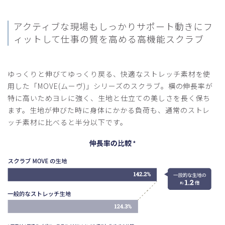
役に立った
0
アクティブな現場もしっかりサポート
動きにフ
ィットして仕事の質を高める高機能スクラブ
2025-09-18
ご購入者様
ゆっくりと伸びてゆっくり戻る、快適なストレッチ素材を使
購入確認済み
用した「MOVE(ムーヴ)」シリーズのスクラブ。横の伸長率が
年齢:
40代
身長:
166-170cm
体重:
71-75kg
特に高いためヨレに強く、生地と仕立ての美しさを長く保ち
ます。生地が伸びた時に身体にかかる負荷も、通常のストレ
今回、初めてクラシコの商品を購入しましたが、着心地は最
ッチ素材に比べると半分以下です。
高です。ただ、胸ポケットによくスマホを入れるのですが、
その際は何か違和感があります。後、洗濯した際に石鹸カス
みたいなのが、つく事が多くそこが気になります。
商品：
A31メンズ:スクラブトップス・MOVE/ディープ
ネイビー/M
役に立った
0