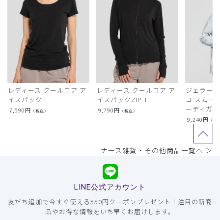
レディース:クールコア ア
レディース:クールコア ア
ジェラート
イスパックT
イスパックZIP T
コ:スムー
ーディガン
7,590
円
9,790
円
（税込）
（税込）
9,240
円
（税
ナース雑貨・その他商品一覧へ ＞
LINE公式アカウント
友だち追加で今すぐ使える550円クーポンプレゼント！注目の新商
品やお得な情報をいち早くお届けします。