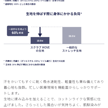
2025-09-14
あああ様
購入確認済み
年齢:
30代
身長:
166-170cm
体重:
56-60kg
めちゃくちゃいい
軽くて着心地も良く、快適に仕事ができます。
商品：
A31メンズ:スクラブトップス・MOVE/ディープ
ネイビー/M
役に立った
0
汗をかいてもすぐに乾く吸水速乾性、軽量性も兼ね備えており
2025-08-22
着心地も抜群。忙しい医療現場を機能面からしっかりサポー
Shun様
トします。
購入確認済み
生地に揉み込みを加えることで、コットンライクな質感に仕
年齢:
40代
身長:
161-165cm
体重:
56-60kg
上げました。さらっとした風合いが気持ちよく、肌馴染みが