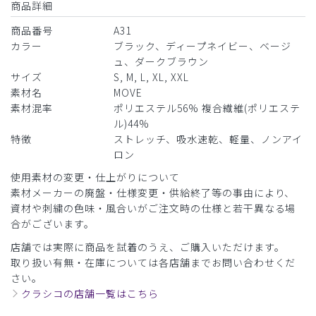
商品詳細
商品番号
A31
カラー
ブラック、ディープネイビー、ベージ
ュ、ダークブラウン
サイズ
S, M, L, XL, XXL
素材名
MOVE
素材混率
ポリエステル56% 複合繊維(ポリエステ
ル)44%
特徴
ストレッチ、吸水速乾、軽量、ノンアイ
ロン
使用素材の変更・仕上がりについて
素材メーカーの廃盤・仕様変更・供給終了等の事由により、
資材や刺繍の色味・風合いがご注文時の仕様と若干異なる場
合がございます。
店舗では実際に商品を試着のうえ、ご購入いただけます。
取り扱い有無・在庫については各店舗までお問い合わせくだ
さい。
クラシコの店舗一覧はこちら