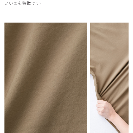
軽くて通気性抜群、動作を妨げない優秀スクラブ
いいのも特徴です。
お店で試着し、着ていないような軽さに感動しました。自身
でのクリニックの内装や雰囲気を再確認してからネットで注
文させていただきました。汗をかいても想像以上に通気性が
よく、色味から汗染みを心配していたのですが、全く問題な
し、動きに添った伸縮性や、軽さ、デザインパーフェクトス
クラブです。
商品：
A31メンズ:スクラブトップス・MOVE/ベージ
ュ/M
役に立った
0
​1
​2
​3
​4