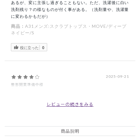
あるが、変に主張し過ぎることもない。ただ、洗濯後に白い
洗剤残り？の様なものが付く事がある。（洗剤量や、洗濯量
に変わるかもだが）
商品：
A31メンズ:スクラブトップス・MOVE/ディープ
ネイビー/S
役に立った
0
2025-09-21
整形開業準備中様
購入確認済み
年齢:
40代
身長:
176-180cm
体重:
81-85kg
レビューの続きをみる
質感、サイズ感良かったです。ポケットの感じは他になく、
素敵でした。
商品：
A31メンズ:スクラブトップス・MOVE/ダークブ
商品説明
ラウン/L