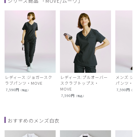
シリーズ商品 「MOVE/ムーヴ」
レディース:ジョガースク
レディース:プルオーバー
メンズ:ジ
ラブパンツ・MOVE
スクラブトップス・
パンツ・M
MOVE
7,590
円
7,590
円
（税込）
（税
7,590
円
（税込）
おすすめのメンズ白衣