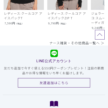
レディース:クールコア ア
レディース:クールコア ア
ジェラート
イスパックT
イスパックZIP T
コ:スムー
ーディガン
7,590
円
9,790
円
（税込）
（税込）
9,240
円
（税
ナース雑貨・その他商品一覧へ ＞
LINE公式アカウント
友だち追加で今すぐ使える550円クーポンプレゼント！注目の新商
品やお得な情報をいち早くお届けします。
友達追加はこちら