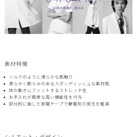
で、また白のパンツの種類などが増えるといいなと思いま
す。
商品：
A40メンズ:アーバンスクラブパンツ/白/M
役に立った
1
2024-07-26
素材特徴
ご購入者様
購入確認済み
シルクのように滑らかな肌触り
柔らかく膨らみのあるスポンディッシュな素材感
年齢:
50代
身長:
171-175cm
体重:
66-70kg
体の動きにフィットするストレッチ性
肌触り、通気性、伸縮性、見た目の光沢感全てベスト。
お手入れが簡単な高い機能性を付与
ウエスト周りのゴム仕様もフィット感抜群で疲れない。
部分的に施した放電テープで静電気の発生を軽減
洗濯の乾きもスピーディ。
定番で作り続けてほしい。
商品：
A40メンズ:アーバンスクラブパンツ/白/M
シルエット・デザイン