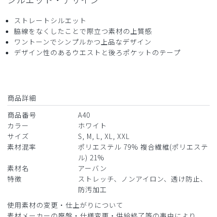
役に立った
0
ストレートシルエット
脇線をなくしたことで際立つ素材の上質感
ワントーンでシンプルかつ上品なデザイン
デザイン性のあるウエストと後ろポケットのテープ
2024-06-27
ご購入者様
購入確認済み
年齢:
40代
身長:
166-170cm
体重:
66-70kg
商品詳細
良かったです。紐タイプ以外にもベルトタイプもあると良い
商品番号
A40
です。
カラー
ホワイト
商品：
A40メンズ:アーバンスクラブパンツ/白/M
サイズ
S, M, L, XL, XXL
素材混率
ポリエステル 79% 複合繊維(ポリエステ
役に立った
0
ル) 21%
素材名
アーバン
特徴
ストレッチ、ノンアイロン、透け防止、
防汚加工
​1
​2
使用素材の変更・仕上がりについて
素材メーカーの廃盤・仕様変更・供給終了等の事由により、