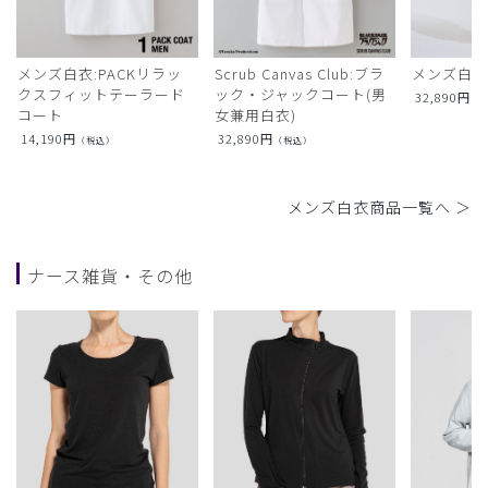
メンズ白衣:PACKリラッ
Scrub Canvas Club:ブラ
メンズ白衣
クスフィットテーラード
ック・ジャックコート(男
32,890
円
（
コート
女兼用白衣)
14,190
円
32,890
円
（税込）
（税込）
メンズ白衣商品一覧へ ＞
ナース雑貨・その他