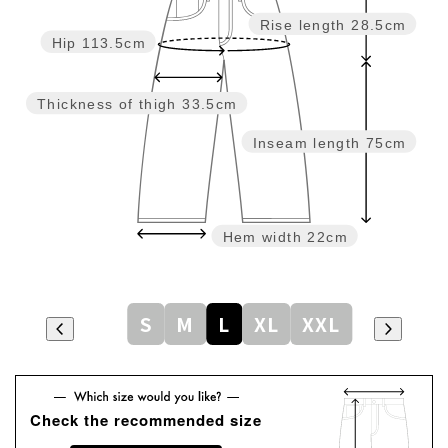
Rise length
28.5cm
Hip
113.5cm
Thickness of thigh
33.5cm
Inseam length
75cm
Hem width
22cm
S
M
L
XL
XXL
Check the recommended size