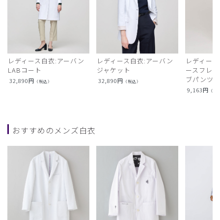
レディース白衣:アーバン
レディース白衣:アーバン
レディース
LABコート
ジャケット
ースフレア
ブパンツ)
32,890
円
32,890
円
（税込）
（税込）
9,163
円
（税
おすすめのメンズ白衣