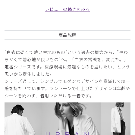
の白衣を着て小用を済まそうとすると、少々アクロバティッ
レビューの続きをみる
クになるのですが、このパンツだと、更にサーカスのような
姿勢になります。
商品：
A40メンズ:アーバンスクラブパンツ/白/S
商品説明
役に立った
1
"白衣は硬くて薄い生地のもの"という過去の概念から、"やわ
らかくて着心地が良いもの"へ。「白衣の常識を、変えた。」
定番シリーズです。医療現場に最適なものを届けたい、という
2024-10-03
思いから誕生しました。
内科医様
シリーズ通して、シンプルでモダンなデザインを意識して統一
購入確認済み
感を持たせています。ワントーンで仕上げたデザインは年齢や
年齢:
40代
身長:
171-175cm
体重:
71-75kg
シーンを問わず、着用いただける一着です。
白のパンツ
白のパンツをこれまで何着か購入し、久しぶりに購入した
が、選択肢が無かったことと、届いた商品も以前よりライン
がすっきりしておらず、ただゆったりしているだけでした。
パンツのラインの綺麗さやスッキリさが気に入っていたの