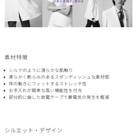
ご購入者様
購入確認済み
年齢:
50代
身長:
161-165cm
体重:
61-65kg
気にとても気にいってて、2枚も購入しました
商品：
A39メンズ:アーバンスクラブトップス/白/M
素材特徴
役に立った
0
シルクのように滑らかな肌触り
柔らかく膨らみのあるスポンディッシュな素材感
体の動きにフィットするストレッチ性
2024-09-05
お手入れが簡単な高い機能性を付与
ラッキーパパ様
部分的に施した放電テープで静電気の発生を軽減
購入確認済み
年齢:
60代
身長:
176-180cm
体重:
86kg以上
着心地がたいへんよかったです。サイズもピッタリでした。
商品：
A39メンズ:アーバンスクラブトップス/白/XL
シルエット・デザイン