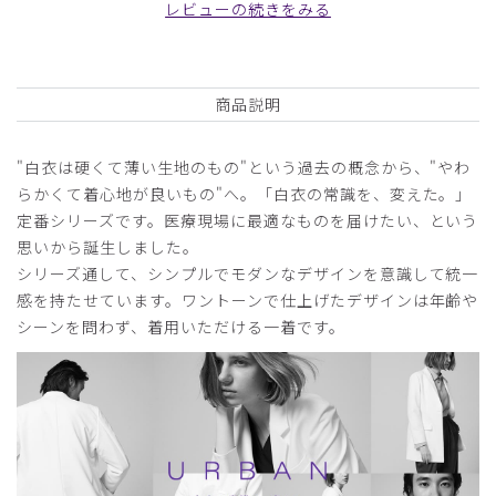
レビューの続きをみる
役に立った
0
商品説明
2025-09-12
"白衣は硬くて薄い生地のもの"という過去の概念から、"やわ
j様
らかくて着心地が良いもの"へ。「白衣の常識を、変えた。」
購入確認済み
定番シリーズです。医療現場に最適なものを届けたい、という
年齢:
40代
身長:
171-175cm
体重:
61-65kg
思いから誕生しました。
j
シリーズ通して、シンプルでモダンなデザインを意識して統一
感を持たせています。ワントーンで仕上げたデザインは年齢や
着心地が良いです。大切に来たいと思います。
シーンを問わず、着用いただける一着です。
商品：
A39メンズ:アーバンスクラブトップス/白/S
役に立った
0
2024-09-16