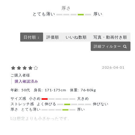
厚さ
とても薄い
厚い
日付順 ↓
評価順
いいね数順
写真・動画付き順
詳細フィルター
2026-04-01
ご購入者様
購入確認済み
年齢:
50代
身長:
171-175cm
体重:
76-80kg
サイズ感
小さめ
大きめ
ストレッチ感
よく伸びる
伸びない
厚さ
とても薄い
厚い
Lは想定よりも小さかったです。
XXLでゆとりがある感じだ丁度いい
商品：
A39メンズ:アーバンスクラブトップス/白/L