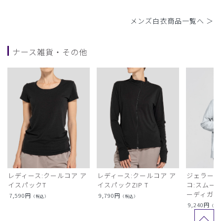
メンズ白衣商品一覧へ ＞
ナース雑貨・その他
レディース:クールコア ア
レディース:クールコア ア
ジェラート
イスパックT
イスパックZIP T
コ:スムー
ーディガン
7,590
円
9,790
円
（税込）
（税込）
9,240
円
（税