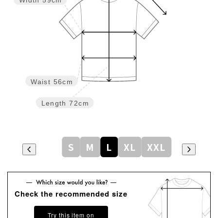
Width
59cm
Waist
56cm
Length
72cm
S
M
L
XL
XXL
Check the recommended size
Try this item on