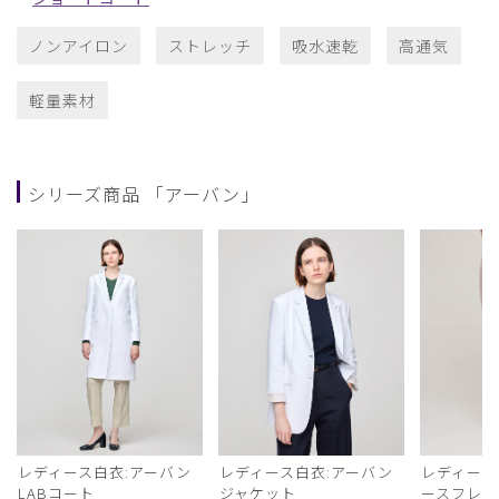
ノンアイロン
ストレッチ
吸水速乾
高通気
軽量素材
シリーズ商品 「アーバン」
レディース白衣:アーバン
レディース白衣:アーバン
レディース
LABコート
ジャケット
ースフレア