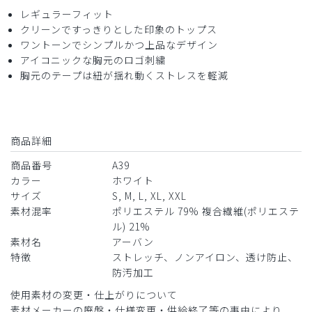
役に立った
0
レギュラーフィット
クリーンですっきりとした印象のトップス
ワントーンでシンプルかつ上品なデザイン
アイコニックな胸元のロゴ刺繍
2024-07-10
胸元のテープは紐が揺れ動くストレスを軽減
まもる様
購入確認済み
年齢:
40代
身長:
166-170cm
体重:
51-55kg
商品詳細
とても満足しています。
機会があればリピートしたいです。
商品番号
A39
カラー
ホワイト
商品：
A39メンズ:アーバンスクラブトップス/白/S
サイズ
S, M, L, XL, XXL
素材混率
ポリエステル 79% 複合繊維(ポリエステ
役に立った
0
ル) 21%
素材名
アーバン
特徴
ストレッチ、ノンアイロン、透け防止、
​1
​2
防汚加工
使用素材の変更・仕上がりについて
素材メーカーの廃盤・仕様変更・供給終了等の事由により、