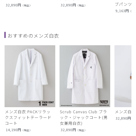
ブパンツ)
32,890
円
32,890
円
（税込）
（税込）
9,163
円
（税
おすすめのメンズ白衣
メンズ白衣:PACKリラッ
Scrub Canvas Club:ブラ
メンズ白衣
クスフィットテーラード
ック・ジャックコート(男
32,890
円
（
コート
女兼用白衣)
14,190
円
32,890
円
（税込）
（税込）