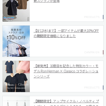
新スクラブが登場
【8/12(水)まで】一部アイテムが最大10%OFF
の期間限定価格になりました
【新発売】10度目を記念した特別カラー・モ
デル Ron Herman × Classico コラボレーショ
ンシリーズ
【期間限定】アップサイクル・ノベルティ プ