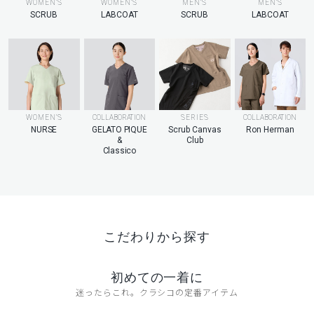
MEN’S
WOMEN’S
WOMEN’S
MEN’S
LABCOAT
SCRUB
LABCOAT
SCRUB
WOMEN’S
COLLABORATION
SERIES
COLLABORATION
NURSE
GELATO PIQUE
Scrub Canvas
Ron Herman
&
Club
Classico
こだわりから探す
初めての一着に
迷ったらこれ。クラシコの定番アイテム