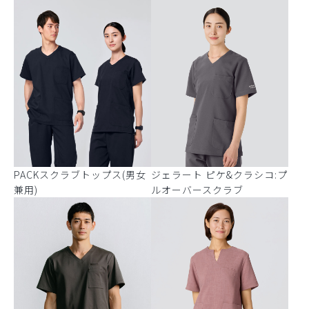
PACKスクラブトップス(男女
ジェラート ピケ&クラシコ:プ
兼用)
ルオーバースクラブ