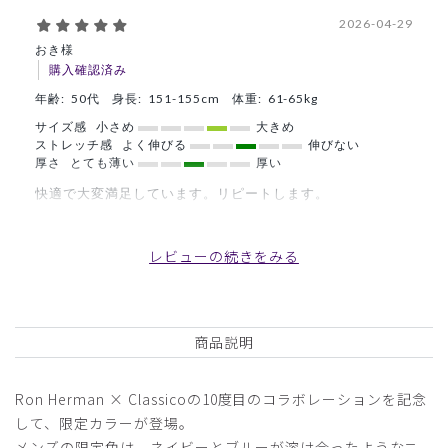
2026-04-29
おき様
購入確認済み
年齢:
50代
身長:
151-155cm
体重:
61-65kg
サイズ感
小さめ
大きめ
ストレッチ感
よく伸びる
伸びない
厚さ
とても薄い
厚い
快適で大変満足しています。リピートします。
商品：
R28メンズ:Ron Herman スクラブパンツ/ライト
グレー/M
レビューの続きをみる
役に立った
0
商品説明
2026-04-24
Ron Herman × Classicoの10度目のコラボレーションを記念
ご購入者様
して、限定カラーが登場。
購入確認済み
メンズの限定色は、ネイビーとブルーが溶け合ったようなニ