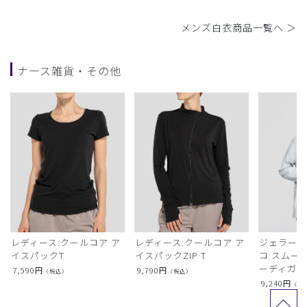
メンズ白衣商品一覧へ ＞
ナース雑貨・その他
レディース:クールコア ア
レディース:クールコア ア
ジェラート
イスパックT
イスパックZIP T
コ:スムー
ーディガン
7,590
円
9,790
円
（税込）
（税込）
9,240
円
（税