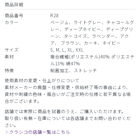
商品詳細
ロンハーマンスクラブ ディープネイビー
大変スタイリッシュで着心地も良く気に入ってくれました。
商品番号
R28
178センチ痩せ型で
カラー
ベージュ、ライトグレー、チャコールグ
上はM、下はLでちょうどいい感じでした。
レー、ディープネイビー、ディープグリ
店舗で買ってサイズを確かめてから後日刺繍を郵送でお願い
ーン、ターコイズ、ラベンダー、アク
しました。
ア、 ブラウン、カーキ、ネイビー
対応も迅速できちんとしてくださったので安心です。また追
サイズ
S, M, L, XL, XXL
加で購入したいと考えています。
素材
複合繊維(ポリエステル)40% ポリエステ
商品：
R28メンズ:Ron Herman スクラブパンツ/ディー
ル13% 綿47%
プネイビー/L
特徴
制菌加工、ストレッチ
使用素材の変更・仕上がりについて
役に立った
0
素材メーカーの廃盤・仕様変更・供給終了等の事由により、
資材や刺繍の色味・風合いがご注文時の仕様と若干異なる場
合がございます。
​1
​2
​3
店舗では実際に商品を試着のうえ、ご購入いただけます。
取り扱い有無・在庫については各店舗までお問い合わせくだ
さい。
クラシコの店舗一覧はこちら