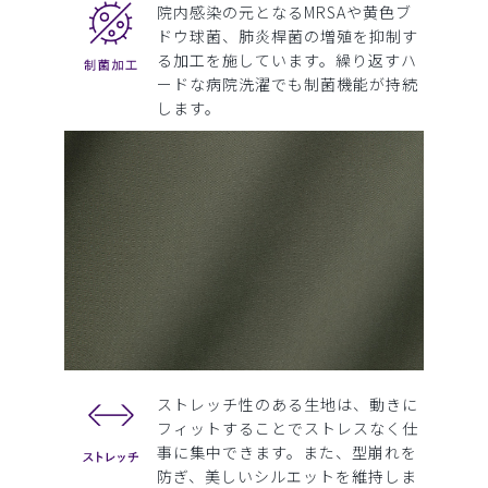
院内感染の元となるMRSAや黄色ブ
ドウ球菌、肺炎桿菌の増殖を抑制す
る加工を施しています。繰り返すハ
ードな病院洗濯でも制菌機能が持続
します。
ストレッチ性のある生地は、動きに
フィットすることでストレスなく仕
事に集中できます。また、型崩れを
防ぎ、美しいシルエットを維持しま