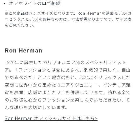
レディースMを着用していましたが、太ってしまい書い直す
オフホワイトのロゴ刺繍
こととしました。
※この商品はメンズサイズとなります。Ron Hermanの過去モデル(ユ
採寸から判断すると、メンズのSが良いと判断し、購入しま
ニセックスモデル)をお持ちの方は、寸法が異なりますので、サイズ表
した。
をご覧ください。
サイズはちょうどよく、さっそく愛用しています。
レディースは脇にファスナーですが、メンズはファスナーで
はなく前に紐なので、調節もしやすくて良いです。
Ron Herman
商品：
R28メンズ:Ron Herman スクラブパンツ/チャコ
ールグレー/S
1976年に誕生したカリフォルニア発のスペシャリティスト
ア。「ファッションとは愛にあふれ、刺激的で楽しく、自由
役に立った
0
であるべきだ」という理念のもと、心地よくリラックスした
空間に世界中から集めたウエアやジュエリー、インテリア雑
貨を展開、店舗によりカフェも併設しています。訪れる全て
のお客様に心からファッションを楽しんでいただきたい、そ
2024-09-18
んな想いを大切にしています。
ダーマツ様
購入確認済み
Ron Herman オフィシャルサイトはこちら>
年齢:
50代
身長:
176-180cm
体重:
61-65kg
ロンハーマン スクラブについて