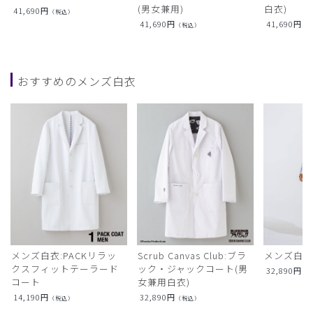
(男女兼用)
白衣)
41,690
円
（税込）
41,690
円
41,690
円
（税込）
（
おすすめのメンズ白衣
メンズ白衣:PACKリラッ
Scrub Canvas Club:ブラ
メンズ白衣
クスフィットテーラード
ック・ジャックコート(男
32,890
円
（
コート
女兼用白衣)
14,190
円
32,890
円
（税込）
（税込）