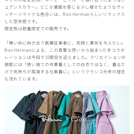
年齢:
40代
身長:
166-170cm
体重:
61-65kg
ュアンスカラー。どこか潮風を感じる少し褪せたようなヴィ
サイズ感
小さめ
大きめ
ンテージライクな色合いは、Ron Hermanらしいリラックス
ストレッチ感
よく伸びる
伸びない
した空気感です。
厚さ
とても薄い
厚い
限定色は数量限定での販売です。
サイズは大きめ。以前購入したMOVEのSサイズを参考にL
サイズを勧められたが、さすがに大きすぎると思いワンサイ
「尊い命に向き合う医療従事者に、笑顔と勇気を与えたい」
ズ落としてMサイズを注文したところ、それでも大きすぎて
Ron Hermanによる、この真摯な想いから始まった本コラボ
返品を余儀なくされた。作りはワイドで生地感は厚め（ゴワ
レーションは今回で10度目を迎えました。クリエイションの
ゴワする感じ）で安っぽさはない。概ね予想通りで気に入っ
根底には「使い捨ての作業着としての白衣ではなく、着るだ
ています。
けで気持ちが高揚する仕事着に」というクラシコ元来の理念
商品：
R28メンズ:Ron Herman スクラブパンツ/ディー
も流れています。
プネイビー/S
役に立った
0
2025-08-29
かず様