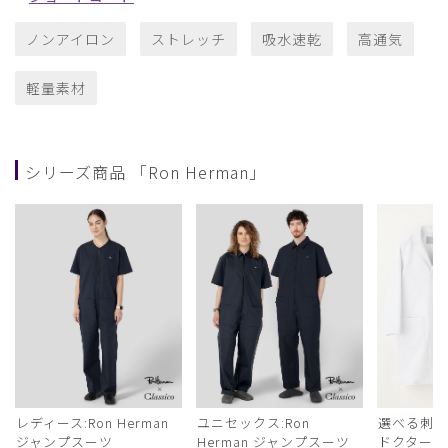
ノンアイロン
ストレッチ
吸水速乾
高通気
軽量素材
シリーズ商品 「Ron Herman」
レディース:Ron Herman
ユニセックス:Ron
選べる刺繍:R
ジャンプスーツ
Herman ジャンプスーツ
ドクターコ