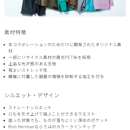
購入確認済み
年齢:
40代
身長:
166-170cm
体重:
56-60kg
リピートしています
ロンハーマンの新作が発売される度に購入しています。今後
素材特徴
も宜しくお願いします。
商品：
R28メンズ:Ron Herman スクラブパンツ/ディー
本コラボレーションのためだけに開発されたオリジナル素
プネイビー/S
材
一部にリサイクル素材の再生PET糸を採用
上品な光沢感のある生地
役に立った
0
程よいストレッチ性
繊維に付着した細菌の増殖を抑制する加工を付与
2024-10-14
シルエット・デザイン
あっき様
購入確認済み
ストレートシルエット
年齢:
40代
身長:
161-165cm
体重:
56-60kg
ひもを引き上げて結ぶことができるウエスト
座った状態でも、ものが落ちにくい深めのポケット
体型が変わり、書い直しました。
Ron Hermanならではのカラーラインナップ