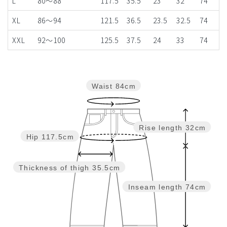
L
80～88
117.5
35.5
23
32
74
XL
86～94
121.5
36.5
23.5
32.5
74
XXL
92～100
125.5
37.5
24
33
74
Waist
84cm
Rise length
32cm
Hip
117.5cm
Thickness of thigh
35.5cm
Inseam length
74cm