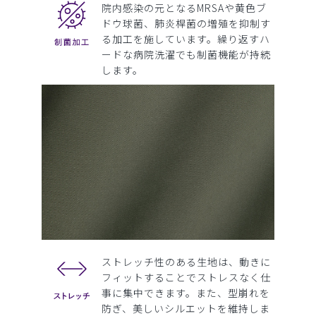
院内感染の元となるMRSAや黄色ブ
ドウ球菌、肺炎桿菌の増殖を抑制す
る加工を施しています。繰り返すハ
ードな病院洗濯でも制菌機能が持続
します。
ストレッチ性のある生地は、動きに
フィットすることでストレスなく仕
事に集中できます。また、型崩れを
防ぎ、美しいシルエットを維持しま