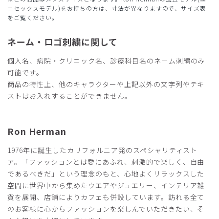
ープネイビー/XXL
ニセックスモデル)をお持ちの方は、寸法が異なりますので、サイズ表
をご覧ください。
役に立った
0
ネーム・ロゴ刺繍に関して
個人名、病院・クリニック名、診療科目名のネーム刺繍のみ
可能です。
2026-04-22
商品の特性上、他のキャラクターや上記以外の文字列やテキ
ご購入者様
購入確認済み
ストはお入れすることができません。
年齢:
50代
身長:
181-185cm
体重:
71-75kg
サイズ感
小さめ
大きめ
Ron Herman
ストレッチ感
よく伸びる
伸びない
厚さ
とても薄い
厚い
1976年に誕生したカリフォルニア発のスペシャリティスト
歯科医院で使用しています。
ア。「ファッションとは愛にあふれ、刺激的で楽しく、自由
生地の質感や色彩に満足しています。
であるべきだ」という理念のもと、心地よくリラックスした
商品：
R27メンズ:Ron Herman スクラブトップス/カー
空間に世界中から集めたウエアやジュエリー、インテリア雑
キ/XL
貨を展開、店舗によりカフェも併設しています。訪れる全て
のお客様に心からファッションを楽しんでいただきたい、そ
役に立った
0