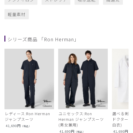
軽量素材
シリーズ商品 「Ron Herman」
レディース:Ron Herman
ユニセックス:Ron
選べる刺繍:R
ジャンプスーツ
Herman ジャンプスーツ
ドクターコ
(男女兼用)
白衣)
41,690
円
（税込）
41,690
円
41,690
円
（税込）
（