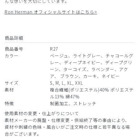
んな想いを大切にしています。
Ron Herman オフィシャルサイトはこちら>
2026-04-15
カクカク様
商品詳細
購入確認済み
商品番号
R27
年齢:
50代
身長:
151-155cm
体重:
66-70kg
カラー
ベージュ、ライトグレー、チャコールグ
サイズ感
小さめ
大きめ
レー、ディープネイビー、ディープグリ
ストレッチ感
よく伸びる
伸びない
ーン、ターコイズ、ラベンダー、アク
厚さ
とても薄い
厚い
ア、 ブラウン、カーキ、ネイビー
ロンハーマンのスクラブ 、気に入りました。
サイズ
S, M, L, XL, XXL
商品：
R27メンズ:Ron Herman スクラブトップス/ライ
素材
複合繊維(ポリエステル)40% ポリエステ
トグレー/M
ル13% 綿47%
特徴
制菌加工、ストレッチ
役に立った
0
使用素材の変更・仕上がりについて
素材メーカーの廃盤・仕様変更・供給終了等の事由により、
資材や刺繍の色味・風合いがご注文時の仕様と若干異なる場
​1
​2
​3
​4
​5
​6
合がございます。