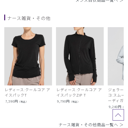
メンズ白衣商品一覧へ ＞
ナース雑貨・その他
レディース:クールコア ア
レディース:クールコア ア
ジェラート
イスパックT
イスパックZIP T
コ:スムー
ーディガン
7,590
円
9,790
円
（税込）
（税込）
9,240
円
（税
ナース雑貨・その他商品一覧へ ＞