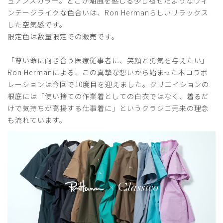
ュアンスカラー。どこか潮風を感じる少し褪せたようなヴィ
厚さ
とても薄い
厚い
ンテージライクな色合いは、Ron Hermanらしいリラックス
すっきりと洗練された感じでとてもよかったです
した空気感です。
商品：
R27メンズ:Ron Herman スクラブトップス/ディ
限定色は数量限定での販売です。
ープネイビー/M
「尊い命に向き合う医療従事者に、笑顔と勇気を与えたい」
役に立った
0
Ron Hermanによる、この真摯な想いから始まった本コラボ
レーションは今回で10度目を迎えました。クリエイションの
根底には「使い捨ての作業着としての白衣ではなく、着るだ
けで気持ちが高揚する仕事着に」というクラシコ元来の理念
2026-05-03
も流れています。
ご購入者様
購入確認済み
年齢:
40代
身長:
176-180cm
体重:
81-85kg
サイズ感
小さめ
大きめ
ストレッチ感
よく伸びる
伸びない
厚さ
とても薄い
厚い
サイズを変えて購入しました。
ちょうどよかったです。