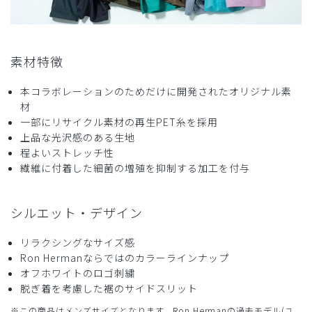
商品：
R27メンズ:Ron Herman スクラブトップス/ベー
ジュ/XL
役に立った
0
素材特徴
本コラボレーションのためだけに開発されたオリジナル素
材
2026-04-23
一部にリサイクル素材の再生PET糸を採用
オキ神様
上品な光沢感のある生地
購入確認済み
程よいストレッチ性
繊維に付着した細菌の増殖を抑制する加工を付与
年齢:
40代
身長:
176-180cm
体重:
76-80kg
サイズ感
小さめ
大きめ
ストレッチ感
よく伸びる
伸びない
シルエット・デザイン
厚さ
とても薄い
厚い
首が開きすぎで
リラクシングなサイズ感
モデルみたいな白人の方をイメージして着ると結構ガッカリ
Ron Hermanならではのカラーラインナップ
するかもです。生地もかなり厚い。
オフホワイトのロゴ刺繍
色はカッコいい。
脱ぎ着を考慮した裾のサイドスリット
商品：
R27メンズ:Ron Herman スクラブトップス/ディ
※この商品はメンズサイズとなります。Ron Hermanの過去モデル(ユ