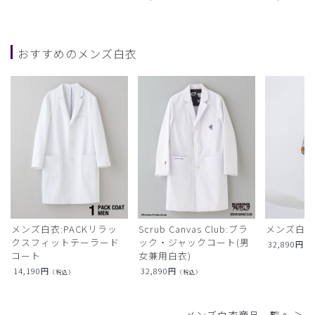
おすすめのメンズ白衣
メンズ白衣:PACKリラッ
Scrub Canvas Club:ブラ
メンズ白衣
クスフィットテーラード
ック・ジャックコート(男
32,890
円
（
コート
女兼用白衣)
14,190
円
32,890
円
（税込）
（税込）