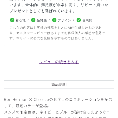
います。全体的に満足度が非常に高く、リピート買いや
プレゼントとしても選ばれています。
着心地
品質感
デザイン
色展開
こちらの内容はお客様の投稿をもとにAIが生成したものであ
り、カスタマーレビューはあくまでお客様個人の感想や意見で
す。本サイトの公式な見解を示すものではありません。
日付順 ↓
評価順
いいね数順
写真・動画付き順
レビューの続きをみる
詳細フィルター
2026-06-17
商品説明
りゃんつ様
購入確認済み
Ron Herman × Classicoの10度目のコラボレーションを記念
年齢:
50代
身長:
171-175cm
体重:
71-75kg
して、限定カラーが登場。
サイズ感
小さめ
大きめ
メンズの限定色は、ネイビーとブルーが溶け合ったようなニ
ストレッチ感
よく伸びる
伸びない