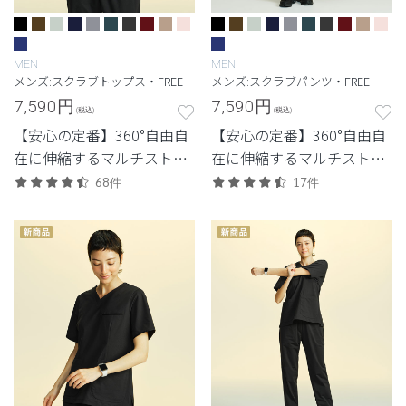
MEN
MEN
メンズ:スクラブトップス・FREE
メンズ:スクラブパンツ・FREE
7,590
円
7,590
円
(税込)
(税込)
【安心の定番】360°自由自
【安心の定番】360°自由自
在に伸縮するマルチストレ
在に伸縮するマルチストレ
ッチ素材を使用した定番・
ッチ素材を使用した定番・
68件
17件
高機能モデル。
高機能モデル。