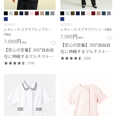
WOMEN
WOMEN
レディース:スクラブトップス・
レディース:スクラブパンツ・FREE
FREE
7,590
円
(税込)
7,590
円
(税込)
【安心の定番】360°自由自
【安心の定番】360°自由自
在に伸縮するマルチストレ
在に伸縮するマルチストレ
ッチ素材を使用した定番・
23件
ッチ素材を使用した定番・
77件
高機能モデル。
高機能モデル。