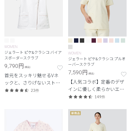
WOMEN
ジェラート ピケ&クラシコ:バイア
WOMEN
スボーダースクラブ
ジェラート ピケ&クラシコ:プルオ
ーバースクラブ
9,790
円
(税込)
7,590
円
首元をスッキリ魅せるVネ
(税込)
【人気コラボ】定番のデザ
ックと、さりげないストラ
インに優しく柔らかいエッ
イプ柄で好感度UP。
23件
センスをプラス。
149件