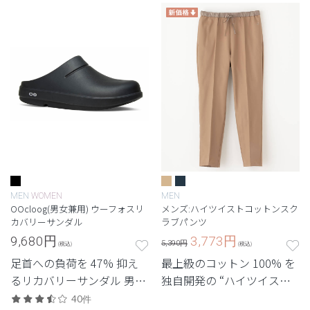
MEN
WOMEN
MEN
OOcloog(男女兼用) ウーフォスリ
メンズ:ハイツイストコットンスク
カバリーサンダル
ラブパンツ
9,680
円
3,773
円
5,390円
(税込)
(税込)
足首への負荷を 47% 抑え
最上級のコットン 100% を
るリカバリーサンダル 男女
独自開発の “ハイツイスト
兼用クロッグサンダルモデ
ファブリック” に。 着心地
40件