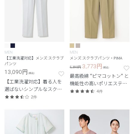
MEN
MEN
【工業洗濯対応】メンズ:スクラブ
メンズ:スクラブパンツ・PIMA
パンツ
3,773
円
5,390円
(税込)
13,090
円
(税込)
最高級綿 “ピマコットン” と
【工業洗濯対応】着る人を
機能性の高いポリエステル
選ばないシンプルなスクラ
を混成した新素材スクラブ
4件
ブパンツ
2件
パンツ