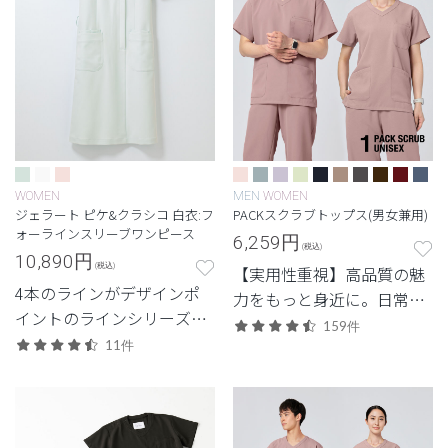
WOMEN
MEN
WOMEN
ジェラート ピケ&クラシコ 白衣:フ
PACKスクラブトップス(男女兼用)
ォーラインスリーブワンピース
6,259
円
(税込)
10,890
円
(税込)
【実用性重視】高品質の魅
4本のラインがデザインポ
力をもっと身近に。日常使
イントのラインシリーズワ
いしやすいエントリーモデ
159件
ンピース
11件
ル。