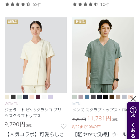
52件
10件
WOMEN
MEN
ジェラート ピケ&クラシコ:プリー
メンズ:スクラブトップス・TRO
ツスクラブトップス
11,781
円
13,090円
(税込)
9,790
円
8/12まで10%OFF
(税込)
【人気コラボ】可愛らしさ
【軽やかで洗練】ウールの