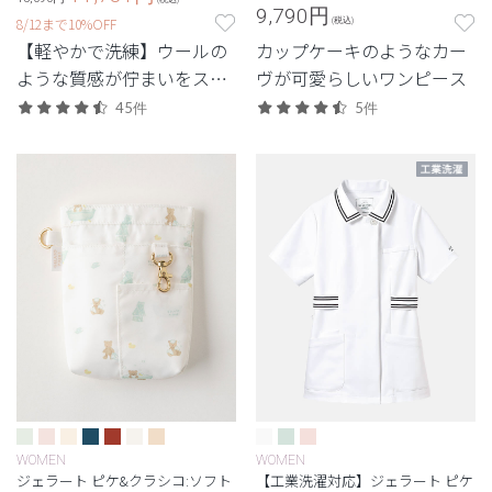
9,790
円
8/12まで10%OFF
(税込)
【軽やかで洗練】ウールの
カップケーキのようなカー
ような質感が佇まいをスマ
ヴが可愛らしいワンピース
ートに引き立てる定番シリ
45件
5件
ーズ。
WOMEN
WOMEN
ジェラート ピケ&クラシコ:ソフト
【工業洗濯対応】ジェラート ピケ