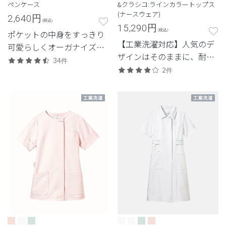
ペンケース
&クラシコ:ラインカラートップス
(ナースウェア)
2,640
円
(税込)
15,290
円
(税込)
ポケットの中身をすっきり
【工業洗濯対応】人気のデ
可愛らしくオーガナイズ。
ザインはそのままに、耐久
使いやすさもしっかりフォ
34件
性を兼ね備えたモデル
ローしたギフトでも人気の
2件
ナースペンケース。