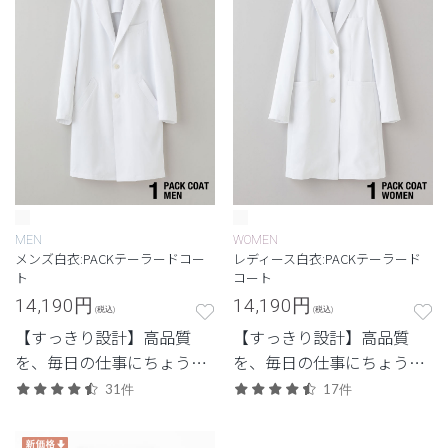
MEN
WOMEN
メンズ白衣:PACKテーラードコー
レディース白衣:PACKテーラード
ト
コート
14,190
円
14,190
円
(税込)
(税込)
【すっきり設計】高品質
【すっきり設計】高品質
を、毎日の仕事にちょうど
を、毎日の仕事にちょうど
よく。日常使いしやすいプ
よく。日常使いしやすいプ
31件
17件
ライスも魅力。
ライスも魅力。