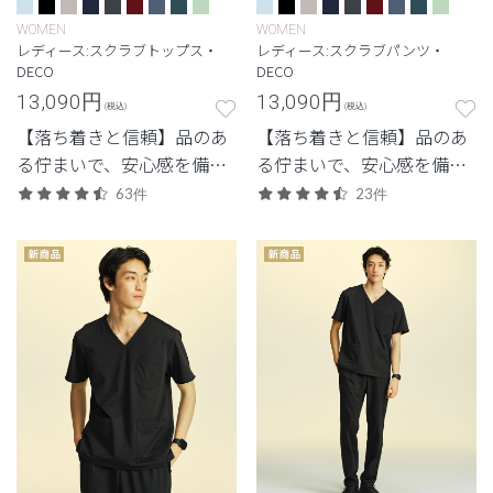
WOMEN
WOMEN
レディース:スクラブトップス・
レディース:スクラブパンツ・
DECO
DECO
13,090
円
13,090
円
(税込)
(税込)
【落ち着きと信頼】品のあ
【落ち着きと信頼】品のあ
る佇まいで、安心感を備え
る佇まいで、安心感を備え
た定番シリーズ。
た定番シリーズ。
63件
23件