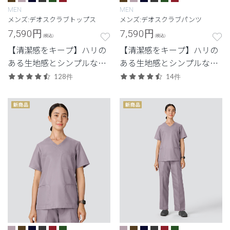
MEN
MEN
メンズ:デオスクラブトップス
メンズ:デオスクラブパンツ
7,590
円
7,590
円
(税込)
(税込)
【清潔感をキープ】ハリの
【清潔感をキープ】ハリの
ある生地感とシンプルなデ
ある生地感とシンプルなデ
ザイン。清潔感と快適さに
ザイン。清潔感と快適さに
128件
14件
配慮した定番・高機能モデ
配慮した定番・高機能モデ
ル。
ル。