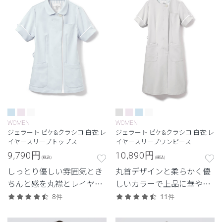
WOMEN
WOMEN
ジェラート ピケ&クラシコ 白衣:レ
ジェラート ピケ&クラシコ 白衣:レ
イヤースリーブトップス
イヤースリーブワンピース
9,790
円
10,890
円
(税込)
(税込)
しっとり優しい雰囲気とき
丸首デザインと柔らかく優
ちんと感を丸襟とレイヤー
しいカラーで上品に華や
カラーが演出。
ぐ。
8件
11件