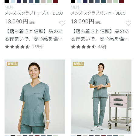
MEN
MEN
メンズ:スクラブトップス・DECO
メンズ:スクラブパンツ・DECO
13,090
円
13,090
円
(税込)
(税込)
【落ち着きと信頼】品のあ
【落ち着きと信頼】品のあ
る佇まいで、安心感を備え
る佇まいで、安心感を備え
た定番シリーズ。
た定番シリーズ。
158件
46件