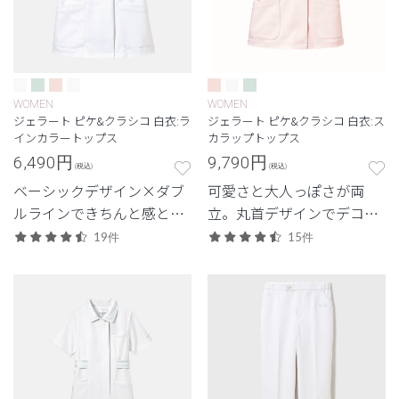
WOMEN
WOMEN
ジェラート ピケ&クラシコ 白衣:ラ
ジェラート ピケ&クラシコ 白衣:ス
インカラートップス
カラップトップス
6,490
円
9,790
円
(税込)
(税込)
ベーシックデザイン×ダブ
可愛さと大人っぽさが両
ルラインできちんと感と上
立。丸首デザインでデコル
品さを演出。
テも美しく。
19件
15件