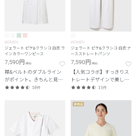
WOMEN
WOMEN
ジェラート ピケ&クラシコ 白衣:ラ
ジェラート ピケ&クラシコ 白衣:ナ
インカラーワンピース
ースストレートパンツ
7,590
円
7,590
円
(税込)
(税込)
襟&ベルトのダブルライン
【人気コラボ】すっきりス
がポイント。きちんと見え
トレートデザインで美しさ
で清潔感のある印象に。
と機能性を両立。
18件
15件