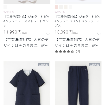
WOMEN
WOMEN
【工業洗濯対応】ジェラート ピケ
【工業洗濯対応】ジェラート ピケ
&クラシコ:ナースストレートパン
&クラシコ:プリントスクラブトッ
ツ
プス
11,990
円
13,090
円
(税込)
(税込)
【工業洗濯対応】人気のデ
【工業洗濯対応】人気のデ
ザインはそのままに、耐久
ザインはそのままに、耐久
性を兼ね備えたモデル
性を兼ね備えたモデル
2件