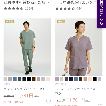
よくある質問はこちら
と利便性を兼ね備えた持っ
ような質感が佇まいをスマ
ておきたいジップタイプ。
ートに引き立てる定番シリ
111件
44件
ーズ。
MEN
WOMEN
メンズ:スクラブパンツ・TRO
レディース:スクラブトップス・
TRO
11,781
円
13,090円
(税込)
11,781
円
13,090円
8/12まで10%OFF
(税込)