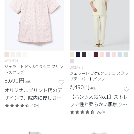
WOMEN
ジェラート ピケ&クラシコ:プリン
WOMEN
トスクラブ
ジェラート ピケ&クラシコ:スクラ
ブテーパードパンツ
8,690
円
(税込)
6,490
円
オリジナルプリント柄のデ
(税込)
【パンツ人気No.1】ストレ
ザインで、院内に優しさと
ッチ性と柔らかい肌触り、
安心感を
40件
毎日履きたくなる1本。
96件