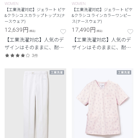
WOMEN
WOMEN
【工業洗濯対応】ジェラート ピケ
【工業洗濯対応】ジェラート ピケ
&クラシコ:スカラップトップス(ナ
&クラシコ:ラインカラーワンピー
ースウェア)
ス(ナースウェア)
12,639
円
17,490
円
(税込)
(税込)
【工業洗濯対応】人気のデ
【工業洗濯対応】人気のデ
ザインはそのままに、耐久
ザインはそのままに、耐久
性を兼ね備えたモデル
性を兼ね備えたモデル
3件