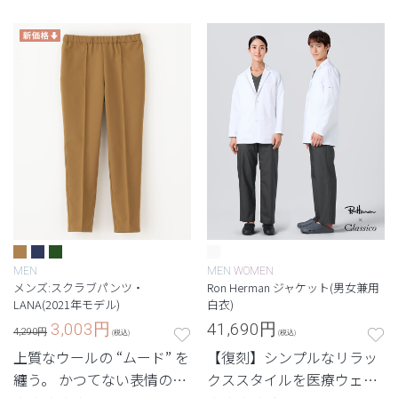
ル「OOcloog」
と機能性のかつてない融合
が実現したメンズパンツ。
MEN
MEN
WOMEN
メンズ:スクラブパンツ・
Ron Herman ジャケット(男女兼用
LANA(2021年モデル)
白衣)
3,003
円
41,690
円
4,290円
(税込)
(税込)
上質なウールの “ムード” を
【復刻】シンプルなリラッ
纏う。 かつてない表情のメ
クススタイルを医療ウェア