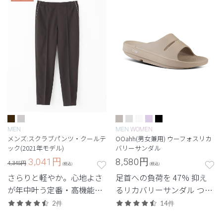
MEN
MEN
WOMEN
メンズ:スクラブパンツ・クールテ
OOahh(男女兼用) ウーフォスリカ
ック(2021年モデル)
バリーサンダル
3,041
円
8,580
円
4,345円
(税込)
(税込)
さらりと軽やか。心地よさ
足首への負荷を 47% 抑え
が年中叶う定番・高機能シ
るリカバリーサンダル つま
リーズ。
先なしの男女兼用モデル
2件
14件
「OOahh」