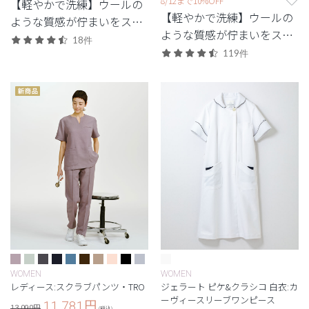
8/12まで10%OFF
【軽やかで洗練】ウールの
【軽やかで洗練】ウールの
ような質感が佇まいをスマ
ような質感が佇まいをスマ
ートに引き立てる定番シリ
18件
ートに引き立てる定番シリ
ーズ。
119件
ーズ。
WOMEN
WOMEN
レディース:スクラブパンツ・TRO
ジェラート ピケ&クラシコ 白衣:カ
ーヴィースリーブワンピース
11,781
円
13,090円
(税込)