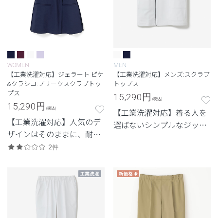
WOMEN
MEN
【工業洗濯対応】ジェラート ピケ
【工業洗濯対応】メンズ:スクラブ
&クラシコ:プリーツスクラブトッ
トップス
プス
15,290
円
(税込)
15,290
円
(税込)
【工業洗濯対応】着る人を
【工業洗濯対応】人気のデ
選ばないシンプルなジップ
ザインはそのままに、耐久
アップスクラブ
性を兼ね備えたモデル
2件