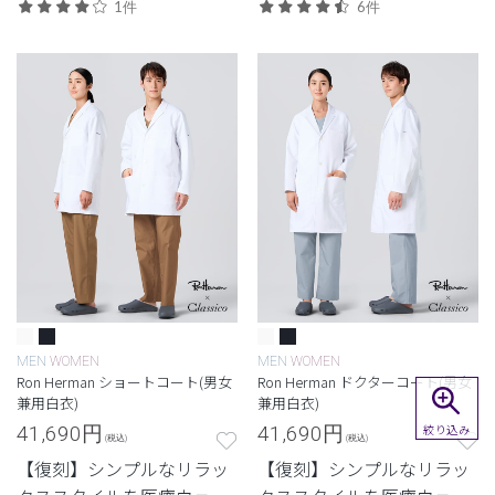
ンズパンツ。
に落とし込んだロンハーマ
1件
6件
ンとのコレクション。 カジ
ュアルさと品格を両立させ
たジャケット白衣。
MEN
WOMEN
MEN
WOMEN
Ron Herman ショートコート(男女
Ron Herman ドクターコート(男女
兼用白衣)
兼用白衣)
41,690
円
41,690
円
絞り込み
(税込)
(税込)
【復刻】シンプルなリラッ
【復刻】シンプルなリラッ