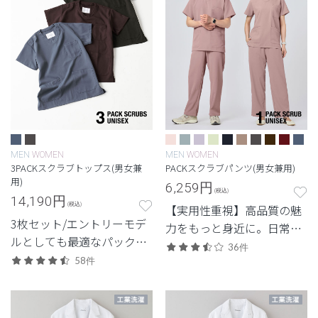
MEN
WOMEN
MEN
WOMEN
3PACKスクラブトップス(男女兼
PACKスクラブパンツ(男女兼用)
用)
6,259
円
(税込)
14,190
円
(税込)
【実用性重視】高品質の魅
3枚セット/エントリーモデ
力をもっと身近に。日常使
ルとしても最適なパックシ
いしやすいエントリーモデ
36件
リーズ。
58件
ル。