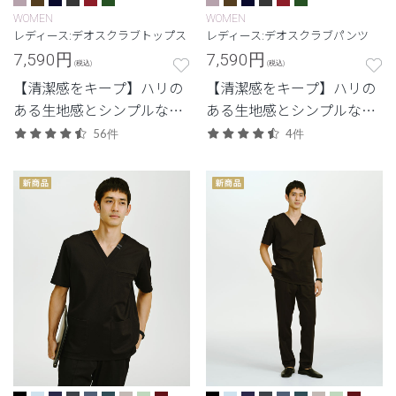
WOMEN
WOMEN
レディース:デオスクラブトップス
レディース:デオスクラブパンツ
7,590
円
7,590
円
(税込)
(税込)
【清潔感をキープ】ハリの
【清潔感をキープ】ハリの
ある生地感とシンプルなデ
ある生地感とシンプルなデ
ザイン。清潔感と快適さに
ザイン。清潔感と快適さに
56件
4件
配慮した定番・高機能モデ
配慮した定番・高機能モデ
ル。
ル。