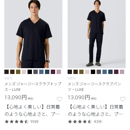
MEN
MEN
メンズ:ジャージースクラブトップ
メンズ:ジャージースクラブパン
ス・LUXE
ツ・LUXE
13,090
円
13,090
円
(税込)
(税込)
【心地よく美しい】日常着
【心地よく美しい】日常着
のような心地よさと、プロ
のような心地よさと、プロ
フェッショナルにふさわし
フェッショナルにふさわし
90件
43件
い美しさを両立した定番シ
い美しさを両立した定番シ